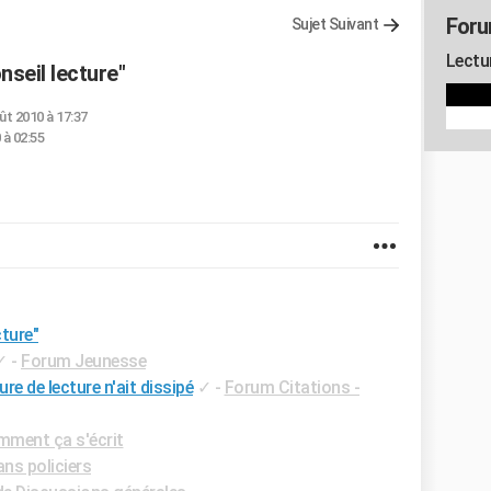
Foru
Sujet Suivant
Lectu
nseil lecture"
ût 2010 à 17:37
 à 02:55
cture"
✓
-
Forum Jeunesse
re de lecture n'ait dissipé
✓
-
Forum Citations -
ment ça s'écrit
s policiers