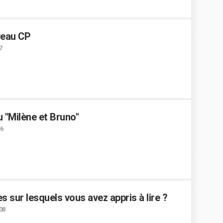
veau CP
7
u "Milène et Bruno"
16
 sur lesquels vous avez appris à lire ?
:08