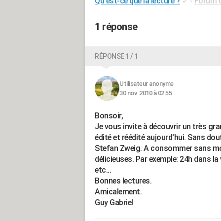
Qu'est-ce que la lecture ?
✓
-
Forum d
1 réponse
RÉPONSE 1 / 1
Utilisateur anonyme
30 nov. 2010 à 02:55
Bonsoir,
Je vous invite à découvrir un très gra
édité et réédité aujourd'hui. Sans dou
Stefan Zweig. A consommer sans mod
délicieuses. Par exemple: 24h dans l
etc...
Bonnes lectures.
Amicalement.
Guy Gabriel