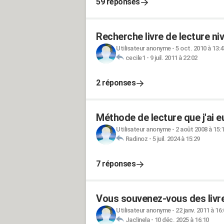
59 réponses
Recherche livre de lecture ni
Utilisateur anonyme
-
5 oct. 2010 à 13:4
cecile1
-
9 juil. 2011 à 22:02
2 réponses
Méthode de lecture que j'ai e
Utilisateur anonyme
-
2 août 2008 à 15:
Radinoz
-
5 juil. 2024 à 15:29
7 réponses
Vous souvenez-vous des livres
Utilisateur anonyme
-
22 janv. 2011 à 16
Jaclinela
-
10 déc. 2025 à 16:10