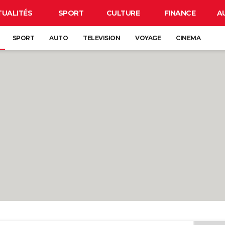
TUALITÉS
SPORT
CULTURE
FINANCE
A
SPORT
AUTO
TELEVISION
VOYAGE
CINEMA