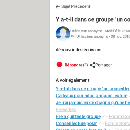
Sujet Précédent
Y a-t-il dans ce groupe "un co
Utilisateur anonyme
-
Modifié le 22 ao
Utilisateur anonyme -
30 nov. 2010
découvrir des écrivains
Répondre (1)
Partager
A voir également:
Y a-t-il dans ce groupe "un conseil le
Cadeaux pour ados garçons lecture
Je n'ai jamais eu de chagrin qu'une heu
Proverbes
Elle a quittée le groupe
✓
-
Forum Com
Conseil lecture polar
✓
-
Forum Roman