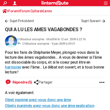
ACTUALITÉS
Forum
Forum Culture
Livres
Connexion
S'inscrire
Rechercher
Société
Education
Villes
Politique
Faits Divers
Monde
+
SPORT
Romans de science-fiction, d'Heroic Fantasy
Sujet Précédent
Sujet Suivant
Football
Cyclisme
Forum
Coupe du monde 2026
Tennis
Rugby
CULTURE
QUI A LU LES AMES VAGABONDES ?
TNT
Cinéma
Musique
Programme TV
Streaming
Sorties cinéma
+
FINANCE
Utilisateur anonyme
-
Modifié le 12 avr. 2009 à 22:16
Utilisateur anonyme -
9 juin 2009 à 09:31
Impôts
Immobilier
Banque
Crédit
Retraite
Epargne
Risques naturels par ville
Assurance
AUTO
Pour les fans de Stéphanie Meyer, plongez-vous dans la
Réserver un essai
Berlines
Forum auto
Essais
Citadines
SUV
+
HIGH-TECH
lecture des âmes vagabondes... A vous de deviner si l'âme
est dissociable du corps, et si le coeur peut être en
Meilleur smartphone
Ordinateurs
Guide high-tech
Mobiles
Internet
Jeux vidéo
+
BRICOLAGE
harmonie
avec l'âme... Le débat est ouvert, et à tous bonne
lecture !
Aménagement intérieur
Cuisine
Jardinage
+
Forum
Extérieur
Salle de bains
Rangement
WEEK-END
Répondre (5)
Partager
Escapades
Expositions
Week-end nature
Guides de France
Patrimoine
Musées
+
LIFESTYLE
A voir également:
Bien-être
Mode
+
Art de vivre
Loisirs
Modes de vie
SANTE
Objet inanimé avez-vous donc une âme
Guide de la santé
Médicaments
+
Alimentation
Maladies
Sommeil
Objets inanimés avez-vous donc une âme explication
-
VOYAGE