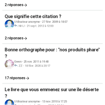
2 réponses
Que signifie cette citation ?
Utilisateur anonyme
-
27 févr. 2009 à 18:07
NHJ
-
21 sept. 2012 à 12:00
2 réponses
Bonne orthographe pour : "nos produits phare"
?
Gwen
-
25 nov. 2011 à 19:48
ZZ
-
18 févr. 2020 à 20:17
17 réponses
Le livre que vous emmenez sur une île déserte
?
Utilisateur anonyme
-
13 nov. 2010 à 17:25