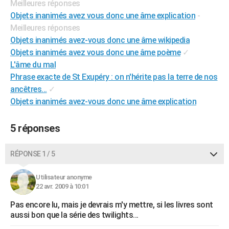
Meilleures réponses
City break
Voyage de noces
Climat
Destinations
Voyage nature
Forum
+
PHOTO
Objets inanimés avez vous donc une âme explication
-
Meilleures réponses
GUIDES D'ACHAT
Objets inanimés avez-vous donc une âme wikipedia
Objets inanimés avez vous donc une âme poème
✓
BONS PLANS
L'âme du mal
CARTE DE VOEUX
Phrase exacte de St Exupéry : on n'hérite pas la terre de nos
ancêtres...
✓
Carte Bonne année
Carte Pâques
Carte de Noël
Carte Saint-Valentin
Carte d'anniversaire
DICTIONNAIRE
Objets inanimés avez-vous donc une âme explication
Biographies
Expressions
Dictionnaire
Citations
Proverbes
PROGRAMME TV
5 réponses
COPAINS D'AVANT
RÉPONSE 1 / 5
Se connecter
Collèges
Universités
Service militaire
S'inscrire
Lycées
Primaires
Entreprises
Avis de recherche
AVIS DE DÉCÈS
Utilisateur anonyme
FORUM
22 avr. 2009 à 10:01
Lifestyle
Sport
Television
Cinema
Bricolage
Culture
Auto
Voyage
Pas encore lu, mais je devrais m'y mettre, si les livres sont
aussi bon que la série des twilights...