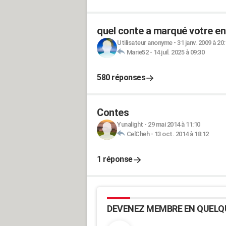
quel conte a marqué votre e
Utilisateur anonyme
-
31 janv. 2009 à 20
Marie52
-
14 juil. 2025 à 09:30
580 réponses
Contes
Yunalight
-
29 mai 2014 à 11:10
CelCheh
-
13 oct. 2014 à 18:12
1 réponse
DEVENEZ MEMBRE EN QUELQ