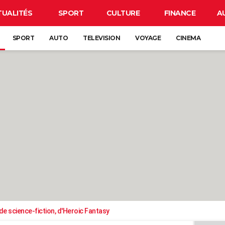
TUALITÉS
SPORT
CULTURE
FINANCE
A
SPORT
AUTO
TELEVISION
VOYAGE
CINEMA
e science-fiction, d'Heroic Fantasy