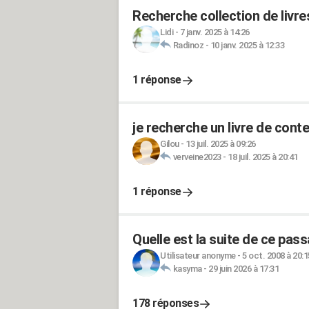
Recherche collection de livre
Lidi
-
7 janv. 2025 à 14:26
Radinoz
-
10 janv. 2025 à 12:33
1 réponse
je recherche un livre de con
Gilou
-
13 juil. 2025 à 09:26
verveine2023
-
18 juil. 2025 à 20:41
1 réponse
Quelle est la suite de ce pas
Utilisateur anonyme
-
5 oct. 2008 à 20:1
kasyma
-
29 juin 2026 à 17:31
178 réponses