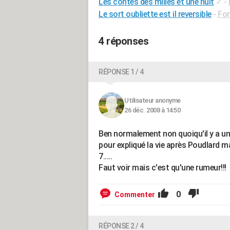
Les contes des milles et une nuit
✓
-
Le sort oubliette est il reversible
-
Fo
4 réponses
RÉPONSE 1 / 4
Utilisateur anonyme
26 déc. 2008 à 14:50
Ben normalement non quoiqu'il y a une
pour expliqué la vie après Poudlard m
7.....
Faut voir mais c'est qu'une rumeur!!!
0
Commenter
RÉPONSE 2 / 4