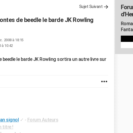
Foru
Sujet Suivant
d'He
 contes de beedle le barde JK Rowling
Roman
Fanta
c. 2008 à 18:15
0 à 10:42
e beedle le barde JK Rowling sortira un autre livre sur
ian signol
✓
-
Forum Auteurs
titre !