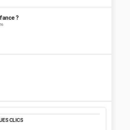
nfance ?
:16
UES CLICS