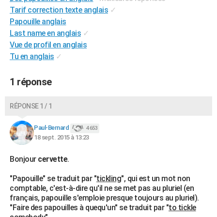
Tarif correction texte anglais
✓
City break
Voyage de noces
Climat
Destinations
Voyage nature
Forum
+
PHOTO
Papouille anglais
GUIDES D'ACHAT
Last name en anglais
✓
Vue de profil en anglais
BONS PLANS
Tu en anglais
✓
CARTE DE VOEUX
1 réponse
Carte Bonne année
Carte Pâques
Carte de Noël
Carte Saint-Valentin
Carte d'anniversaire
DICTIONNAIRE
RÉPONSE 1 / 1
Biographies
Expressions
Dictionnaire
Citations
Proverbes
PROGRAMME TV
Paul-Bernard
4 653
COPAINS D'AVANT
18 sept. 2015 à 13:23
Se connecter
Collèges
Universités
Service militaire
S'inscrire
Lycées
Primaires
Entreprises
Avis de recherche
AVIS DE DÉCÈS
Bonjour
cervette
.
FORUM
"Papouille" se traduit par "
tickling
", qui est un mot non
Lifestyle
Sport
Television
Cinema
Bricolage
Culture
Auto
Voyage
comptable, c'est-à-dire qu'il ne se met pas au pluriel (en
français, papouille s'emploie presque toujours au pluriel).
"Faire des papouilles à quequ'un" se traduit par "
to tickle