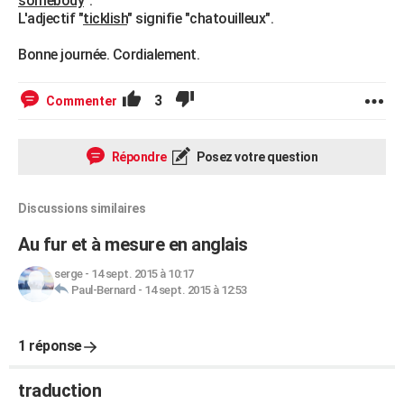
somebody
".
L'adjectif "
ticklish
" signifie "chatouilleux".
Bonne journée. Cordialement.
3
Commenter
Répondre
Posez votre question
Discussions similaires
Au fur et à mesure en anglais
serge
-
14 sept. 2015 à 10:17
Paul-Bernard
-
14 sept. 2015 à 12:53
1 réponse
traduction