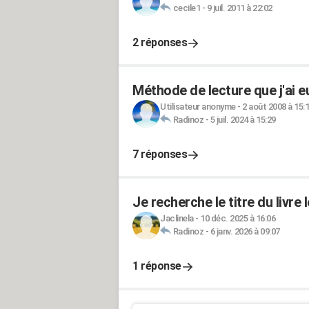
cecile1
-
9 juil. 2011 à 22:02
2 réponses
Méthode de lecture que j'ai e
Utilisateur anonyme
-
2 août 2008 à 15:
Radinoz
-
5 juil. 2024 à 15:29
7 réponses
Je recherche le titre du livre 
Jaclinela
-
10 déc. 2025 à 16:06
Radinoz
-
6 janv. 2026 à 09:07
1 réponse