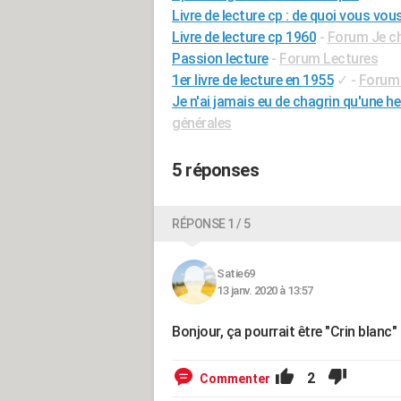
Livre de lecture cp : de quoi vous vo
Livre de lecture cp 1960
-
Forum Je che
Passion lecture
-
Forum Lectures
1er livre de lecture en 1955
✓
-
Forum 
Je n'ai jamais eu de chagrin qu'une heu
générales
5 réponses
RÉPONSE 1 / 5
Satie69
13 janv. 2020 à 13:57
Bonjour, ça pourrait être "Crin blanc
2
Commenter