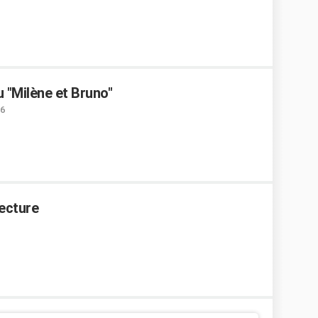
u "Milène et Bruno"
16
lecture