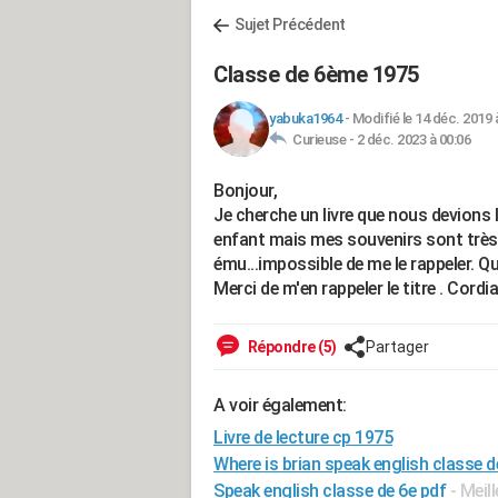
Sujet Précédent
Classe de 6ème 1975
yabuka1964
-
Modifié le 14 déc. 2019 
Curieuse -
2 déc. 2023 à 00:06
Bonjour,
Je cherche un livre que nous devions li
enfant mais mes souvenirs sont très 
ému...impossible de me le rappeler. Q
Merci de m'en rappeler le titre . Cord
Répondre (5)
Partager
A voir également:
Livre de lecture cp 1975
Where is brian speak english classe d
Speak english classe de 6e pdf
- Meil