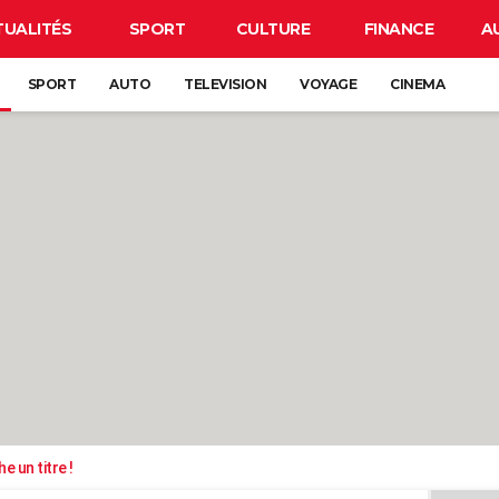
TUALITÉS
SPORT
CULTURE
FINANCE
A
SPORT
AUTO
TELEVISION
VOYAGE
CINEMA
e un titre !