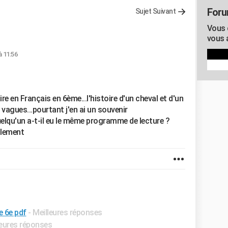
Foru
Sujet Suivant
Vous c
vous 
à 11:56
re en Français en 6ème...l'histoire d'un cheval et d'un
vagues...pourtant j'en ai un souvenir
uelqu'un a-t-il eu le même programme de lecture ?
ialement
e 6e pdf
- Meilleures réponses
leures réponses