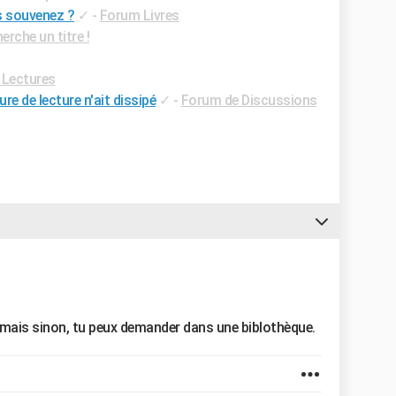
us souvenez ?
✓
-
Forum Livres
rche un titre !
Lectures
re de lecture n'ait dissipé
✓
-
Forum de Discussions
" mais sinon, tu peux demander dans une biblothèque.