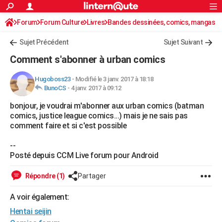
ACTUALITÉS
Forum
Forum Culture
Livres
Connexion
S'inscrire
Bandes dessinées, comics, mangas
Rechercher
Société
Education
Villes
Politique
Faits Divers
Monde
+
SPORT
Sujet Précédent
Sujet Suivant
Football
Cyclisme
Forum
Coupe du monde 2026
Tennis
Rugby
CULTURE
Comment s'abonner à urban comics
TNT
Cinéma
Musique
Programme TV
Streaming
Sorties cinéma
+
FINANCE
Hugoboss23
-
Modifié le 3 janv. 2017 à 18:18
BunoCS
-
4 janv. 2017 à 09:12
Impôts
Immobilier
Banque
Crédit
Retraite
Epargne
Risques naturels par ville
Assurance
AUTO
bonjour, je voudrai m'abonner aux urban comics (batman
Réserver un essai
Berlines
Forum auto
Essais
Citadines
SUV
+
HIGH-TECH
comics, justice league comics...) mais je ne sais pas
comment faire et si c'est possible
Meilleur smartphone
Ordinateurs
Guide high-tech
Mobiles
Internet
Jeux vidéo
+
BRICOLAGE
--
Aménagement intérieur
Cuisine
Jardinage
+
Forum
Extérieur
Salle de bains
Rangement
WEEK-END
Posté depuis CCM Live forum pour Android
Escapades
Expositions
Week-end nature
Guides de France
Patrimoine
Musées
+
LIFESTYLE
Répondre (1)
Partager
Bien-être
Mode
+
Art de vivre
Loisirs
Modes de vie
SANTE
A voir également:
Hentai seijin
Guide de la santé
Médicaments
+
Alimentation
Maladies
Sommeil
VOYAGE