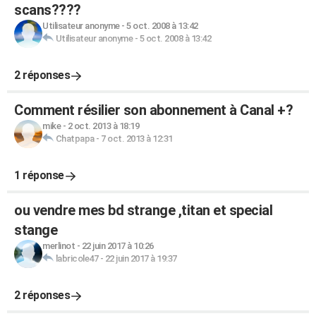
scans????
Utilisateur anonyme
-
5 oct. 2008 à 13:42
Utilisateur anonyme
-
5 oct. 2008 à 13:42
2 réponses
Comment résilier son abonnement à Canal +?
mike
-
2 oct. 2013 à 18:19
Chatpapa
-
7 oct. 2013 à 12:31
1 réponse
ou vendre mes bd strange ,titan et special
stange
merlinot
-
22 juin 2017 à 10:26
labricole47
-
22 juin 2017 à 19:37
2 réponses