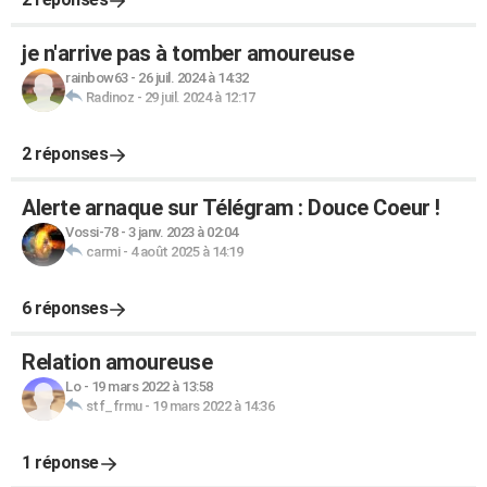
je n'arrive pas à tomber amoureuse
rainbow63
-
26 juil. 2024 à 14:32
Radinoz
-
29 juil. 2024 à 12:17
2 réponses
Alerte arnaque sur Télégram : Douce Coeur !
Vossi-78
-
3 janv. 2023 à 02:04
carmi
-
4 août 2025 à 14:19
6 réponses
Relation amoureuse
Lo
-
19 mars 2022 à 13:58
stf_frmu
-
19 mars 2022 à 14:36
1 réponse