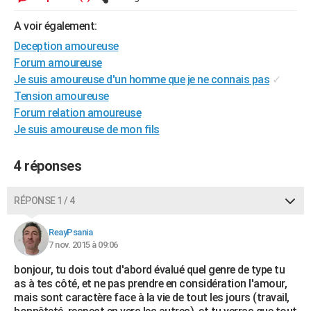
City break
Voyage de noces
Climat
Destinations
Voyage nature
Forum
+
PHOTO
A voir également:
GUIDES D'ACHAT
Deception amoureuse
Forum amoureuse
BONS PLANS
Je suis amoureuse d'un homme que je ne connais pas
✓
Tension amoureuse
CARTE DE VOEUX
Forum relation amoureuse
Carte Bonne année
Carte Pâques
Carte de Noël
Carte Saint-Valentin
Carte d'anniversaire
Je suis amoureuse de mon fils
DICTIONNAIRE
Biographies
Expressions
Dictionnaire
Citations
Proverbes
PROGRAMME TV
4 réponses
COPAINS D'AVANT
RÉPONSE 1 / 4
Se connecter
Collèges
Universités
Service militaire
S'inscrire
Lycées
Primaires
Entreprises
Avis de recherche
AVIS DE DÉCÈS
ReayPsania
FORUM
7 nov. 2015 à 09:06
Lifestyle
Sport
Television
Cinema
Bricolage
Culture
Auto
Voyage
bonjour, tu dois tout d'abord évalué quel genre de type tu
as à tes côté, et ne pas prendre en considération l'amour,
mais sont caractère face à la vie de tout les jours (travail,