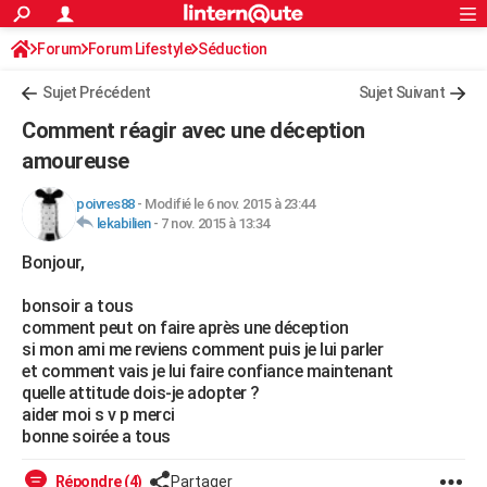
ACTUALITÉS
Forum
Forum Lifestyle
Séduction
Connexion
S'inscrire
Rechercher
Société
Education
Villes
Politique
Faits Divers
Monde
+
SPORT
Sujet Précédent
Sujet Suivant
Football
Cyclisme
Forum
Coupe du monde 2026
Tennis
Rugby
CULTURE
Comment réagir avec une déception
TNT
Cinéma
Musique
Programme TV
Streaming
Sorties cinéma
+
amoureuse
FINANCE
Impôts
Immobilier
Banque
Crédit
Retraite
Epargne
Risques naturels par ville
Assurance
AUTO
poivres88
-
Modifié le 6 nov. 2015 à 23:44
lekabilien
-
7 nov. 2015 à 13:34
Réserver un essai
Berlines
Forum auto
Essais
Citadines
SUV
+
HIGH-TECH
Bonjour,
Meilleur smartphone
Ordinateurs
Guide high-tech
Mobiles
Internet
Jeux vidéo
+
BRICOLAGE
bonsoir a tous
comment peut on faire après une déception
Aménagement intérieur
Cuisine
Jardinage
+
Forum
Extérieur
Salle de bains
Rangement
WEEK-END
si mon ami me reviens comment puis je lui parler
et comment vais je lui faire confiance maintenant
Escapades
Expositions
Week-end nature
Guides de France
Patrimoine
Musées
+
LIFESTYLE
quelle attitude dois-je adopter ?
aider moi s v p merci
Bien-être
Mode
+
Art de vivre
Loisirs
Modes de vie
SANTE
bonne soirée a tous
Guide de la santé
Médicaments
+
Alimentation
Maladies
Sommeil
VOYAGE
Répondre (4)
Partager