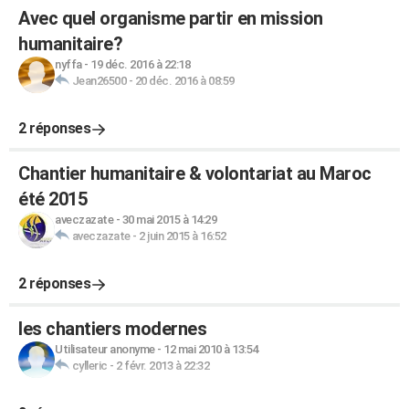
Avec quel organisme partir en mission
humanitaire?
nyffa
-
19 déc. 2016 à 22:18
Jean26500
-
20 déc. 2016 à 08:59
2 réponses
Chantier humanitaire & volontariat au Maroc
été 2015
aveczazate
-
30 mai 2015 à 14:29
aveczazate
-
2 juin 2015 à 16:52
2 réponses
les chantiers modernes
Utilisateur anonyme
-
12 mai 2010 à 13:54
cylleric
-
2 févr. 2013 à 22:32