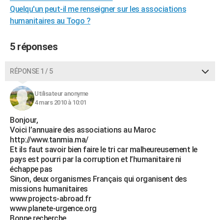
Quelqu'un peut-il me renseigner sur les associations
City break
Voyage de noces
Climat
Destinations
Voyage nature
Forum
+
PHOTO
humanitaires au Togo ?
GUIDES D'ACHAT
5 réponses
BONS PLANS
CARTE DE VOEUX
RÉPONSE 1 / 5
Carte Bonne année
Carte Pâques
Carte de Noël
Carte Saint-Valentin
Carte d'anniversaire
DICTIONNAIRE
Utilisateur anonyme
4 mars 2010 à 10:01
Biographies
Expressions
Dictionnaire
Citations
Proverbes
PROGRAMME TV
Bonjour,
Voici l’annuaire des associations au Maroc
COPAINS D'AVANT
http://www.tanmia.ma/
Se connecter
Collèges
Universités
Service militaire
S'inscrire
Lycées
Primaires
Entreprises
Avis de recherche
Et ils faut savoir bien faire le tri car malheureusement le
AVIS DE DÉCÈS
pays est pourri par la corruption et l’humanitaire ni
échappe pas
FORUM
Sinon, deux organismes Français qui organisent des
missions humanitaires
Lifestyle
Sport
Television
Cinema
Bricolage
Culture
Auto
Voyage
www.projects-abroad.fr
www.planete-urgence.org
Bonne recherche