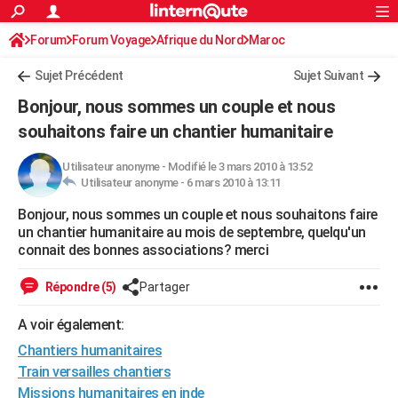
ACTUALITÉS
Forum
Forum Voyage
Afrique du Nord
Connexion
S'inscrire
Maroc
Rechercher
Société
Education
Villes
Politique
Faits Divers
Monde
+
SPORT
Sujet Précédent
Sujet Suivant
Football
Cyclisme
Forum
Coupe du monde 2026
Tennis
Rugby
CULTURE
Bonjour, nous sommes un couple et nous
TNT
Cinéma
Musique
Programme TV
Streaming
Sorties cinéma
+
souhaitons faire un chantier humanitaire
FINANCE
Impôts
Immobilier
Banque
Crédit
Retraite
Epargne
Risques naturels par ville
Assurance
AUTO
Utilisateur anonyme
-
Modifié le 3 mars 2010 à 13:52
Utilisateur anonyme -
6 mars 2010 à 13:11
Réserver un essai
Berlines
Forum auto
Essais
Citadines
SUV
+
HIGH-TECH
Bonjour, nous sommes un couple et nous souhaitons faire
un chantier humanitaire au mois de septembre, quelqu'un
Meilleur smartphone
Ordinateurs
Guide high-tech
Mobiles
Internet
Jeux vidéo
+
BRICOLAGE
connait des bonnes associations? merci
Aménagement intérieur
Cuisine
Jardinage
+
Forum
Extérieur
Salle de bains
Rangement
WEEK-END
Répondre (5)
Partager
Escapades
Expositions
Week-end nature
Guides de France
Patrimoine
Musées
+
LIFESTYLE
A voir également:
Bien-être
Mode
+
Art de vivre
Loisirs
Modes de vie
SANTE
Chantiers humanitaires
Train versailles chantiers
Guide de la santé
Médicaments
+
Alimentation
Maladies
Sommeil
VOYAGE
Missions humanitaires en inde