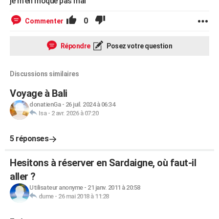
je m'en moque pas mal
0
Commenter
Répondre
Posez votre question
Discussions similaires
Voyage à Bali
donatienGa
-
26 juil. 2024 à 06:34
Isa
-
2 avr. 2026 à 07:20
5 réponses
Hesitons à réserver en Sardaigne, où faut-il
aller ?
Utilisateur anonyme
-
21 janv. 2011 à 20:58
dume
-
26 mai 2018 à 11:28