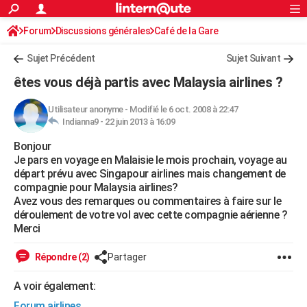
ACTUALITÉS
Forum
Discussions générales
Connexion
S'inscrire
Café de la Gare
Rechercher
Société
Education
Villes
Politique
Faits Divers
Monde
+
SPORT
Sujet Précédent
Sujet Suivant
Football
Cyclisme
Forum
Coupe du monde 2026
Tennis
Rugby
CULTURE
êtes vous déjà partis avec Malaysia airlines ?
TNT
Cinéma
Musique
Programme TV
Streaming
Sorties cinéma
+
FINANCE
Utilisateur anonyme
-
Modifié le 6 oct. 2008 à 22:47
Indianna9 -
22 juin 2013 à 16:09
Impôts
Immobilier
Banque
Crédit
Retraite
Epargne
Risques naturels par ville
Assurance
AUTO
Bonjour
Réserver un essai
Berlines
Forum auto
Essais
Citadines
SUV
+
HIGH-TECH
Je pars en voyage en Malaisie le mois prochain, voyage au
départ prévu avec Singapour airlines mais changement de
Meilleur smartphone
Ordinateurs
Guide high-tech
Mobiles
Internet
Jeux vidéo
+
BRICOLAGE
compagnie pour Malaysia airlines?
Avez vous des remarques ou commentaires à faire sur le
Aménagement intérieur
Cuisine
Jardinage
+
Forum
Extérieur
Salle de bains
Rangement
WEEK-END
déroulement de votre vol avec cette compagnie aérienne ?
Merci
Escapades
Expositions
Week-end nature
Guides de France
Patrimoine
Musées
+
LIFESTYLE
Répondre (2)
Partager
Bien-être
Mode
+
Art de vivre
Loisirs
Modes de vie
SANTE
A voir également:
Guide de la santé
Médicaments
+
Alimentation
Maladies
Sommeil
VOYAGE
Forum airlines