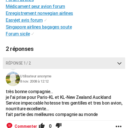
City break
Voyage de noces
Climat
Destinations
Voyage nature
Forum
+
Médicament peur avion forum
PHOTO
Enregistrement norwegian airlines
GUIDES D'ACHAT
Easyjet avis forum
✓
Singapore airlines bagages soute
BONS PLANS
Forum sicile
✓
CARTE DE VOEUX
2 réponses
Carte Bonne année
Carte Pâques
Carte de Noël
Carte Saint-Valentin
Carte d'anniversaire
DICTIONNAIRE
RÉPONSE 1 / 2
Biographies
Expressions
Dictionnaire
Citations
Proverbes
PROGRAMME TV
COPAINS D'AVANT
Utilisateur anonyme
8 nov. 2008 à 12:12
Se connecter
Collèges
Universités
Service militaire
S'inscrire
Lycées
Primaires
Entreprises
Avis de recherche
AVIS DE DÉCÈS
très bonne compagnie...
je l'ai prise pour Paris-KL et KL-New Zealand Auckland
FORUM
Service impeccable hotesse tres gentilles et tres bon avion,
nourriture excellente...
Lifestyle
Sport
Television
Cinema
Bricolage
Culture
Auto
Voyage
fait partie des meilleures compagnie au monde
0
Commenter