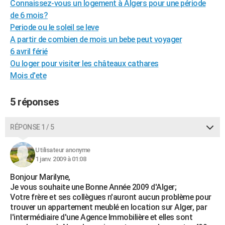
Connaissez-vous un logement à Algers pour une période
City break
Voyage de noces
Climat
Destinations
Voyage nature
Forum
+
PHOTO
de 6 mois?
Periode ou le soleil se leve
GUIDES D'ACHAT
A partir de combien de mois un bebe peut voyager
6 avril férié
BONS PLANS
Ou loger pour visiter les châteaux cathares
CARTE DE VOEUX
Mois d'ete
Carte Bonne année
Carte Pâques
Carte de Noël
Carte Saint-Valentin
Carte d'anniversaire
DICTIONNAIRE
5 réponses
Biographies
Expressions
Dictionnaire
Citations
Proverbes
PROGRAMME TV
RÉPONSE 1 / 5
COPAINS D'AVANT
Utilisateur anonyme
Se connecter
Collèges
Universités
Service militaire
S'inscrire
Lycées
Primaires
Entreprises
Avis de recherche
AVIS DE DÉCÈS
1 janv. 2009 à 01:08
FORUM
Bonjour Marilyne,
Je vous souhaite une Bonne Année 2009 d'Alger;
Lifestyle
Sport
Television
Cinema
Bricolage
Culture
Auto
Voyage
Votre frère et ses collègues n'auront aucun problème pour
trouver un appartement meublé en location sur Alger, par
l'intermédiaire d'une Agence Immobilière et elles sont