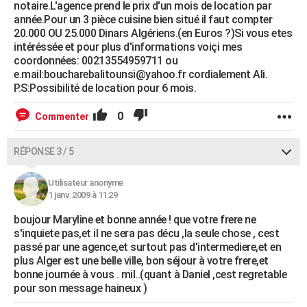
notaire.L'agence prend le prix d'un mois de location par
année.Pour un 3 pièce cuisine bien situé il faut compter
20.000 OU 25.000 Dinars Algériens.(en Euros ?)Si vous etes
intéréssée et pour plus d'informations voiçi mes
coordonnées: 00213554959711 ou
e.mail:boucharebalitounsi@yahoo.fr cordialement Ali.
P.S:Possibilité de location pour 6 mois.
0
Commenter
RÉPONSE 3 / 5
Utilisateur anonyme
1 janv. 2009 à 11:29
boujour Maryline et bonne année ! que votre frere ne
s'inquiete pas,et il ne sera pas décu ,la seule chose , cest
passé par une agence,et surtout pas d'intermediere,et en
plus Alger est une belle ville, bon séjour à votre frere,et
bonne journée à vous . mil..(quant à Daniel ,cest regretable
pour son message haineux )