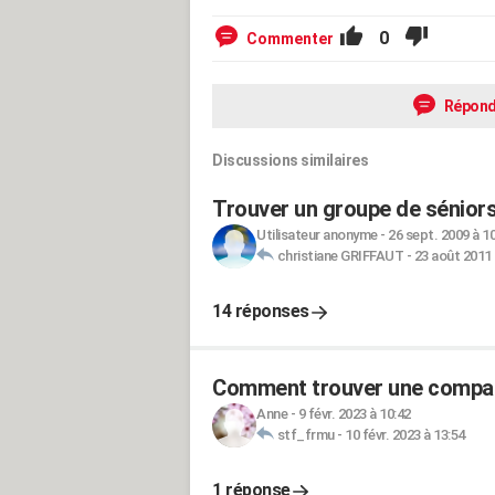
0
Commenter
Répond
Discussions similaires
Trouver un groupe de sénior
Utilisateur anonyme
-
26 sept. 2009 à 1
christiane GRIFFAUT
-
23 août 2011 
14 réponses
Comment trouver une compag
Anne
-
9 févr. 2023 à 10:42
stf_frmu
-
10 févr. 2023 à 13:54
1 réponse