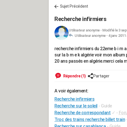
Sujet Précédent
Recherche infirmiers
Utilisateur anonyme
-
Modifié le 3 sep
Utilisateur anonyme -
4 janv. 2011 
recherche infirmiers du 22eme b i m a
sur la b m e k algérie voir mon album
20 ans passés en algérie.merci cela me
Répondre (1)
Partager
A voir également:
Recherche infirmiers
Recherche sur le soleil
- Guide
Recherche de correspondant
✓
-
For
Troc des trains recherche billet train
Recherche sur casablanca
- Guide