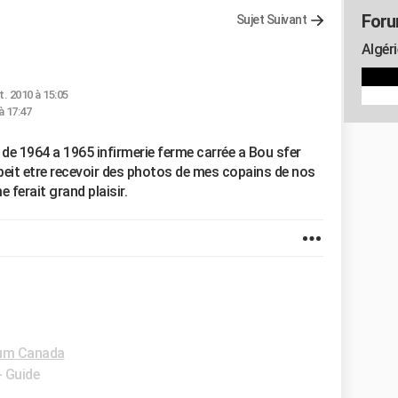
Foru
Sujet Suivant
Algéri
t. 2010 à 15:05
à 17:47
 de 1964 a 1965 infirmerie ferme carrée a Bou sfer
 peit etre recevoir des photos de mes copains de nos
 ferait grand plaisir.
um Canada
- Guide