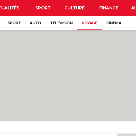
TUALITÉS
SPORT
CULTURE
FINANCE
A
SPORT
AUTO
TELEVISION
VOYAGE
CINEMA
d