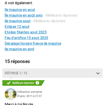
A voir également:
City break
Voyage de noces
Climat
Destinations
Voyage nature
Forum
+
PHOTO
Ile maurice en aout
Île maurice en août avis
- Meilleures réponses
GUIDES D'ACHAT
Ile maurice aout
- Meilleures réponses
BONS PLANS
Eclipse 12 aout
Etoiles filantes aout 2025
CARTE DE VOEUX
Feu d'artifice 15 aout 2025
Carte Bonne année
Carte Pâques
Carte de Noël
Carte Saint-Valentin
Carte d'anniversaire
Décalage horaire france ile maurice
DICTIONNAIRE
Ile maurice en avril
Biographies
Expressions
Dictionnaire
Citations
Proverbes
PROGRAMME TV
15 réponses
COPAINS D'AVANT
Se connecter
Collèges
Universités
Service militaire
S'inscrire
Lycées
Primaires
Entreprises
Avis de recherche
AVIS DE DÉCÈS
RÉPONSE 1 / 15
FORUM
Meilleure réponse
Lifestyle
Sport
Television
Cinema
Bricolage
Culture
Auto
Voyage
Utilisateur anonyme
25 janv. 2011 à 21:37
Merci à toi Nicole.