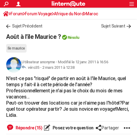
ACTUALITÉS
Forum
Forum Voyage
Afrique du Nord
Connexion
S'inscrire
Maroc
Rechercher
Société
Education
Villes
Politique
Faits Divers
Monde
+
SPORT
Sujet Précédent
Sujet Suivant
Football
Cyclisme
Forum
Coupe du monde 2026
Tennis
Rugby
CULTURE
Août à l'île Maurice ?
Résolu
TNT
Cinéma
Musique
Programme TV
Streaming
Sorties cinéma
+
FINANCE
Ile maurice
Impôts
Immobilier
Banque
Crédit
Retraite
Epargne
Risques naturels par ville
Assurance
AUTO
Utilisateur anonyme
-
Modifié le 12 janv. 2011 à 16:56
véro35 -
2 mars 2011 à 12:38
Réserver un essai
Berlines
Forum auto
Essais
Citadines
SUV
+
HIGH-TECH
N'est-ce pas "risqué" de partir en août à l'île Maurice, quel
Meilleur smartphone
Ordinateurs
Guide high-tech
Mobiles
Internet
Jeux vidéo
+
BRICOLAGE
temps y fait-il à cette période de l'année?
Professionnellement je n'ai pas le choix du mois de mes
Aménagement intérieur
Cuisine
Jardinage
+
Forum
Extérieur
Salle de bains
Rangement
WEEK-END
vacances...
Peut-on trouver des locations car je n'aime pas l'hôtel?Par
Escapades
Expositions
Week-end nature
Guides de France
Patrimoine
Musées
+
LIFESTYLE
quel tour opérateur partir? Je suis novice en voyage!Merci,
Lidia.
Bien-être
Mode
+
Art de vivre
Loisirs
Modes de vie
SANTE
Répondre (15)
Posez votre question
Partager
Guide de la santé
Médicaments
+
Alimentation
Maladies
Sommeil
VOYAGE