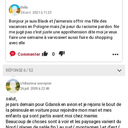
Bella
24 oct. 2021 à 11:23
Bonjour je suis Black et j'aimerais offrir ma fille des
vacances en Pologne mais j'ai peur du racisme pardon. Ne
me jugé pas c'est juste une appréhension dite moi je veux
faire une semaine à varvosieet aussi faire du shopping
avec elle
0
Commenter
RÉPONSE 6 / 52
Utilisateur anonyme
26 juil. 2009 à 22:48
salut,
je pars demain pour Gdansk en avion et je rejoins le bout de
la péninsule en voiture pour rejoindre mon mari et mes
enfants qui sont partis avant moi chez mamie.
Beaucoup de choses sont à voir et les paysages varient du
Nord ( plages de sable fin ) au sud ( montagnes ) et d'est (