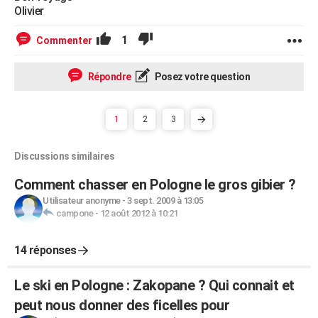
Olivier
1
Commenter
Répondre
Posez votre question
1
2
3
Discussions similaires
Comment chasser en Pologne le gros gibier ?
Utilisateur anonyme
-
3 sept. 2009 à 13:05
campone
-
12 août 2012 à 10:21
14 réponses
Le ski en Pologne : Zakopane ? Qui connait et
peut nous donner des ficelles pour