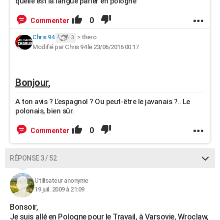
quelle est la langue parler en pologne
0
Commenter
Chris 94
>
thero
3
Modifié par Chris 94 le 23/06/2016 00:17
Bonjour
,
A ton avis ? L’espagnol ? Ou peut-être le javanais ?..
Le
polonais, bien sûr.
0
Commenter
RÉPONSE 3 / 52
Utilisateur anonyme
19 juil. 2009 à 21:09
Bonsoir,
Je suis allé en Pologne pour le Travail, à Varsovie, Wroclaw,