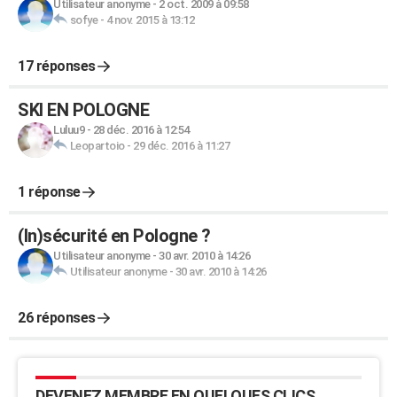
Utilisateur anonyme
-
2 oct. 2009 à 09:58
sofye
-
4 nov. 2015 à 13:12
17 réponses
SKI EN POLOGNE
Luluu9
-
28 déc. 2016 à 12:54
Leopartoio
-
29 déc. 2016 à 11:27
1 réponse
(In)sécurité en Pologne ?
Utilisateur anonyme
-
30 avr. 2010 à 14:26
Utilisateur anonyme
-
30 avr. 2010 à 14:26
26 réponses
DEVENEZ MEMBRE EN QUELQUES CLICS