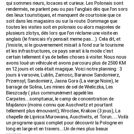
qui sommes rieurs, locaces et curieux. Les Polonais sont
rendermés, ne parlent peu ou pas l'anglais dés que l'on sors
des lieux touristiques, et manquent de courtoisie que ce
soit dans les magasins ou sur la route. Dommage que
toutes les visites soit en polonais ou alors majorées de
plusieurs zlotys, dés lors que l'on réclame une visite en
anglais (le francais n'y pensait meme pas....). Cela dit, et
j'insiste, si le gouvernement misait à fond sur le tourisme
et les infrastructures, ce pays serait à la mode c'est
certain tellement il ya de belles choses à visiter. Nous nous
avons loué un véhicule et avons parcouru plus de 2500 KM
en 12 jours et cela était magique. Voici notre planning : 3
jours à varsovie, Lublin, Zamosc, Baranow Sandomierz,
Przemsyl, Sandomierz, Jasna Gora (La vierge Noire), le
barrage de Solina, Les mines de sel de Wieliczka, Les
Bieszcady ( plus communément appelé les
Carpates....somptueux, le camp de concentration de
Majdanov (moins connu que Auschwitz et pourtant
tellement plus émouvant), Wroclaw, Krakow (3 jous), La
chapelle de Lipnica Murowana, Auschwits, et Torun......Voilà
un programe quasi complet pour découvrir la Pologne en
long en large et en travers....Un de mes plus beaux