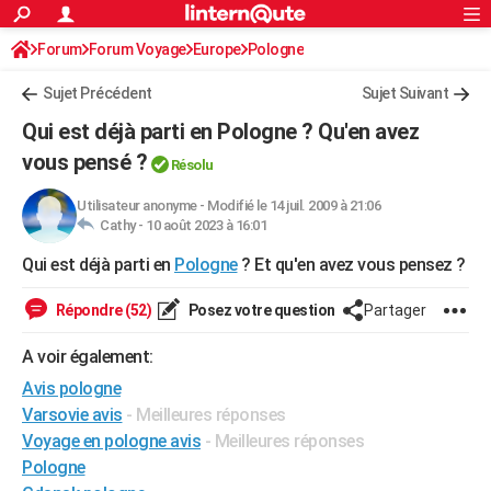
ACTUALITÉS
Forum
Forum Voyage
Europe
Connexion
S'inscrire
Pologne
Rechercher
Société
Education
Villes
Politique
Faits Divers
Monde
+
SPORT
Sujet Précédent
Sujet Suivant
Football
Cyclisme
Forum
Coupe du monde 2026
Tennis
Rugby
CULTURE
Qui est déjà parti en Pologne ? Qu'en avez
TNT
Cinéma
Musique
Programme TV
Streaming
Sorties cinéma
+
vous pensé ?
FINANCE
Résolu
Impôts
Immobilier
Banque
Crédit
Retraite
Epargne
Risques naturels par ville
Assurance
AUTO
Utilisateur anonyme
-
Modifié le 14 juil. 2009 à 21:06
Cathy -
10 août 2023 à 16:01
Réserver un essai
Berlines
Forum auto
Essais
Citadines
SUV
+
HIGH-TECH
Qui est déjà parti en
Pologne
? Et qu'en avez vous pensez ?
Meilleur smartphone
Ordinateurs
Guide high-tech
Mobiles
Internet
Jeux vidéo
+
BRICOLAGE
Répondre (52)
Posez votre question
Partager
Aménagement intérieur
Cuisine
Jardinage
+
Forum
Extérieur
Salle de bains
Rangement
WEEK-END
A voir également:
Escapades
Expositions
Week-end nature
Guides de France
Patrimoine
Musées
+
LIFESTYLE
Avis pologne
Varsovie avis
- Meilleures réponses
Bien-être
Mode
+
Art de vivre
Loisirs
Modes de vie
SANTE
Voyage en pologne avis
- Meilleures réponses
Pologne
Guide de la santé
Médicaments
+
Alimentation
Maladies
Sommeil
VOYAGE