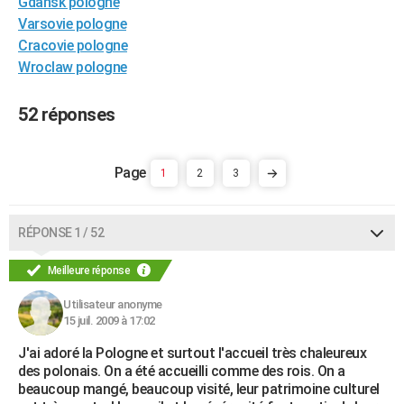
Gdansk pologne
City break
Voyage de noces
Climat
Destinations
Voyage nature
Forum
+
PHOTO
Varsovie pologne
Cracovie pologne
GUIDES D'ACHAT
Wroclaw pologne
BONS PLANS
52 réponses
CARTE DE VOEUX
Carte Bonne année
Carte Pâques
Carte de Noël
Carte Saint-Valentin
Carte d'anniversaire
DICTIONNAIRE
1
2
3
Biographies
Expressions
Dictionnaire
Citations
Proverbes
PROGRAMME TV
RÉPONSE 1 / 52
COPAINS D'AVANT
Meilleure réponse
Se connecter
Collèges
Universités
Service militaire
S'inscrire
Lycées
Primaires
Entreprises
Avis de recherche
AVIS DE DÉCÈS
Utilisateur anonyme
FORUM
15 juil. 2009 à 17:02
Lifestyle
Sport
Television
Cinema
Bricolage
Culture
Auto
Voyage
J'ai adoré la Pologne et surtout l'accueil très chaleureux
des polonais. On a été accueilli comme des rois. On a
beaucoup mangé, beaucoup visité, leur patrimoine culturel