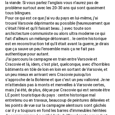
la viande. Si vous parlez l'anglais vous n'aurez pas de
problème surtout avec les 20-30 ans qui sont quasiment
tous bilingues.
Pour ce qui est ce que j'ai vu du pays en lui-même, j'ai
trouvé Varsovie déprimante au possible (heureusement que
c'était l'été et qu'il faisait beau...) avec toute son
archictecture communiste ou alors ultra moderne ce qui
fait d'ailleurs un mélange détonnant... le centre historique
est en reconstruction tel qu'il était avant la guerre, je dirais
que ça sauve un peu l'ensemble mais ça ne fait pas
authentique pour autant.
J'ai parcouru la campagne en train entre Varsovie et
Cracovie et là, idem, c'est plat, quelconque, avec d'horribles
bâtiments en tôle de loin en loin en sortant de Varsovie, et
un peu mieux en arrivant vers Cracovie puisqu'on
s'approche de la Bohème et que c'est un peu vallonné. Je ne
m'attendais pas à monts et merveilles à Varsovie certes,
mais j'ai été, de plus, déçue par Cracovie qui est sensée être
LE point touristique du pays : centre historique mal
entretenu ou en travaux, beaucoup de peintures délavées et
les points de vue sur la campagne alentours sont gâchés
car il y a toujours en fond les barres d'immeubles héritées