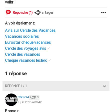
valbri
City break
Voyage de noces
Climat
Destinations
Voyage nature
Forum
+
PHOTO
Répondre (1)
Partager
GUIDES D'ACHAT
A voir également:
BONS PLANS
Avis sur Cercle des Vacances
Vacances scolaires
CARTE DE VOEUX
Eurostar cheque vacances
Carte Bonne année
Carte Pâques
Carte de Noël
Carte Saint-Valentin
Carte d'anniversaire
DICTIONNAIRE
Cercle des voyages avis
✓
Cercle des vacances
Biographies
Expressions
Dictionnaire
Citations
Proverbes
PROGRAMME TV
Cheque vacances leclerc
✓
COPAINS D'AVANT
1 réponse
Se connecter
Collèges
Universités
Service militaire
S'inscrire
Lycées
Primaires
Entreprises
Avis de recherche
AVIS DE DÉCÈS
RÉPONSE 1 / 1
FORUM
Lifestyle
Sport
Television
Cinema
Bricolage
Culture
Auto
Voyage
Chris 94
3
3 juil. 2015 à 00:42
Bonsoir,