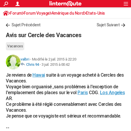
ACTUALITÉS
Forum
Forum Voyage
Amérique du Nord
Connexion
S'inscrire
Etats-Unis
Rechercher
Société
Education
Villes
Politique
Faits Divers
Monde
+
SPORT
Sujet Précédent
Sujet Suivant
Football
Cyclisme
Forum
Coupe du monde 2026
Tennis
Rugby
CULTURE
Avis sur Cercle des Vacances
TNT
Cinéma
Musique
Programme TV
Streaming
Sorties cinéma
+
FINANCE
Vacances
Impôts
Immobilier
Banque
Crédit
Retraite
Epargne
Risques naturels par ville
Assurance
AUTO
valbri
-
Modifié le 2 juil. 2015 à 22:20
Chris 94
-
3 juil. 2015 à 00:42
Réserver un essai
Berlines
Forum auto
Essais
Citadines
SUV
+
HIGH-TECH
Je reviens de
Hawai
suite à un voyage acheté à Cercles des
Meilleur smartphone
Ordinateurs
Guide high-tech
Mobiles
Internet
Jeux vidéo
+
BRICOLAGE
Vacances.
Voyage bien orguanisé ,sans problémes à l'exception de
Aménagement intérieur
Cuisine
Jardinage
+
Forum
Extérieur
Salle de bains
Rangement
WEEK-END
l'emplacement des places sur le vol
Paris
CDG.
Los Angeles
AR.
Escapades
Expositions
Week-end nature
Guides de France
Patrimoine
Musées
+
LIFESTYLE
Ce problème à été réglé convenablement avec Cercles des
Vacances.
Bien-être
Mode
+
Art de vivre
Loisirs
Modes de vie
SANTE
Je pense que ce voyagiste est sérieux et recommandable.
Guide de la santé
Médicaments
+
Alimentation
Maladies
Sommeil
VOYAGE
--