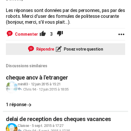
Les réponses sont données par des personnes, pas par des
robots. Merci d'user des formules de politesse courante
(bonjour, merci, s'il vous plait...).
3
Commenter
Répondre
Posez votre question
Discussions similaires
cheque ancv à l'etranger
mini83
-
12 juin 2015 à 15:21
Chris 94
-
12 juin 2015 à 18:05
1 réponse
delai de reception des cheques vacances
Claisse
-
5 sept. 2015 à 17:27
Chris 94
-
5 sept. 2015 à 17:35