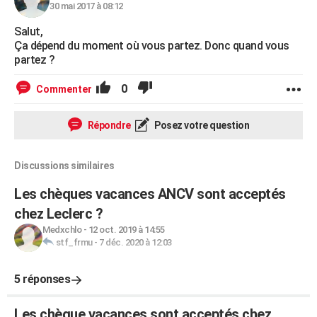
30 mai 2017 à 08:12
Salut,
Ça dépend du moment où vous partez. Donc quand vous
partez ?
0
Commenter
Répondre
Posez votre question
Discussions similaires
Les chèques vacances ANCV sont acceptés
chez Leclerc ?
Medxchlo
-
12 oct. 2019 à 14:55
stf_frmu
-
7 déc. 2020 à 12:03
5 réponses
Les chèque vacances sont acceptés chez