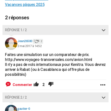
Vacances pâques 2025
City break
Voyage de noces
Climat
Destinations
Voyage nature
Forum
+
PHOTO
GUIDES D'ACHAT
2 réponses
BONS PLANS
RÉPONSE 1 / 2
CARTE DE VOEUX
Jean26500
2
Carte Bonne année
Carte Pâques
Carte de Noël
Carte Saint-Valentin
Carte d'anniversaire
DICTIONNAIRE
2 mai 2017 à 14:52
Faites une simulation sur un comparateur de prix.
Biographies
Expressions
Dictionnaire
Citations
Proverbes
PROGRAMME TV
http://www.voyages-transversales.com/avion.html
Il n'y a pas de vols internationaux pour Kenitra. Vous devrez
COPAINS D'AVANT
arriver à Rabat (ou à Casablanca qui offre plus de
possibilités)
Se connecter
Collèges
Universités
Service militaire
S'inscrire
Lycées
Primaires
Entreprises
Avis de recherche
AVIS DE DÉCÈS
2
Commenter
FORUM
Lifestyle
Sport
Television
Cinema
Bricolage
Culture
Auto
Voyage
RÉPONSE 2 / 2
gautier-0