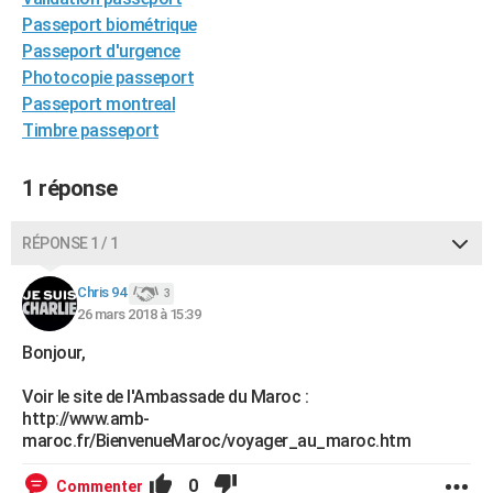
City break
Voyage de noces
Climat
Destinations
Voyage nature
Forum
+
Passeport biométrique
PHOTO
Passeport d'urgence
GUIDES D'ACHAT
Photocopie passeport
Passeport montreal
BONS PLANS
Timbre passeport
CARTE DE VOEUX
1 réponse
Carte Bonne année
Carte Pâques
Carte de Noël
Carte Saint-Valentin
Carte d'anniversaire
DICTIONNAIRE
RÉPONSE 1 / 1
Biographies
Expressions
Dictionnaire
Citations
Proverbes
PROGRAMME TV
Chris 94
COPAINS D'AVANT
3
26 mars 2018 à 15:39
Se connecter
Collèges
Universités
Service militaire
S'inscrire
Lycées
Primaires
Entreprises
Avis de recherche
AVIS DE DÉCÈS
Bonjour,
FORUM
Voir le site de l'Ambassade du Maroc :
http://www.amb-
Lifestyle
Sport
Television
Cinema
Bricolage
Culture
Auto
Voyage
maroc.fr/BienvenueMaroc/voyager_au_maroc.htm
0
Commenter