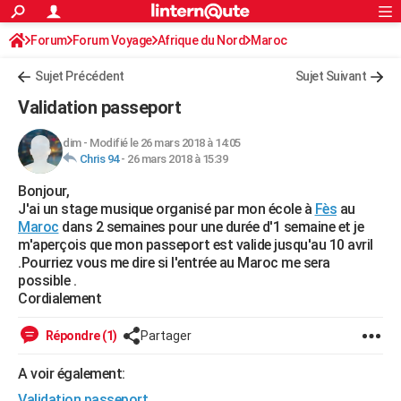
ACTUALITÉS
Forum
Forum Voyage
Afrique du Nord
Connexion
S'inscrire
Maroc
Rechercher
Société
Education
Villes
Politique
Faits Divers
Monde
+
SPORT
Sujet Précédent
Sujet Suivant
Football
Cyclisme
Forum
Coupe du monde 2026
Tennis
Rugby
CULTURE
Validation passeport
TNT
Cinéma
Musique
Programme TV
Streaming
Sorties cinéma
+
FINANCE
dim
-
Modifié le 26 mars 2018 à 14:05
Chris 94
-
26 mars 2018 à 15:39
Impôts
Immobilier
Banque
Crédit
Retraite
Epargne
Risques naturels par ville
Assurance
AUTO
Bonjour,
Réserver un essai
Berlines
Forum auto
Essais
Citadines
SUV
+
HIGH-TECH
J'ai un stage musique organisé par mon école à
Fès
au
Maroc
dans 2 semaines pour une durée d'1 semaine et je
Meilleur smartphone
Ordinateurs
Guide high-tech
Mobiles
Internet
Jeux vidéo
+
BRICOLAGE
m'aperçois que mon passeport est valide jusqu'au 10 avril
.Pourriez vous me dire si l'entrée au Maroc me sera
Aménagement intérieur
Cuisine
Jardinage
+
Forum
Extérieur
Salle de bains
Rangement
WEEK-END
possible .
Cordialement
Escapades
Expositions
Week-end nature
Guides de France
Patrimoine
Musées
+
LIFESTYLE
Répondre (1)
Partager
Bien-être
Mode
+
Art de vivre
Loisirs
Modes de vie
SANTE
A voir également:
Guide de la santé
Médicaments
+
Alimentation
Maladies
Sommeil
VOYAGE
Validation passeport