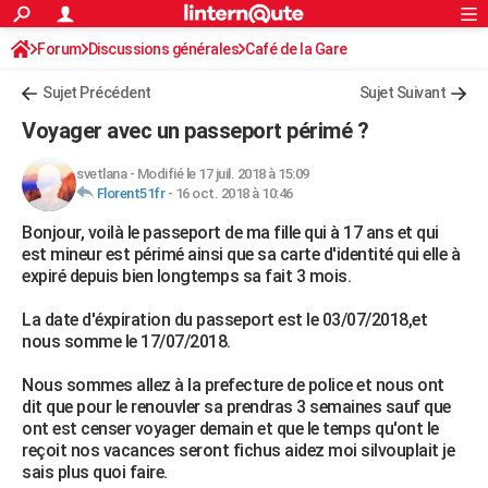
ACTUALITÉS
Forum
Discussions générales
Connexion
S'inscrire
Café de la Gare
Rechercher
Société
Education
Villes
Politique
Faits Divers
Monde
+
SPORT
Sujet Précédent
Sujet Suivant
Football
Cyclisme
Forum
Coupe du monde 2026
Tennis
Rugby
CULTURE
Voyager avec un passeport périmé ?
TNT
Cinéma
Musique
Programme TV
Streaming
Sorties cinéma
+
FINANCE
svetlana
-
Modifié le 17 juil. 2018 à 15:09
Florent51fr
-
16 oct. 2018 à 10:46
Impôts
Immobilier
Banque
Crédit
Retraite
Epargne
Risques naturels par ville
Assurance
AUTO
Bonjour, voilà le passeport de ma fille qui à 17 ans et qui
Réserver un essai
Berlines
Forum auto
Essais
Citadines
SUV
+
HIGH-TECH
est mineur est périmé ainsi que sa carte d'identité qui elle à
expiré depuis bien longtemps sa fait 3 mois.
Meilleur smartphone
Ordinateurs
Guide high-tech
Mobiles
Internet
Jeux vidéo
+
BRICOLAGE
La date d'éxpiration du passeport est le 03/07/2018,et
Aménagement intérieur
Cuisine
Jardinage
+
Forum
Extérieur
Salle de bains
Rangement
WEEK-END
nous somme le 17/07/2018.
Escapades
Expositions
Week-end nature
Guides de France
Patrimoine
Musées
+
LIFESTYLE
Nous sommes allez à la prefecture de police et nous ont
dit que pour le renouvler sa prendras 3 semaines sauf que
Bien-être
Mode
+
Art de vivre
Loisirs
Modes de vie
SANTE
ont est censer voyager demain et que le temps qu'ont le
reçoit nos vacances seront fichus aidez moi silvouplait je
Guide de la santé
Médicaments
+
Alimentation
Maladies
Sommeil
VOYAGE
sais plus quoi faire.