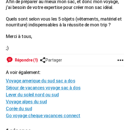
Afin de préparer au mieux mon sac, et donc mon voyage,
City break
Voyage de noces
Climat
Destinations
Voyage nature
Forum
+
j’ai besoin de votre expertise pour créer mon sac idéal.
PHOTO
Quels sont selon vous les 5 objets (vêtements, matériel et
GUIDES D'ACHAT
nourriture) indispensables à la réussite de mon trip ?
BONS PLANS
Merci à tous,
CARTE DE VOEUX
;)
Carte Bonne année
Carte Pâques
Carte de Noël
Carte Saint-Valentin
Carte d'anniversaire
DICTIONNAIRE
Répondre (1)
Partager
Biographies
Expressions
Dictionnaire
Citations
Proverbes
PROGRAMME TV
A voir également:
COPAINS D'AVANT
Voyage amerique du sud sac a dos
Séjour de vacances voyage sac à dos
Se connecter
Collèges
Universités
Service militaire
S'inscrire
Lycées
Primaires
Entreprises
Avis de recherche
AVIS DE DÉCÈS
Lever du soleil nord ou sud
FORUM
Voyage alpes du sud
Corée du sud
Lifestyle
Sport
Television
Cinema
Bricolage
Culture
Auto
Voyage
Go voyage cheque vacances connect