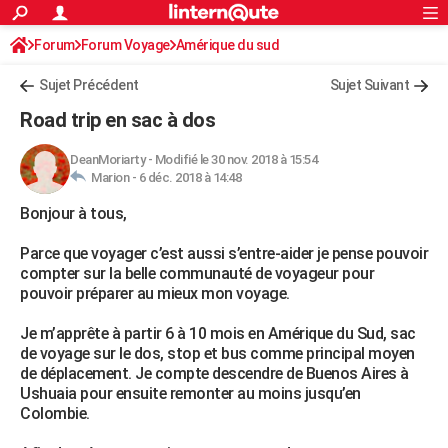
ACTUALITÉS
Forum
Forum Voyage
Amérique du sud
Connexion
S'inscrire
Rechercher
Société
Education
Villes
Politique
Faits Divers
Monde
+
SPORT
Sujet Précédent
Sujet Suivant
Football
Cyclisme
Forum
Coupe du monde 2026
Tennis
Rugby
CULTURE
Road trip en sac à dos
TNT
Cinéma
Musique
Programme TV
Streaming
Sorties cinéma
+
FINANCE
DeanMoriarty
-
Modifié le 30 nov. 2018 à 15:54
Marion -
6 déc. 2018 à 14:48
Impôts
Immobilier
Banque
Crédit
Retraite
Epargne
Risques naturels par ville
Assurance
AUTO
Bonjour à tous,
Réserver un essai
Berlines
Forum auto
Essais
Citadines
SUV
+
HIGH-TECH
Parce que voyager c’est aussi s’entre-aider je pense pouvoir
Meilleur smartphone
Ordinateurs
Guide high-tech
Mobiles
Internet
Jeux vidéo
+
BRICOLAGE
compter sur la belle communauté de voyageur pour
pouvoir préparer au mieux mon voyage.
Aménagement intérieur
Cuisine
Jardinage
+
Forum
Extérieur
Salle de bains
Rangement
WEEK-END
Je m’apprête à partir 6 à 10 mois en Amérique du Sud, sac
Escapades
Expositions
Week-end nature
Guides de France
Patrimoine
Musées
+
LIFESTYLE
de voyage sur le dos, stop et bus comme principal moyen
de déplacement. Je compte descendre de Buenos Aires à
Bien-être
Mode
+
Art de vivre
Loisirs
Modes de vie
SANTE
Ushuaia pour ensuite remonter au moins jusqu’en
Colombie.
Guide de la santé
Médicaments
+
Alimentation
Maladies
Sommeil
VOYAGE