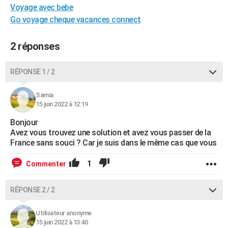
Voyage avec bebe
City break
Voyage de noces
Climat
Destinations
Voyage nature
Forum
+
PHOTO
Go voyage cheque vacances connect
GUIDES D'ACHAT
2 réponses
BONS PLANS
RÉPONSE 1 / 2
CARTE DE VOEUX
Carte Bonne année
Carte Pâques
Carte de Noël
Carte Saint-Valentin
Carte d'anniversaire
DICTIONNAIRE
Samia
15 juin 2022 à 12:19
Biographies
Expressions
Dictionnaire
Citations
Proverbes
PROGRAMME TV
Bonjour
Avez vous trouvez une solution et avez vous passer de la
COPAINS D'AVANT
France sans souci ? Car je suis dans le même cas que vous
Se connecter
Collèges
Universités
Service militaire
S'inscrire
Lycées
Primaires
Entreprises
Avis de recherche
AVIS DE DÉCÈS
1
Commenter
FORUM
RÉPONSE 2 / 2
Lifestyle
Sport
Television
Cinema
Bricolage
Culture
Auto
Voyage
Utilisateur anonyme
15 juin 2022 à 13:40