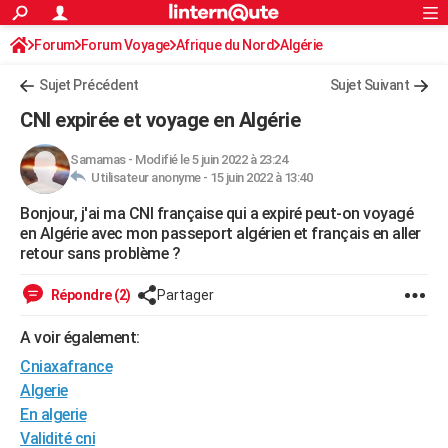
ACTUALITÉS
Forum
Forum Voyage
Afrique du Nord
Connexion
S'inscrire
Algérie
Rechercher
Société
Education
Villes
Politique
Faits Divers
Monde
+
SPORT
Sujet Précédent
Sujet Suivant
Football
Cyclisme
Forum
Coupe du monde 2026
Tennis
Rugby
CULTURE
CNI expirée et voyage en Algérie
TNT
Cinéma
Musique
Programme TV
Streaming
Sorties cinéma
+
FINANCE
Samamas
-
Modifié le 5 juin 2022 à 23:24
Utilisateur anonyme -
15 juin 2022 à 13:40
Impôts
Immobilier
Banque
Crédit
Retraite
Epargne
Risques naturels par ville
Assurance
AUTO
Bonjour, j'ai ma CNI française qui a expiré peut-on voyagé
Réserver un essai
Berlines
Forum auto
Essais
Citadines
SUV
+
HIGH-TECH
en Algérie avec mon passeport algérien et français en aller
retour sans problème ?
Meilleur smartphone
Ordinateurs
Guide high-tech
Mobiles
Internet
Jeux vidéo
+
BRICOLAGE
Répondre (2)
Partager
Aménagement intérieur
Cuisine
Jardinage
+
Forum
Extérieur
Salle de bains
Rangement
WEEK-END
A voir également:
Escapades
Expositions
Week-end nature
Guides de France
Patrimoine
Musées
+
LIFESTYLE
Cniaxafrance
Bien-être
Mode
+
Art de vivre
Loisirs
Modes de vie
Algerie
SANTE
En algerie
Guide de la santé
Médicaments
+
Alimentation
Maladies
Sommeil
VOYAGE
Validité cni