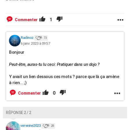
1
Commenter
Radinoz
73
6 janv. 2023 à 09:57
Bonjour
Peut-être, auras-tu lu ceci: Pratiquer dans un dojo ?
Y avait un lien dessous ces mots ? parce que là ça amène
à rien... ;)
0
Commenter
RÉPONSE 2 / 2
verveine2023
28