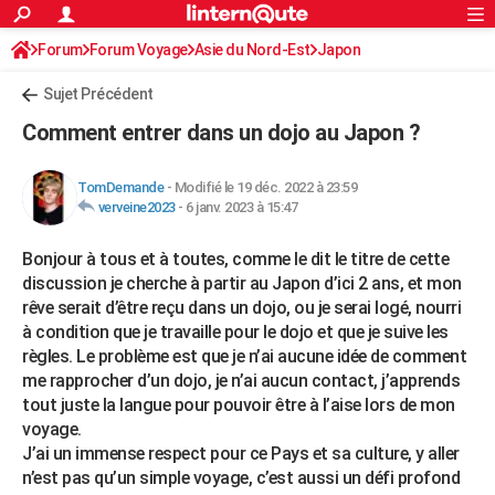
ACTUALITÉS
Forum
Forum Voyage
Asie du Nord-Est
Connexion
S'inscrire
Japon
Rechercher
Société
Education
Villes
Politique
Faits Divers
Monde
+
SPORT
Sujet Précédent
Football
Cyclisme
Forum
Coupe du monde 2026
Tennis
Rugby
CULTURE
Comment entrer dans un dojo au Japon ?
TNT
Cinéma
Musique
Programme TV
Streaming
Sorties cinéma
+
FINANCE
TomDemande
-
Modifié le 19 déc. 2022 à 23:59
Impôts
Immobilier
Banque
Crédit
Retraite
Epargne
Risques naturels par ville
Assurance
AUTO
verveine2023
-
6 janv. 2023 à 15:47
Réserver un essai
Berlines
Forum auto
Essais
Citadines
SUV
+
HIGH-TECH
Bonjour à tous et à toutes, comme le dit le titre de cette
discussion je cherche à partir au Japon d’ici 2 ans, et mon
Meilleur smartphone
Ordinateurs
Guide high-tech
Mobiles
Internet
Jeux vidéo
+
BRICOLAGE
rêve serait d’être reçu dans un dojo, ou je serai logé, nourri
à condition que je travaille pour le dojo et que je suive les
Aménagement intérieur
Cuisine
Jardinage
+
Forum
Extérieur
Salle de bains
Rangement
WEEK-END
règles. Le problème est que je n’ai aucune idée de comment
me rapprocher d’un dojo, je n’ai aucun contact, j’apprends
Escapades
Expositions
Week-end nature
Guides de France
Patrimoine
Musées
+
LIFESTYLE
tout juste la langue pour pouvoir être à l’aise lors de mon
Bien-être
Mode
+
Art de vivre
Loisirs
Modes de vie
voyage.
SANTE
J’ai un immense respect pour ce Pays et sa culture, y aller
Guide de la santé
Médicaments
+
Alimentation
Maladies
Sommeil
n’est pas qu’un simple voyage, c’est aussi un défi profond
VOYAGE