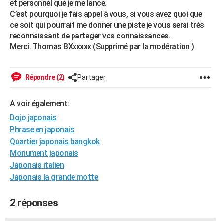
et personnel que je me lance.
City break
Voyage de noces
Climat
Destinations
Voyage nature
Forum
+
PHOTO
C’est pourquoi je fais appel à vous, si vous avez quoi que
ce soit qui pourrait me donner une piste je vous serai très
GUIDES D'ACHAT
reconnaissant de partager vos connaissances.
Merci. Thomas BXxxxxx (Supprimé par la modération )
BONS PLANS
CARTE DE VOEUX
Répondre (2)
Partager
Carte Bonne année
Carte Pâques
Carte de Noël
Carte Saint-Valentin
Carte d'anniversaire
DICTIONNAIRE
A voir également:
Biographies
Expressions
Dictionnaire
Citations
Proverbes
PROGRAMME TV
Dojo japonais
Phrase en japonais
COPAINS D'AVANT
Quartier japonais bangkok
Se connecter
Collèges
Universités
Service militaire
S'inscrire
Lycées
Primaires
Entreprises
Avis de recherche
AVIS DE DÉCÈS
Monument japonais
Japonais italien
FORUM
Japonais la grande motte
Lifestyle
Sport
Television
Cinema
Bricolage
Culture
Auto
Voyage
2 réponses