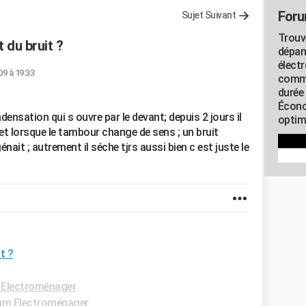
Foru
Sujet Suivant
Trouv
 du bruit ?
dépan
élect
09 à 19:33
commu
durée
Écono
densation qui s ouvre par le devant; depuis 2 jours il
optimi
e et lorsque le tambour change de sens ; un bruit
ait ; autrement il séche tjrs aussi bien c est juste le
t ?
Electroménager
um Electroménager