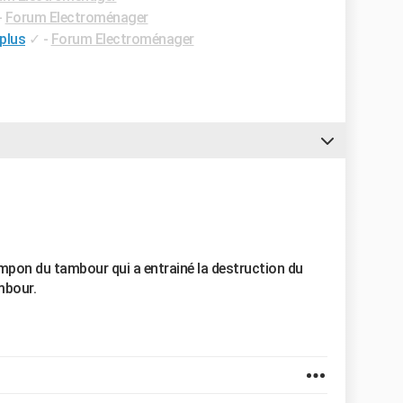
-
Forum Electroménager
 plus
✓
-
Forum Electroménager
tampon du tambour qui a entrainé la destruction du
mbour.