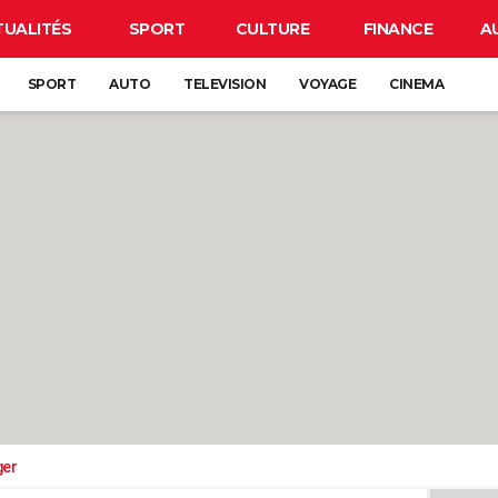
TUALITÉS
SPORT
CULTURE
FINANCE
A
SPORT
AUTO
TELEVISION
VOYAGE
CINEMA
ger