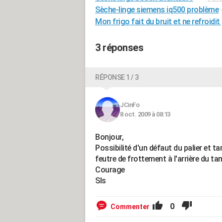
Sèche-linge siemens iq500 problème
Mon frigo fait du bruit et ne refroidit
3 réponses
RÉPONSE 1 / 3
JCinFo
8 oct. 2009 à 08:13
Bonjour,
Possibilité d'un défaut du palier et 
feutre de frottement à l'arrière du ta
Courage
Sls
0
Commenter