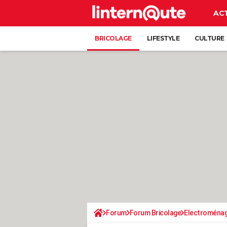
AC
BRICOLAGE
LIFESTYLE
CULTURE
Forum
Forum Bricolage
Electroména