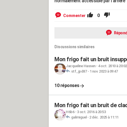
normalement accessible par l'arrière
0
Commenter
Répond
Discussions similaires
Mon frigo fait un bruit insupp
Jacqueline Hassen
-
4 oct. 2010 à 20:02
stf_jpd87
-
1 nov. 2023 à 09:47
10 réponses
Mon frigo fait un bruit de cl
H6b6
-
3 oct. 2016 à 20:53
galimiguel
-
2 déc. 2025 à 11:11