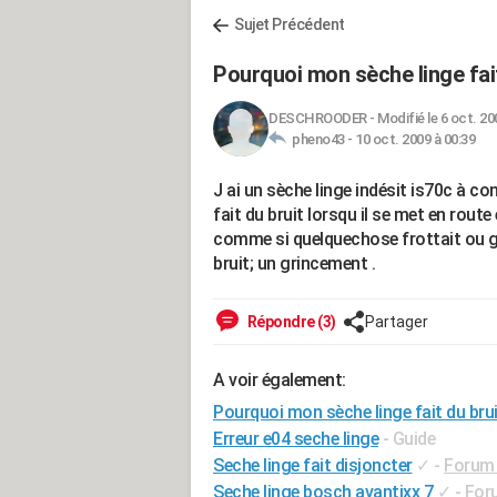
Sujet Précédent
Pourquoi mon sèche linge fait
DESCHROODER
-
Modifié le 6 oct. 20
pheno43 -
10 oct. 2009 à 00:39
J ai un sèche linge indésit is70c à con
fait du bruit lorsqu il se met en rout
comme si quelquechose frottait ou gén
bruit; un grincement .
Répondre (3)
Partager
A voir également:
Pourquoi mon sèche linge fait du brui
Erreur e04 seche linge
- Guide
Seche linge fait disjoncter
✓
-
Forum 
Seche linge bosch avantixx 7
✓
-
For