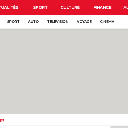
TUALITÉS
SPORT
CULTURE
FINANCE
A
SPORT
AUTO
TELEVISION
VOYAGE
CINEMA
ger