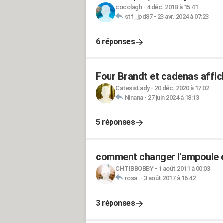
cocolagh
-
4 déc. 2018 à 15:41
stf_jpd87
-
23 avr. 2024 à 07:23
6 réponses
Four Brandt et cadenas affic
CatesisLady
-
20 déc. 2020 à 17:02
Ninana
-
27 juin 2024 à 18:13
5 réponses
comment changer l'ampoule
CHTIBBOBBY
-
1 août 2011 à 00:03
rosa.
-
3 août 2017 à 16:42
3 réponses