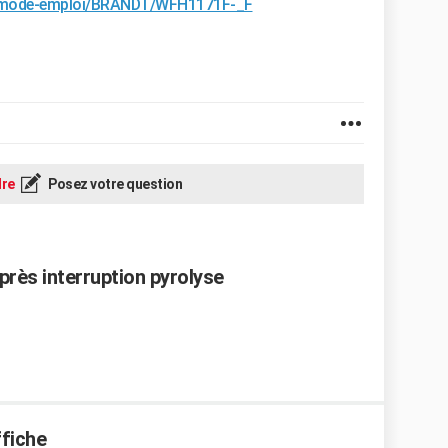
ce-mode-emploi/BRANDT/WFH1171F-_F
re
Posez votre question
près interruption pyrolyse
ffiche