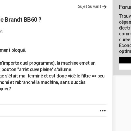
Foru
Sujet Suivant
Trouv
e Brandt BB60 ?
dépan
élect
25
commu
durée
Écono
ement bloqué.
optimi
 (n'importe quel programme), la machine emet un
 bouton "arrêt cuve pleine" s'allume.
e s'était mal terminé et est donc vidé le filtre => peu
ranché et rebranché la machine, sans succès.
oquer?