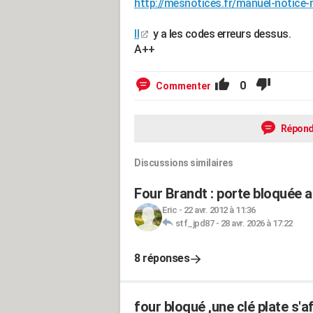
http://mesnotices.fr/manuel-noti
Il
y a les codes erreurs dessus.
A++
0
Commenter
Répond
Discussions similaires
Four Brandt : porte bloquée a
Eric
-
22 avr. 2012 à 11:36
stf_jpd87
-
28 avr. 2026 à 17:22
8 réponses
four bloqué ,une clé plate s'a