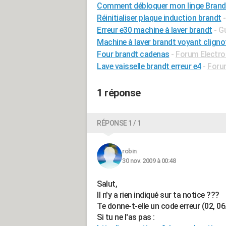
Comment débloquer mon linge Brand
Réinitialiser plaque induction brandt
Erreur e30 machine à laver brandt
- G
Machine à laver brandt voyant cligno
Four brandt cadenas
-
Forum Electr
Lave vaisselle brandt erreur e4
-
Foru
1 réponse
RÉPONSE 1 / 1
robin
30 nov. 2009 à 00:48
Salut,
Il n'y a rien indiqué sur ta notice ???
Te donne-t-elle un code erreur (02, 06.
Si tu ne l'as pas :