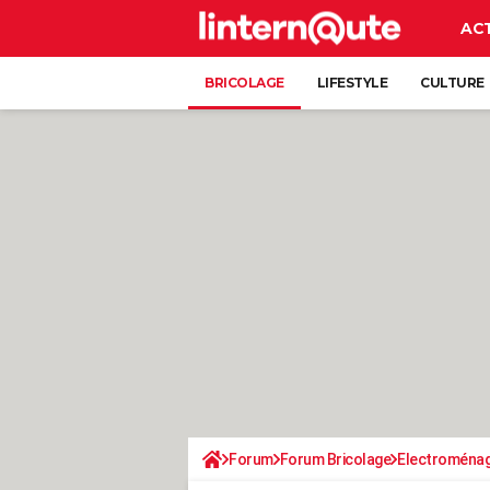
AC
BRICOLAGE
LIFESTYLE
CULTURE
Forum
Forum Bricolage
Electroména