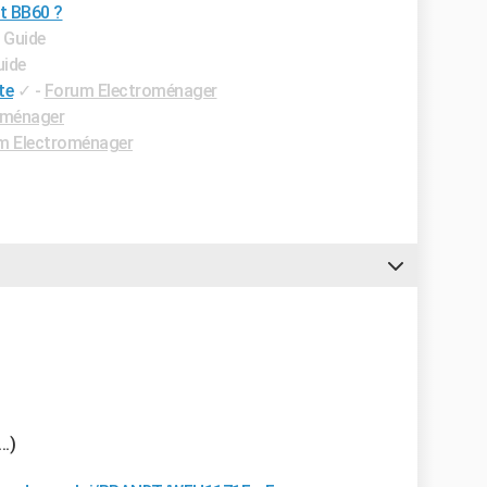
t BB60 ?
- Guide
uide
te
✓
-
Forum Electroménager
oménager
m Electroménager
..)