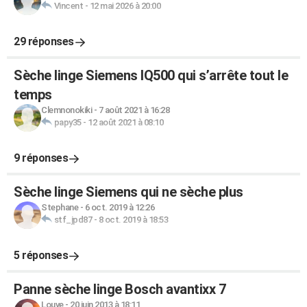
Vincent
-
12 mai 2026 à 20:00
29 réponses
Sèche linge Siemens IQ500 qui s’arrête tout le
temps
Clemnonokiki
-
7 août 2021 à 16:28
papy35
-
12 août 2021 à 08:10
9 réponses
Sèche linge Siemens qui ne sèche plus
Stephane
-
6 oct. 2019 à 12:26
stf_jpd87
-
8 oct. 2019 à 18:53
5 réponses
Panne sèche linge Bosch avantixx 7
Louve
-
20 juin 2013 à 18:11