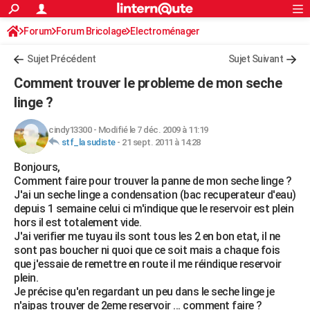
ACTUALITÉS
Forum
Forum Bricolage
Connexion
Electroménager
S'inscrire
Rechercher
Société
Education
Villes
Politique
Faits Divers
Monde
+
SPORT
Sujet Précédent
Sujet Suivant
Football
Cyclisme
Forum
Coupe du monde 2026
Tennis
Rugby
CULTURE
Comment trouver le probleme de mon seche
TNT
Cinéma
Musique
Programme TV
Streaming
Sorties cinéma
+
linge ?
FINANCE
Impôts
Immobilier
Banque
Crédit
Retraite
Epargne
Risques naturels par ville
Assurance
AUTO
cindy13300
-
Modifié le 7 déc. 2009 à 11:19
stf_la sudiste
-
21 sept. 2011 à 14:28
Réserver un essai
Berlines
Forum auto
Essais
Citadines
SUV
+
HIGH-TECH
Bonjours,
Comment faire pour trouver la panne de mon seche linge ?
Meilleur smartphone
Ordinateurs
Guide high-tech
Mobiles
Internet
Jeux vidéo
+
BRICOLAGE
J'ai un seche linge a condensation (bac recuperateur d'eau)
depuis 1 semaine celui ci m'indique que le reservoir est plein
Aménagement intérieur
Cuisine
Jardinage
+
Forum
Extérieur
Salle de bains
Rangement
WEEK-END
hors il est totalement vide.
J'ai verifier me tuyau ils sont tous les 2 en bon etat, il ne
Escapades
Expositions
Week-end nature
Guides de France
Patrimoine
Musées
+
LIFESTYLE
sont pas boucher ni quoi que ce soit mais a chaque fois
que j'essaie de remettre en route il me réindique reservoir
Bien-être
Mode
+
Art de vivre
Loisirs
Modes de vie
SANTE
plein.
Je précise qu'en regardant un peu dans le seche linge je
Guide de la santé
Médicaments
+
Alimentation
Maladies
Sommeil
VOYAGE
n'aipas trouver de 2eme reservoir ... comment faire ?