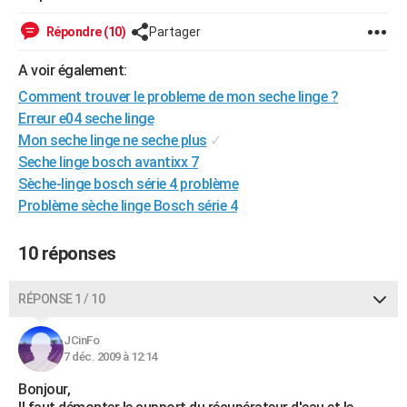
City break
Voyage de noces
Climat
Destinations
Voyage nature
Forum
+
PHOTO
Répondre (10)
Partager
GUIDES D'ACHAT
A voir également:
BONS PLANS
Comment trouver le probleme de mon seche linge ?
Erreur e04 seche linge
CARTE DE VOEUX
Mon seche linge ne seche plus
✓
Seche linge bosch avantixx 7
Carte Bonne année
Carte Pâques
Carte de Noël
Carte Saint-Valentin
Carte d'anniversaire
DICTIONNAIRE
Sèche-linge bosch série 4 problème
Biographies
Expressions
Dictionnaire
Citations
Proverbes
Problème sèche linge Bosch série 4
PROGRAMME TV
COPAINS D'AVANT
10 réponses
Se connecter
Collèges
Universités
Service militaire
S'inscrire
Lycées
Primaires
Entreprises
Avis de recherche
AVIS DE DÉCÈS
RÉPONSE 1 / 10
FORUM
JCinFo
Lifestyle
Sport
Television
Cinema
Bricolage
Culture
Auto
Voyage
7 déc. 2009 à 12:14
Bonjour,