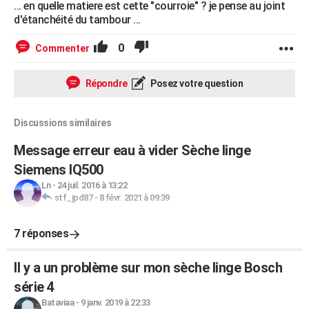
... en quelle matiere est cette "courroie" ? je pense au joint
d'étanchéité du tambour ...
0
Commenter
Répondre
Posez votre question
Discussions similaires
Message erreur eau à vider Sèche linge
Siemens IQ500
Ln
-
24 juil. 2016 à 13:22
stf_jpd87
-
8 févr. 2021 à 09:39
7 réponses
Il y a un problème sur mon sèche linge Bosch
série 4
Bataviaa
-
9 janv. 2019 à 22:33