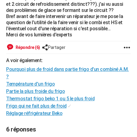
et 2 circuit de refroidissement distinct???). j'ai vu aussi
City break
Voyage de noces
Climat
Destinations
Voyage nature
Forum
+
PHOTO
des problèmes de glace se formant sur le circuit ??
Bref avant de faire intervenir un réparateur je me pose la
GUIDES D'ACHAT
question de l'utilité de la faire venir si le combi est HS et
l'éventuel cout d'une réparation si c'est possible...
BONS PLANS
Merci de vos lumières d'experts
CARTE DE VOEUX
Répondre (6)
Partager
Carte Bonne année
Carte Pâques
Carte de Noël
Carte Saint-Valentin
Carte d'anniversaire
DICTIONNAIRE
A voir également:
Biographies
Expressions
Dictionnaire
Citations
Proverbes
Pourquoi plus de froid dans partie frigo d'un combiné A.M.
PROGRAMME TV
?
COPAINS D'AVANT
Température d'un frigo
Partie la plus froide du frigo
Se connecter
Collèges
Universités
Service militaire
S'inscrire
Lycées
Primaires
Entreprises
Avis de recherche
AVIS DE DÉCÈS
Thermostat frigo beko 1 ou 5 le plus froid
Frigo qui ne fait plus de froid
✓
FORUM
Réglage réfrigérateur Beko
Lifestyle
Sport
Television
Cinema
Bricolage
Culture
Auto
Voyage
6 réponses