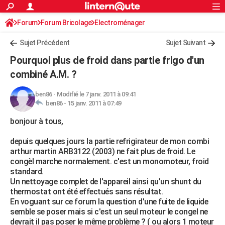
ACTUALITÉS
Forum
Forum Bricolage
Connexion
Electroménager
S'inscrire
Rechercher
Société
Education
Villes
Politique
Faits Divers
Monde
+
SPORT
Sujet Précédent
Sujet Suivant
Football
Cyclisme
Forum
Coupe du monde 2026
Tennis
Rugby
CULTURE
Pourquoi plus de froid dans partie frigo d'un
TNT
Cinéma
Musique
Programme TV
Streaming
Sorties cinéma
+
combiné A.M. ?
FINANCE
Impôts
Immobilier
Banque
Crédit
Retraite
Epargne
Risques naturels par ville
Assurance
AUTO
ben86
-
Modifié le 7 janv. 2011 à 09:41
ben86 -
15 janv. 2011 à 07:49
Réserver un essai
Berlines
Forum auto
Essais
Citadines
SUV
+
HIGH-TECH
bonjour à tous,
Meilleur smartphone
Ordinateurs
Guide high-tech
Mobiles
Internet
Jeux vidéo
+
BRICOLAGE
depuis quelques jours la partie refrigirateur de mon combi
arthur martin ARB3122 (2003) ne fait plus de froid. Le
Aménagement intérieur
Cuisine
Jardinage
+
Forum
Extérieur
Salle de bains
Rangement
WEEK-END
congèl marche normalement. c'est un monomoteur, froid
standard.
Escapades
Expositions
Week-end nature
Guides de France
Patrimoine
Musées
+
LIFESTYLE
Un nettoyage complet de l'appareil ainsi qu'un shunt du
thermostat ont été effectués sans résultat.
Bien-être
Mode
+
Art de vivre
Loisirs
Modes de vie
SANTE
En voguant sur ce forum la question d'une fuite de liquide
semble se poser mais si c'est un seul moteur le congel ne
Guide de la santé
Médicaments
+
Alimentation
Maladies
Sommeil
VOYAGE
devrait il pas poser le même problème ? ( ou alors 1 moteur