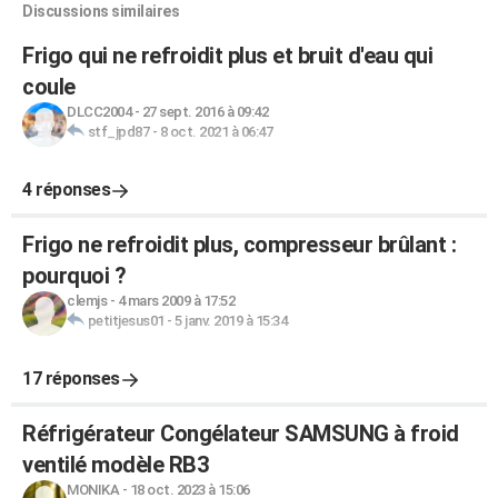
Discussions similaires
Frigo qui ne refroidit plus et bruit d'eau qui
coule
DLCC2004
-
27 sept. 2016 à 09:42
stf_jpd87
-
8 oct. 2021 à 06:47
4 réponses
Frigo ne refroidit plus, compresseur brûlant :
pourquoi ?
clemjs
-
4 mars 2009 à 17:52
petitjesus01
-
5 janv. 2019 à 15:34
17 réponses
Réfrigérateur Congélateur SAMSUNG à froid
ventilé modèle RB3
MONIKA
-
18 oct. 2023 à 15:06