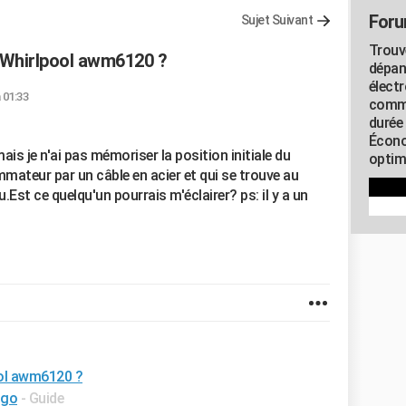
Foru
Sujet Suivant
Trouv
e Whirlpool awm6120 ?
dépan
élect
à 01:33
commu
durée
Écono
ais je n'ai pas mémoriser la position initiale du
optimi
mmateur par un câble en acier et qui se trouve au
.Est ce quelqu'un pourrais m'éclairer? ps: il y a un
ool awm6120 ?
igo
- Guide