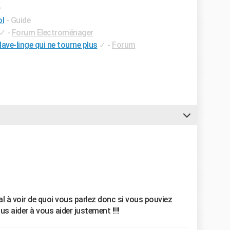
e
ol
- Guide
✓
-
Forum Electroménager
ve-linge qui ne tourne plus
✓
-
Forum
al à voir de quoi vous parlez donc si vous pouviez
s aider à vous aider justement !!!!