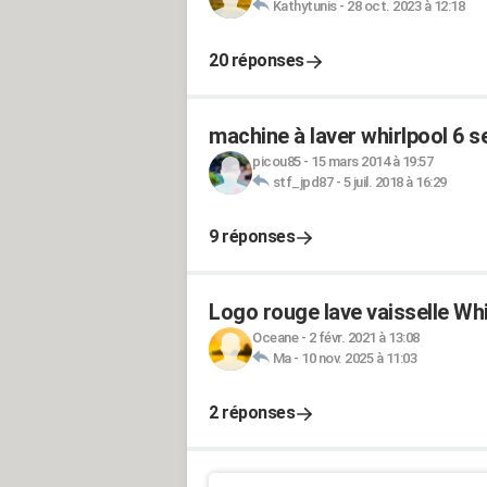
Kathytunis
-
28 oct. 2023 à 12:18
20 réponses
machine à laver whirlpool 6 
picou85
-
15 mars 2014 à 19:57
stf_jpd87
-
5 juil. 2018 à 16:29
9 réponses
Logo rouge lave vaisselle W
Oceane
-
2 févr. 2021 à 13:08
Ma
-
10 nov. 2025 à 11:03
2 réponses