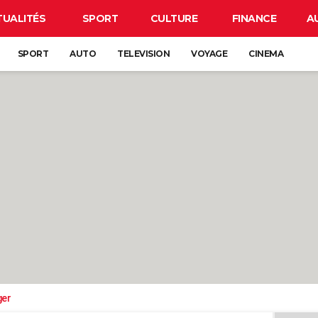
TUALITÉS
SPORT
CULTURE
FINANCE
A
SPORT
AUTO
TELEVISION
VOYAGE
CINEMA
ger