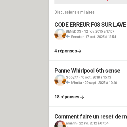
Discussions similaires
CODE ERREUR F08 SUR LAVE
BENEDOS
-
12 nov. 2015 à 17:07
Renato
-
17 oct. 2025 à 13:54
4 réponses
Panne Whirlpool 6th sense
Scoy77
-
10 oct. 2018 à 15:13
Mimita
-
29 sept. 2025 à 10:46
18 réponses
Comment faire un reset de mo
amarih
-
22 avr. 2012 à 07:54