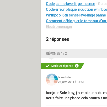
Code panne lave-linge hisense
- Guid
Code erreur plaque induction whirlpo
Whirlpool 6th sense lave-linge panne
Comment débloquer le tambour d'un la
Electroménager
2 réponses
RÉPONSE 1 / 2
Meilleure réponse
la sudiste
24 janv. 2011 à 14:43
bonjour Soleilboy, j'ai moi aussi du m
nous faire une photo cela pourrait nou