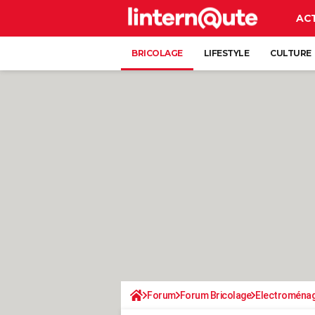
AC
BRICOLAGE
LIFESTYLE
CULTURE
Forum
Forum Bricolage
Electroména