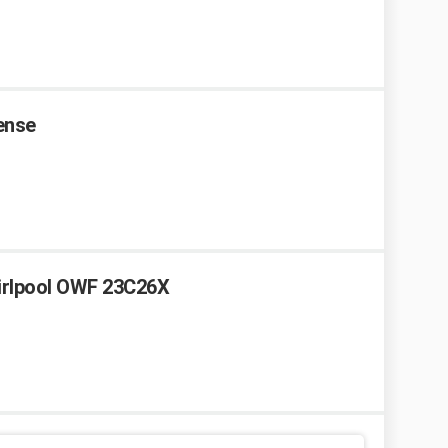
sense
hirlpool OWF 23C26X