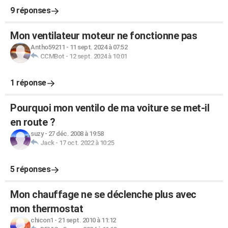
9 réponses
Mon ventilateur moteur ne fonctionne pas
Antho59211
-
11 sept. 2024 à 07:52
CCMBot
-
12 sept. 2024 à 10:01
1 réponse
Pourquoi mon ventilo de ma voiture se met-il
en route ?
suzy
-
27 déc. 2008 à 19:58
Jack
-
17 oct. 2022 à 10:25
5 réponses
Mon chauffage ne se déclenche plus avec
mon thermostat
chicon1
-
21 sept. 2010 à 11:12