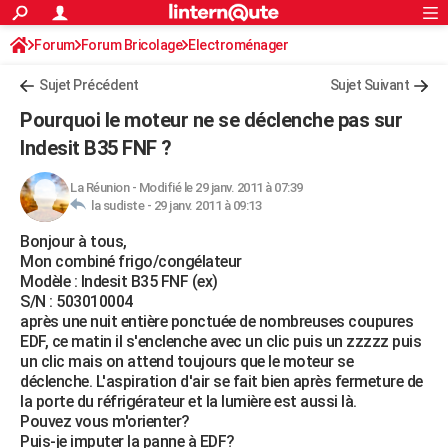
ACTUALITÉS
Forum
Forum Bricolage
Connexion
Electroménager
S'inscrire
Rechercher
Société
Education
Villes
Politique
Faits Divers
Monde
+
SPORT
Sujet Précédent
Sujet Suivant
Football
Cyclisme
Forum
Coupe du monde 2026
Tennis
Rugby
CULTURE
Pourquoi le moteur ne se déclenche pas sur
TNT
Cinéma
Musique
Programme TV
Streaming
Sorties cinéma
+
Indesit B35 FNF ?
FINANCE
Impôts
Immobilier
Banque
Crédit
Retraite
Epargne
Risques naturels par ville
Assurance
AUTO
La Réunion
-
Modifié le 29 janv. 2011 à 07:39
la sudiste -
29 janv. 2011 à 09:13
Réserver un essai
Berlines
Forum auto
Essais
Citadines
SUV
+
HIGH-TECH
Bonjour à tous,
Mon combiné frigo/congélateur
Meilleur smartphone
Ordinateurs
Guide high-tech
Mobiles
Internet
Jeux vidéo
+
BRICOLAGE
Modèle : Indesit B35 FNF (ex)
S/N : 503010004
Aménagement intérieur
Cuisine
Jardinage
+
Forum
Extérieur
Salle de bains
Rangement
WEEK-END
après une nuit entière ponctuée de nombreuses coupures
EDF, ce matin il s'enclenche avec un clic puis un zzzzz puis
Escapades
Expositions
Week-end nature
Guides de France
Patrimoine
Musées
+
LIFESTYLE
un clic mais on attend toujours que le moteur se
déclenche. L'aspiration d'air se fait bien après fermeture de
Bien-être
Mode
+
Art de vivre
Loisirs
Modes de vie
SANTE
la porte du réfrigérateur et la lumière est aussi là.
Pouvez vous m'orienter?
Guide de la santé
Médicaments
+
Alimentation
Maladies
Sommeil
VOYAGE
Puis-je imputer la panne à EDF?