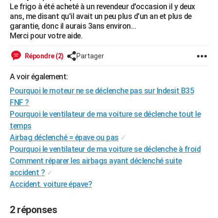
Le frigo à été acheté à un revendeur d'occasion il y deux
City break
Voyage de noces
Climat
Destinations
Voyage nature
Forum
+
PHOTO
ans, me disant qu'il avait un peu plus d'un an et plus de
garantie, donc il aurais 3ans environ...
GUIDES D'ACHAT
Merci pour votre aide.
BONS PLANS
Répondre (2)
Partager
CARTE DE VOEUX
A voir également:
Carte Bonne année
Carte Pâques
Carte de Noël
Carte Saint-Valentin
Carte d'anniversaire
Pourquoi le moteur ne se déclenche pas sur Indesit B35
DICTIONNAIRE
FNF ?
Biographies
Expressions
Dictionnaire
Citations
Proverbes
PROGRAMME TV
Pourquoi le ventilateur de ma voiture se déclenche tout le
temps
COPAINS D'AVANT
Airbag déclenché = épave ou pas
✓
Se connecter
Collèges
Universités
Service militaire
S'inscrire
Lycées
Primaires
Entreprises
Avis de recherche
Pourquoi le ventilateur de ma voiture se déclenche à froid
AVIS DE DÉCÈS
Comment réparer les airbags ayant déclenché suite
FORUM
accident ?
✓
Accident. voiture épave?
Lifestyle
Sport
Television
Cinema
Bricolage
Culture
Auto
Voyage
2 réponses