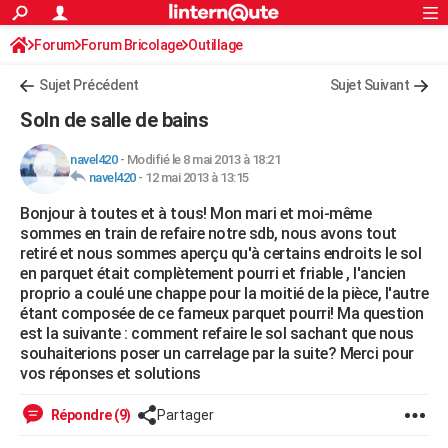
ACTUALITÉS
Forum
Forum Bricolage
Connexion
Outillage
S'inscrire
Rechercher
Société
Education
Villes
Politique
Faits Divers
Monde
+
SPORT
Sujet Précédent
Sujet Suivant
Football
Cyclisme
Forum
Coupe du monde 2026
Tennis
Rugby
CULTURE
Soln de salle de bains
TNT
Cinéma
Musique
Programme TV
Streaming
Sorties cinéma
+
FINANCE
navel420
-
Modifié le 8 mai 2013 à 18:21
navel420
-
12 mai 2013 à 13:15
Impôts
Immobilier
Banque
Crédit
Retraite
Epargne
Risques naturels par ville
Assurance
AUTO
Bonjour à toutes et à tous! Mon mari et moi-même
Réserver un essai
Berlines
Forum auto
Essais
Citadines
SUV
+
HIGH-TECH
sommes en train de refaire notre sdb, nous avons tout
retiré et nous sommes aperçu qu'à certains endroits le sol
Meilleur smartphone
Ordinateurs
Guide high-tech
Mobiles
Internet
Jeux vidéo
+
BRICOLAGE
en parquet était complètement pourri et friable , l'ancien
proprio a coulé une chappe pour la moitié de la pièce, l'autre
Aménagement intérieur
Cuisine
Jardinage
+
Forum
Extérieur
Salle de bains
Rangement
WEEK-END
étant composée de ce fameux parquet pourri! Ma question
est la suivante : comment refaire le sol sachant que nous
Escapades
Expositions
Week-end nature
Guides de France
Patrimoine
Musées
+
LIFESTYLE
souhaiterions poser un carrelage par la suite? Merci pour
vos réponses et solutions
Bien-être
Mode
+
Art de vivre
Loisirs
Modes de vie
SANTE
Répondre (9)
Partager
Guide de la santé
Médicaments
+
Alimentation
Maladies
Sommeil
VOYAGE