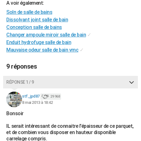
A voir également:
City break
Voyage de noces
Climat
Destinations
Voyage nature
Forum
+
PHOTO
Soln de salle de bains
Dissolvant joint salle de bain
GUIDES D'ACHAT
Conception salle de bains
BONS PLANS
Changer ampoule miroir salle de bain
✓
Enduit hydrofuge salle de bain
CARTE DE VOEUX
Mauvaise odeur salle de bain vmc
✓
Carte Bonne année
Carte Pâques
Carte de Noël
Carte Saint-Valentin
Carte d'anniversaire
DICTIONNAIRE
9 réponses
Biographies
Expressions
Dictionnaire
Citations
Proverbes
PROGRAMME TV
RÉPONSE 1 / 9
COPAINS D'AVANT
Se connecter
Collèges
Universités
Service militaire
S'inscrire
Lycées
Primaires
Entreprises
Avis de recherche
stf_jpd87
29 968
AVIS DE DÉCÈS
8 mai 2013 à 18:42
FORUM
Bonsoir
Lifestyle
Sport
Television
Cinema
Bricolage
Culture
Auto
Voyage
IL serait intéressant de connaitre l'épaisseur de ce parquet,
et de combien vous disposer en hauteur disponible
carrelage compris.