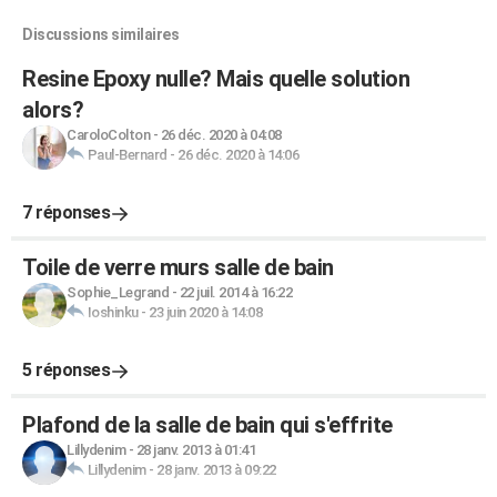
Discussions similaires
Resine Epoxy nulle? Mais quelle solution
alors?
CaroloColton
-
26 déc. 2020 à 04:08
Paul-Bernard
-
26 déc. 2020 à 14:06
7 réponses
Toile de verre murs salle de bain
Sophie_Legrand
-
22 juil. 2014 à 16:22
Ioshinku
-
23 juin 2020 à 14:08
5 réponses
Plafond de la salle de bain qui s'effrite
Lillydenim
-
28 janv. 2013 à 01:41
Lillydenim
-
28 janv. 2013 à 09:22