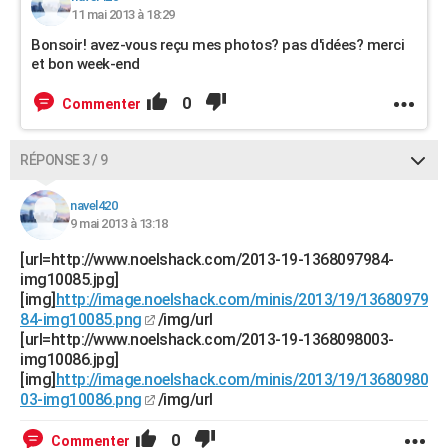
11 mai 2013 à 18:29
Bonsoir! avez-vous reçu mes photos? pas d'idées? merci
et bon week-end
0
Commenter
RÉPONSE 3 / 9
navel420
9 mai 2013 à 13:18
[url=http://www.noelshack.com/2013-19-1368097984-
img10085.jpg]
[img]
http://image.noelshack.com/minis/2013/19/13680979
84-img10085.png
/img/url
[url=http://www.noelshack.com/2013-19-1368098003-
img10086.jpg]
[img]
http://image.noelshack.com/minis/2013/19/13680980
03-img10086.png
/img/url
0
Commenter