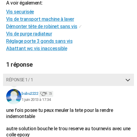
A voir également:
City break
Voyage de noces
Climat
Destinations
Voyage nature
Forum
+
PHOTO
Vis securisée
Vis de transport machine à laver
GUIDES D'ACHAT
Démonter tête de robinet sans vis
✓
BONS PLANS
Vis de purge radiateur
Réglage porte 3 gonds sans vis
CARTE DE VOEUX
Abattant wc vis inaccessible
Carte Bonne année
Carte Pâques
Carte de Noël
Carte Saint-Valentin
Carte d'anniversaire
DICTIONNAIRE
1 réponse
Biographies
Expressions
Dictionnaire
Citations
Proverbes
PROGRAMME TV
RÉPONSE 1 / 1
COPAINS D'AVANT
Se connecter
Collèges
Universités
Service militaire
S'inscrire
Lycées
Primaires
Entreprises
Avis de recherche
bubu2222
73
AVIS DE DÉCÈS
1 juin 2013 à 17:34
FORUM
une fois posee tu peux meuler la tete pour la rendre
indemontable
Lifestyle
Sport
Television
Cinema
Bricolage
Culture
Auto
Voyage
autre solution bouche le trou reserve au tournevis avec une
colle epoxy