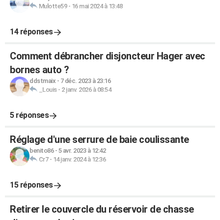
Mulotte59
-
16 mai 2024 à 13:48
14 réponses
Comment débrancher disjoncteur Hager avec
bornes auto ?
ddstmaix
-
7 déc. 2023 à 23:16
_Louis
-
2 janv. 2026 à 08:54
5 réponses
Réglage d'une serrure de baie coulissante
benito86
-
5 avr. 2023 à 12:42
Cr7
-
14 janv. 2024 à 12:36
15 réponses
Retirer le couvercle du réservoir de chasse