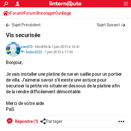
ACTUALITÉS
Forum
Forum Bricolage
Connexion
Outillage
S'inscrire
Rechercher
Société
Education
Villes
Politique
Faits Divers
Monde
+
SPORT
Sujet Précédent
Sujet Suivant
Football
Cyclisme
Forum
Coupe du monde 2026
Tennis
Rugby
CULTURE
Vis securisée
TNT
Cinéma
Musique
Programme TV
Streaming
Sorties cinéma
+
FINANCE
pas870
-
Modifié le 1 juin 2013 à 16:41
bubu2222
-
1 juin 2013 à 17:34
Impôts
Immobilier
Banque
Crédit
Retraite
Epargne
Risques naturels par ville
Assurance
AUTO
Bonjour,
Réserver un essai
Berlines
Forum auto
Essais
Citadines
SUV
+
HIGH-TECH
Je vais installer une platine de rue en saillie pour un portier
Meilleur smartphone
Ordinateurs
Guide high-tech
Mobiles
Internet
Jeux vidéo
+
BRICOLAGE
de villa. J'aimerai savoir s'il existe une astuce pour
securiser la petite vis située en dessous de la platine afin
Aménagement intérieur
Cuisine
Jardinage
+
Forum
Extérieur
Salle de bains
Rangement
WEEK-END
de la rendre difficilement démontable.
Escapades
Expositions
Week-end nature
Guides de France
Patrimoine
Musées
+
LIFESTYLE
Merci de votre aide.
PaS.
Bien-être
Mode
+
Art de vivre
Loisirs
Modes de vie
SANTE
Répondre (1)
Partager
Guide de la santé
Médicaments
+
Alimentation
Maladies
Sommeil
VOYAGE