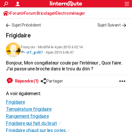
ACTUALITÉS
Forum
Forum Bricolage
Connexion
Electroménager
S'inscrire
Rechercher
Société
Education
Villes
Politique
Faits Divers
Monde
+
SPORT
Sujet Précédent
Sujet Suivant
Football
Cyclisme
Forum
Coupe du monde 2026
Tennis
Rugby
CULTURE
Frigidaire
TNT
Cinéma
Musique
Programme TV
Streaming
Sorties cinéma
+
FINANCE
François
-
Modifié le 4 juin 2013 à 02:14
stf_jpd87
-
4 juin 2013 à 06:47
Impôts
Immobilier
Banque
Crédit
Retraite
Epargne
Risques naturels par ville
Assurance
AUTO
Bonjour, Mon congélateur coule par l'intérieur , Quoi faire .
Réserver un essai
Berlines
Forum auto
Essais
Citadines
SUV
+
HIGH-TECH
J'ai passe une broche dans le trou du drin ?
Meilleur smartphone
Ordinateurs
Guide high-tech
Mobiles
Internet
Jeux vidéo
+
BRICOLAGE
Répondre (1)
Partager
Aménagement intérieur
Cuisine
Jardinage
+
Forum
Extérieur
Salle de bains
Rangement
WEEK-END
A voir également:
Escapades
Expositions
Week-end nature
Guides de France
Patrimoine
Musées
+
Frigidaire
LIFESTYLE
Température frigidaire
Bien-être
Mode
+
Art de vivre
Loisirs
Modes de vie
SANTE
Rangement frigidaire
Frigidaire qui fait du bruit
✓
Guide de la santé
Médicaments
+
Alimentation
Maladies
Sommeil
VOYAGE
Frigidaire chaud sur les cotes
✓