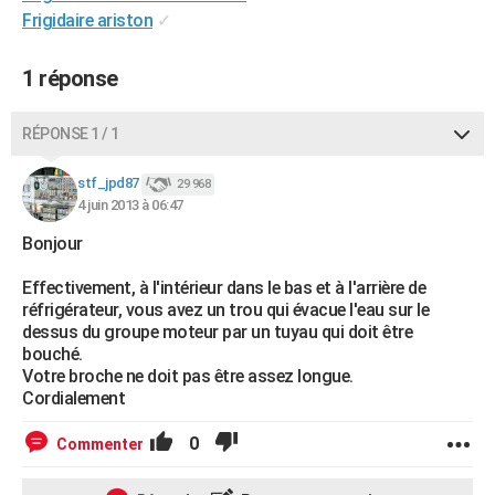
Frigidaire ariston
✓
City break
Voyage de noces
Climat
Destinations
Voyage nature
Forum
+
PHOTO
GUIDES D'ACHAT
1 réponse
BONS PLANS
RÉPONSE 1 / 1
CARTE DE VOEUX
stf_jpd87
29 968
Carte Bonne année
Carte Pâques
Carte de Noël
Carte Saint-Valentin
Carte d'anniversaire
DICTIONNAIRE
4 juin 2013 à 06:47
Bonjour
Biographies
Expressions
Dictionnaire
Citations
Proverbes
PROGRAMME TV
Effectivement, à l'intérieur dans le bas et à l'arrière de
COPAINS D'AVANT
réfrigérateur, vous avez un trou qui évacue l'eau sur le
dessus du groupe moteur par un tuyau qui doit être
Se connecter
Collèges
Universités
Service militaire
S'inscrire
Lycées
Primaires
Entreprises
Avis de recherche
AVIS DE DÉCÈS
bouché.
Votre broche ne doit pas être assez longue.
FORUM
Cordialement
Lifestyle
Sport
Television
Cinema
Bricolage
Culture
Auto
Voyage
0
Commenter