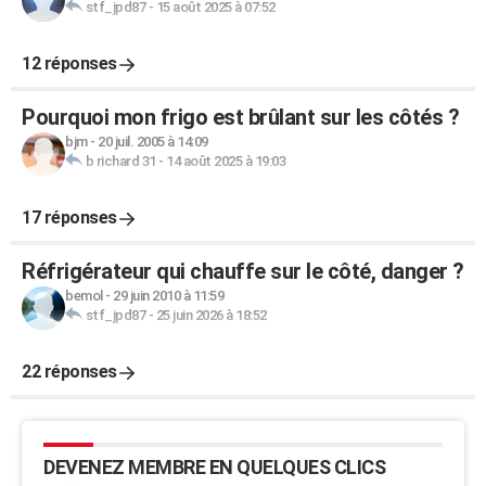
stf_jpd87
-
15 août 2025 à 07:52
12 réponses
Pourquoi mon frigo est brûlant sur les côtés ?
bjm
-
20 juil. 2005 à 14:09
b richard 31
-
14 août 2025 à 19:03
17 réponses
Réfrigérateur qui chauffe sur le côté, danger ?
bemol
-
29 juin 2010 à 11:59
stf_jpd87
-
25 juin 2026 à 18:52
22 réponses
DEVENEZ MEMBRE EN QUELQUES CLICS