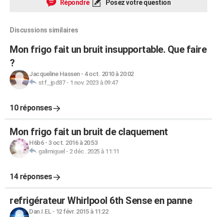
Répondre
Posez votre question
Discussions similaires
Mon frigo fait un bruit insupportable. Que faire
?
Jacqueline Hassen
-
4 oct. 2010 à 20:02
stf_jpd87
-
1 nov. 2023 à 09:47
10 réponses
Mon frigo fait un bruit de claquement
H6b6
-
3 oct. 2016 à 20:53
galimiguel
-
2 déc. 2025 à 11:11
14 réponses
refrigérateur Whirlpool 6th Sense en panne
Dan.I.EL
-
12 févr. 2015 à 11:22