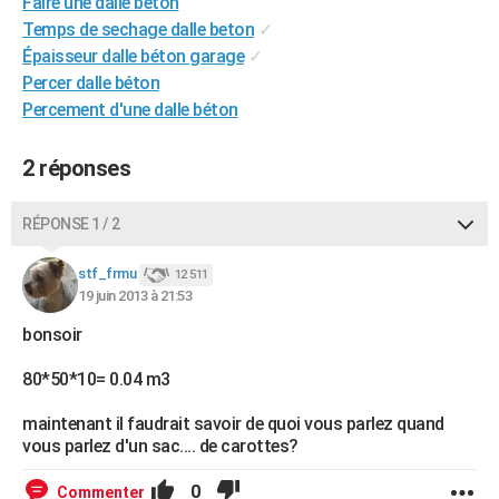
Faire une dalle beton
City break
Voyage de noces
Climat
Destinations
Voyage nature
Forum
+
PHOTO
Temps de sechage dalle beton
✓
Épaisseur dalle béton garage
✓
GUIDES D'ACHAT
Percer dalle béton
Percement d'une dalle béton
BONS PLANS
CARTE DE VOEUX
2 réponses
Carte Bonne année
Carte Pâques
Carte de Noël
Carte Saint-Valentin
Carte d'anniversaire
DICTIONNAIRE
RÉPONSE 1 / 2
Biographies
Expressions
Dictionnaire
Citations
Proverbes
PROGRAMME TV
stf_frmu
12 511
19 juin 2013 à 21:53
COPAINS D'AVANT
bonsoir
Se connecter
Collèges
Universités
Service militaire
S'inscrire
Lycées
Primaires
Entreprises
Avis de recherche
AVIS DE DÉCÈS
80*50*10= 0.04 m3
FORUM
maintenant il faudrait savoir de quoi vous parlez quand
Lifestyle
Sport
Television
Cinema
Bricolage
Culture
Auto
Voyage
vous parlez d'un sac.... de carottes?
0
Commenter