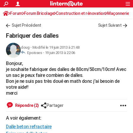
ACTUALITÉS
Forum
Forum Bricolage
Connexion
Construction et rénovation
S'inscrire
Maçonnerie
Rechercher
Société
Education
Villes
Politique
Faits Divers
Monde
+
SPORT
Sujet Précédent
Sujet Suivant
Football
Cyclisme
Forum
Coupe du monde 2026
Tennis
Rugby
CULTURE
Fabriquer des dalles
TNT
Cinéma
Musique
Programme TV
Streaming
Sorties cinéma
+
FINANCE
doug
-
Modifié le 19 juin 2013 à 21:48
Epoisses -
19 juin 2013 à 22:06
Impôts
Immobilier
Banque
Crédit
Retraite
Epargne
Risques naturels par ville
Assurance
AUTO
Bonjour,
Réserver un essai
Berlines
Forum auto
Essais
Citadines
SUV
+
HIGH-TECH
je souhaite fabriquer des dalles de 80cm/50cm/10cm! Avec
un sac je peux faire combien de dalles.
Meilleur smartphone
Ordinateurs
Guide high-tech
Mobiles
Internet
Jeux vidéo
+
BRICOLAGE
Bon je ne suis pas très doué en math donc j'ai besoin de
votre aide!!
Aménagement intérieur
Cuisine
Jardinage
+
Forum
Extérieur
Salle de bains
Rangement
WEEK-END
merci
Escapades
Expositions
Week-end nature
Guides de France
Patrimoine
Musées
+
LIFESTYLE
Répondre (2)
Partager
Bien-être
Mode
+
Art de vivre
Loisirs
Modes de vie
SANTE
A voir également:
Dalle beton refractaire
Guide de la santé
Médicaments
+
Alimentation
Maladies
Sommeil
VOYAGE