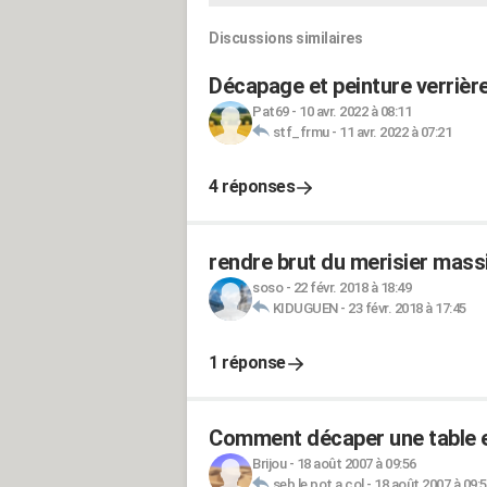
Discussions similaires
Décapage et peinture verrièr
Pat69
-
10 avr. 2022 à 08:11
stf_frmu
-
11 avr. 2022 à 07:21
4 réponses
rendre brut du merisier mass
soso
-
22 févr. 2018 à 18:49
KIDUGUEN
-
23 févr. 2018 à 17:45
1 réponse
Comment décaper une table en
Brijou
-
18 août 2007 à 09:56
seb le pot a col
-
18 août 2007 à 09: