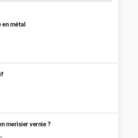
e en métal
if
 merisier vernie ?
56