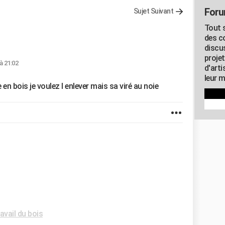
Foru
Sujet Suivant
Tout s
des c
discu
proje
 à 21:02
d'art
leur m
 en bois je voulez l enlever mais sa viré au noie
vail du bois