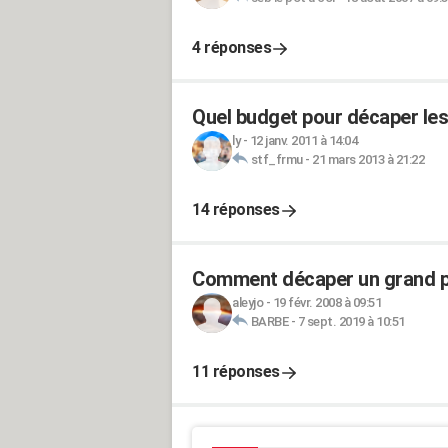
4 réponses
Quel budget pour décaper les
ly
-
12 janv. 2011 à 14:04
stf_frmu
-
21 mars 2013 à 21:22
14 réponses
Comment décaper un grand por
aleyjo
-
19 févr. 2008 à 09:51
BARBE
-
7 sept. 2019 à 10:51
11 réponses