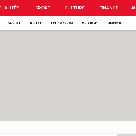
TUALITÉS
SPORT
CULTURE
FINANCE
A
SPORT
AUTO
TELEVISION
VOYAGE
CINEMA