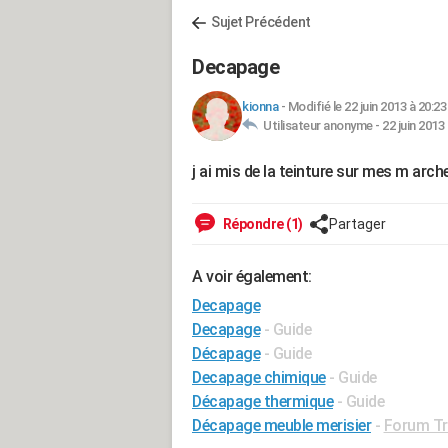
Sujet Précédent
Decapage
kionna
-
Modifié le 22 juin 2013 à 20:23
Utilisateur anonyme -
22 juin 2013
j ai mis de la teinture sur mes m arche
Répondre (1)
Partager
A voir également:
Decapage
Decapage
- Guide
Décapage
- Guide
Decapage chimique
- Guide
Décapage thermique
- Guide
Décapage meuble merisier
-
Forum Tra