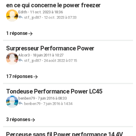
en ce qui concerne le power freezer
Edith
-
11 oct. 2023 à 18:36
stf_jpd87
-
12 oct. 2023 à 07:33
1 réponse
Surpresseur Performance Power
Alcor3
-
18 juin 2011 à 10:27
stf_jpd87
-
24 août 2022 à 07:15
17 réponses
Tondeuse Performance Power LC45
benben79
-
7 juin 2016 à 08:33
benben79
-
7 juin 2016 à 14:34
3 réponses
Perceuse sans fil Power performance 14,4V