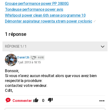
Groupe performance power PP 3800G
City break
Voyage de noces
Climat
Destinations
Voyage nature
Forum
+
PHOTO
Tondeuse performance power avis
Whirlpool power clean 6th sense programme 10
GUIDES D'ACHAT
Démonter aspirateur rowenta xtrem power cyclonic
✓
BONS PLANS
1 réponse
CARTE DE VOEUX
Carte Bonne année
Carte Pâques
Carte de Noël
Carte Saint-Valentin
Carte d'anniversaire
DICTIONNAIRE
RÉPONSE 1 / 1
Biographies
Expressions
Dictionnaire
Citations
Proverbes
PROGRAMME TV
Daniel 26
4 690
7 juil. 2013 à 18:15
COPAINS D'AVANT
Bonsoir,
Se connecter
Collèges
Universités
Service militaire
S'inscrire
Lycées
Primaires
Entreprises
Avis de recherche
Si vous n'avez aucun résultat alors que vous avez bien
AVIS DE DÉCÈS
respecté la procédure:
contactez votre vendeur.
FORUM
Cdlt,
Lifestyle
Sport
Television
Cinema
Bricolage
Culture
Auto
Voyage
0
Commenter