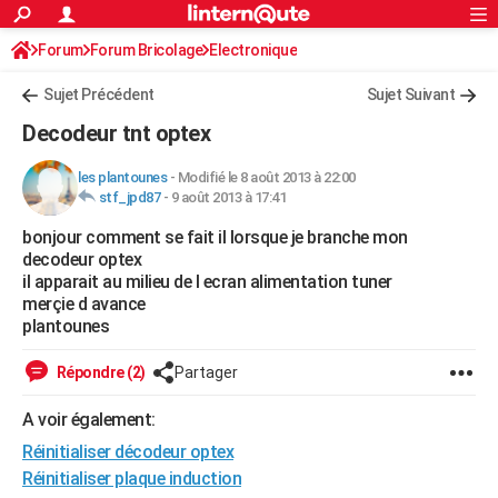
ACTUALITÉS
Forum
Forum Bricolage
Connexion
Electronique
S'inscrire
Rechercher
Société
Education
Villes
Politique
Faits Divers
Monde
+
SPORT
Sujet Précédent
Sujet Suivant
Football
Cyclisme
Forum
Coupe du monde 2026
Tennis
Rugby
CULTURE
Decodeur tnt optex
TNT
Cinéma
Musique
Programme TV
Streaming
Sorties cinéma
+
FINANCE
les plantounes
-
Modifié le 8 août 2013 à 22:00
stf_jpd87
-
9 août 2013 à 17:41
Impôts
Immobilier
Banque
Crédit
Retraite
Epargne
Risques naturels par ville
Assurance
AUTO
bonjour comment se fait il lorsque je branche mon
Réserver un essai
Berlines
Forum auto
Essais
Citadines
SUV
+
HIGH-TECH
decodeur optex
il apparait au milieu de l ecran alimentation tuner
Meilleur smartphone
Ordinateurs
Guide high-tech
Mobiles
Internet
Jeux vidéo
+
BRICOLAGE
merçie d avance
plantounes
Aménagement intérieur
Cuisine
Jardinage
+
Forum
Extérieur
Salle de bains
Rangement
WEEK-END
Répondre (2)
Partager
Escapades
Expositions
Week-end nature
Guides de France
Patrimoine
Musées
+
LIFESTYLE
A voir également:
Bien-être
Mode
+
Art de vivre
Loisirs
Modes de vie
SANTE
Réinitialiser décodeur optex
Guide de la santé
Médicaments
+
Alimentation
Maladies
Sommeil
Réinitialiser plaque induction
VOYAGE