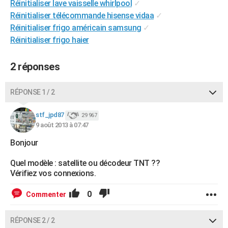
Réinitialiser lave vaisselle whirlpool
✓
City break
Voyage de noces
Climat
Destinations
Voyage nature
Forum
+
PHOTO
Réinitialiser télécommande hisense vidaa
✓
Réinitialiser frigo américain samsung
✓
GUIDES D'ACHAT
Réinitialiser frigo haier
BONS PLANS
2 réponses
CARTE DE VOEUX
Carte Bonne année
Carte Pâques
Carte de Noël
Carte Saint-Valentin
Carte d'anniversaire
RÉPONSE 1 / 2
DICTIONNAIRE
Biographies
Expressions
Dictionnaire
Citations
Proverbes
stf_jpd87
PROGRAMME TV
29 967
9 août 2013 à 07:47
COPAINS D'AVANT
Bonjour
Se connecter
Collèges
Universités
Service militaire
S'inscrire
Lycées
Primaires
Entreprises
Avis de recherche
AVIS DE DÉCÈS
Quel modèle : satellite ou décodeur TNT ??
Vérifiez vos connexions.
FORUM
0
Commenter
Lifestyle
Sport
Television
Cinema
Bricolage
Culture
Auto
Voyage
RÉPONSE 2 / 2