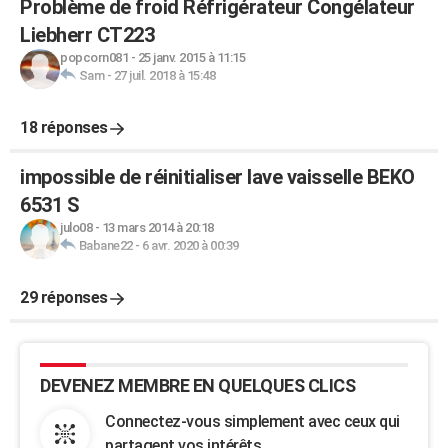
Problème de froid Réfrigérateur Congélateur
Liebherr CT223
popcorn081
-
25 janv. 2015 à 11:15
Sam
-
27 juil. 2018 à 15:48
18 réponses
impossible de réinitialiser lave vaisselle BEKO
6531 S
julo08
-
13 mars 2014 à 20:18
Babane22
-
6 avr. 2020 à 00:39
29 réponses
DEVENEZ MEMBRE EN QUELQUES CLICS
Connectez-vous simplement avec ceux qui
partagent vos intérêts