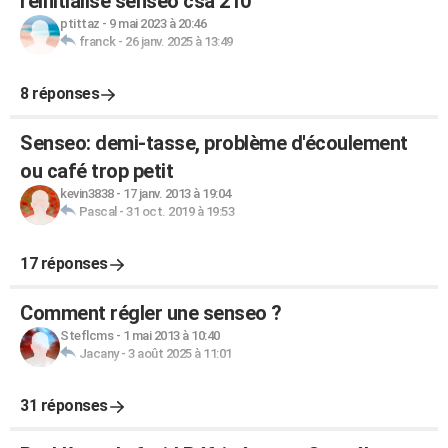
reinitialise senseo csa 210
ptittaz
-
9 mai 2023 à 20:46
franck
-
26 janv. 2025 à 13:49
8 réponses
Senseo: demi-tasse, problème d'écoulement
ou café trop petit
kevin3838
-
17 janv. 2013 à 19:04
Pascal
-
31 oct. 2019 à 19:53
17 réponses
Comment régler une senseo ?
Steflcms
-
1 mai 2013 à 10:40
Jacany
-
3 août 2025 à 11:01
31 réponses