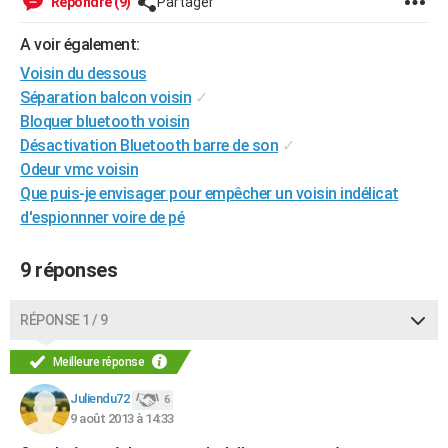
Répondre (9)
Partager
A voir également:
Voisin du dessous
Séparation balcon voisin
✓
Bloquer bluetooth voisin
Désactivation Bluetooth barre de son
✓
Odeur vmc voisin
Que puis-je envisager pour empêcher un voisin indélicat
d'espionnner voire de pé
9 réponses
RÉPONSE 1 / 9
Meilleure réponse
Juliendu72
6
9 août 2013 à 14:33