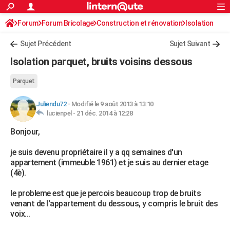
ACTUALITÉS
Forum
Forum Bricolage
Connexion
Construction et rénovation
S'inscrire
Isolation
Rechercher
Société
Education
Villes
Politique
Faits Divers
Monde
+
SPORT
Sujet Précédent
Sujet Suivant
Football
Cyclisme
Forum
Coupe du monde 2026
Tennis
Rugby
CULTURE
Isolation parquet, bruits voisins dessous
TNT
Cinéma
Musique
Programme TV
Streaming
Sorties cinéma
+
FINANCE
Parquet
Impôts
Immobilier
Banque
Crédit
Retraite
Epargne
Risques naturels par ville
Assurance
AUTO
Juliendu72
-
Modifié le 9 août 2013 à 13:10
lucienpel -
21 déc. 2014 à 12:28
Réserver un essai
Berlines
Forum auto
Essais
Citadines
SUV
+
HIGH-TECH
Bonjour,
Meilleur smartphone
Ordinateurs
Guide high-tech
Mobiles
Internet
Jeux vidéo
+
BRICOLAGE
je suis devenu propriétaire il y a qq semaines d'un
Aménagement intérieur
Cuisine
Jardinage
+
Forum
Extérieur
Salle de bains
Rangement
WEEK-END
appartement (immeuble 1961) et je suis au dernier etage
(4è).
Escapades
Expositions
Week-end nature
Guides de France
Patrimoine
Musées
+
LIFESTYLE
le probleme est que je percois beaucoup trop de bruits
Bien-être
Mode
+
Art de vivre
Loisirs
Modes de vie
SANTE
venant de l'appartement du dessous, y compris le bruit des
voix...
Guide de la santé
Médicaments
+
Alimentation
Maladies
Sommeil
VOYAGE