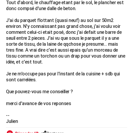
Tout d'abord, le chauffage etant par le sol, le plancher est
City break
Voyage de noces
Climat
Destinations
Voyage nature
Forum
+
PHOTO
donc compsé d'une dalle de beton.
GUIDES D'ACHAT
J'ai du parquet flottant (quasi neuf) au sol sur 50m2
environ. N'y connaissant pas grand chose, j'ai voulu voir
BONS PLANS
comment celui-ci etait posé, donc j'ai defait une barre de
seuil entre 2 pieces. J'ai vu que sous le parquet il y a une
CARTE DE VOEUX
sorte de tissu, de la laine de qqchose je presume... mais
tres fine. A vrai dire c'est aussi epais qu'un morceau de
Carte Bonne année
Carte Pâques
Carte de Noël
Carte Saint-Valentin
Carte d'anniversaire
DICTIONNAIRE
tissu comme un torchon ou un drap pour vous donner une
idée, et c'est tout.
Biographies
Expressions
Dictionnaire
Citations
Proverbes
PROGRAMME TV
Je ne m'occupe pas pour l'instant de la cuisine + sdb qui
COPAINS D'AVANT
sont carrelées.
Se connecter
Collèges
Universités
Service militaire
S'inscrire
Lycées
Primaires
Entreprises
Avis de recherche
Que pouvez-vous me conseiller ?
AVIS DE DÉCÈS
merci d'avance de vos reponses
FORUM
Lifestyle
Sport
Television
Cinema
Bricolage
Culture
Auto
Voyage
--
Julien