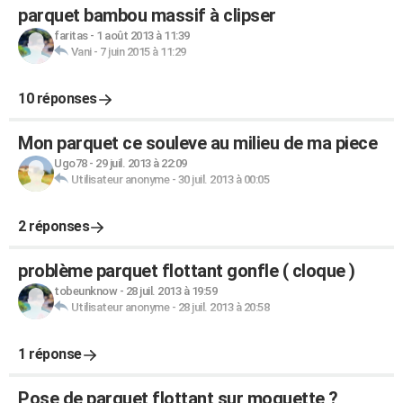
parquet bambou massif à clipser
faritas
-
1 août 2013 à 11:39
Vani
-
7 juin 2015 à 11:29
10 réponses
Mon parquet ce souleve au milieu de ma piece
Ugo78
-
29 juil. 2013 à 22:09
Utilisateur anonyme
-
30 juil. 2013 à 00:05
2 réponses
problème parquet flottant gonfle ( cloque )
tobeunknow
-
28 juil. 2013 à 19:59
Utilisateur anonyme
-
28 juil. 2013 à 20:58
1 réponse
Pose de parquet flottant sur moquette ?