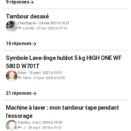
9 réponses
Tambour desaxé
Chachapso
-
24 mai 2021 à 10:27
Lolo86
-
23 avr. 2026 à 07:16
16 réponses
Symbole Lave-linge hublot 5 kg HIGH ONE WF
580 D W701T
Rose
-
13 sept. 2021 à 13:01
Mimi
-
21 janv. 2026 à 03:50
21 réponses
Machine à laver : mon tambour tape pendant
l'essorage
framby
-
3 oct. 2010 à 13:30
J
-
29 sept. 2018 à 19:15