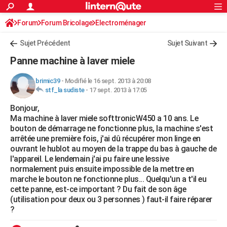
ACTUALITÉS
Forum
Forum Bricolage
Connexion
Electroménager
S'inscrire
Rechercher
Société
Education
Villes
Politique
Faits Divers
Monde
+
SPORT
Sujet Précédent
Sujet Suivant
Football
Cyclisme
Forum
Coupe du monde 2026
Tennis
Rugby
CULTURE
Panne machine à laver miele
TNT
Cinéma
Musique
Programme TV
Streaming
Sorties cinéma
+
FINANCE
brimic39
-
Modifié le 16 sept. 2013 à 20:08
stf_la sudiste
-
17 sept. 2013 à 17:05
Impôts
Immobilier
Banque
Crédit
Retraite
Epargne
Risques naturels par ville
Assurance
AUTO
Bonjour,
Réserver un essai
Berlines
Forum auto
Essais
Citadines
SUV
+
HIGH-TECH
Ma machine à laver miele softtronicW450 a 10 ans. Le
bouton de démarrage ne fonctionne plus, la machine s'est
Meilleur smartphone
Ordinateurs
Guide high-tech
Mobiles
Internet
Jeux vidéo
+
BRICOLAGE
arrêtée une première fois, j'ai dû récupérer mon linge en
ouvrant le hublot au moyen de la trappe du bas à gauche de
Aménagement intérieur
Cuisine
Jardinage
+
Forum
Extérieur
Salle de bains
Rangement
WEEK-END
l'appareil. Le lendemain j'ai pu faire une lessive
normalement puis ensuite impossible de la mettre en
Escapades
Expositions
Week-end nature
Guides de France
Patrimoine
Musées
+
LIFESTYLE
marche le bouton ne fonctionne plus... Quelqu'un a t'il eu
cette panne, est-ce important ? Du fait de son âge
Bien-être
Mode
+
Art de vivre
Loisirs
Modes de vie
SANTE
(utilisation pour deux ou 3 personnes ) faut-il faire réparer
?
Guide de la santé
Médicaments
+
Alimentation
Maladies
Sommeil
VOYAGE