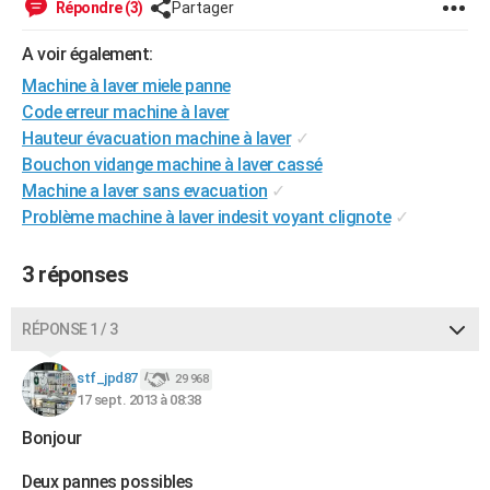
Répondre (3)
Partager
City break
Voyage de noces
Climat
Destinations
Voyage nature
Forum
+
PHOTO
A voir également:
GUIDES D'ACHAT
Machine à laver miele panne
Code erreur machine à laver
BONS PLANS
Hauteur évacuation machine à laver
✓
CARTE DE VOEUX
Bouchon vidange machine à laver cassé
Machine a laver sans evacuation
✓
Carte Bonne année
Carte Pâques
Carte de Noël
Carte Saint-Valentin
Carte d'anniversaire
DICTIONNAIRE
Problème machine à laver indesit voyant clignote
✓
Biographies
Expressions
Dictionnaire
Citations
Proverbes
PROGRAMME TV
3 réponses
COPAINS D'AVANT
RÉPONSE 1 / 3
Se connecter
Collèges
Universités
Service militaire
S'inscrire
Lycées
Primaires
Entreprises
Avis de recherche
AVIS DE DÉCÈS
stf_jpd87
29 968
FORUM
17 sept. 2013 à 08:38
Lifestyle
Sport
Television
Cinema
Bricolage
Culture
Auto
Voyage
Bonjour
Deux pannes possibles