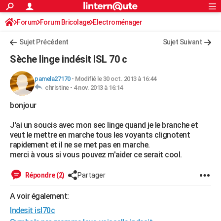
ACTUALITÉS
Forum
Forum Bricolage
Connexion
Electroménager
S'inscrire
Rechercher
Société
Education
Villes
Politique
Faits Divers
Monde
+
SPORT
Sujet Précédent
Sujet Suivant
Football
Cyclisme
Forum
Coupe du monde 2026
Tennis
Rugby
CULTURE
Sèche linge indésit ISL 70 c
TNT
Cinéma
Musique
Programme TV
Streaming
Sorties cinéma
+
FINANCE
pamela27170
-
Modifié le 30 oct. 2013 à 16:44
christine -
4 nov. 2013 à 16:14
Impôts
Immobilier
Banque
Crédit
Retraite
Epargne
Risques naturels par ville
Assurance
AUTO
bonjour
Réserver un essai
Berlines
Forum auto
Essais
Citadines
SUV
+
HIGH-TECH
J'ai un soucis avec mon sec linge quand je le branche et
Meilleur smartphone
Ordinateurs
Guide high-tech
Mobiles
Internet
Jeux vidéo
+
BRICOLAGE
veut le mettre en marche tous les voyants clignotent
rapidement et il ne se met pas en marche.
Aménagement intérieur
Cuisine
Jardinage
+
Forum
Extérieur
Salle de bains
Rangement
WEEK-END
merci à vous si vous pouvez m'aider ce serait cool.
Escapades
Expositions
Week-end nature
Guides de France
Patrimoine
Musées
+
LIFESTYLE
Répondre (2)
Partager
Bien-être
Mode
+
Art de vivre
Loisirs
Modes de vie
SANTE
A voir également:
Indesit isl70c
Guide de la santé
Médicaments
+
Alimentation
Maladies
Sommeil
VOYAGE