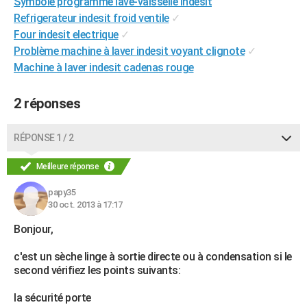
Symbole programme lave-vaisselle indesit
City break
Voyage de noces
Climat
Destinations
Voyage nature
Forum
+
PHOTO
Refrigerateur indesit froid ventile
✓
Four indesit electrique
✓
GUIDES D'ACHAT
Problème machine à laver indesit voyant clignote
✓
Machine à laver indesit cadenas rouge
BONS PLANS
CARTE DE VOEUX
2 réponses
Carte Bonne année
Carte Pâques
Carte de Noël
Carte Saint-Valentin
Carte d'anniversaire
DICTIONNAIRE
RÉPONSE 1 / 2
Biographies
Expressions
Dictionnaire
Citations
Proverbes
PROGRAMME TV
Meilleure réponse
COPAINS D'AVANT
papy35
30 oct. 2013 à 17:17
Se connecter
Collèges
Universités
Service militaire
S'inscrire
Lycées
Primaires
Entreprises
Avis de recherche
AVIS DE DÉCÈS
Bonjour,
FORUM
c'est un sèche linge à sortie directe ou à condensation si le
Lifestyle
Sport
Television
Cinema
Bricolage
Culture
Auto
Voyage
second vérifiez les points suivants:
la sécurité porte