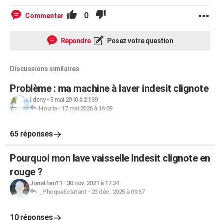
0
Commenter
Répondre
Posez votre question
Discussions similaires
Problème : ma machine à laver indesit clignote
l.deny
-
5 mai 2010 à 21:39
Houria
-
17 mai 2026 à 16:09
65 réponses
Pourquoi mon lave vaisselle Indesit clignote en
rouge ?
Jonathan11
-
30 nov. 2021 à 17:34
_PhoqueEclatant
-
23 déc. 2025 à 09:57
10 réponses