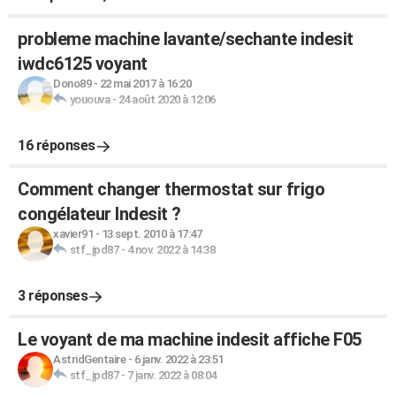
probleme machine lavante/sechante indesit
iwdc6125 voyant
Dono89
-
22 mai 2017 à 16:20
yououva
-
24 août 2020 à 12:06
16 réponses
Comment changer thermostat sur frigo
congélateur Indesit ?
xavier91
-
13 sept. 2010 à 17:47
stf_jpd87
-
4 nov. 2022 à 14:38
3 réponses
Le voyant de ma machine indesit affiche F05
AstridGentaire
-
6 janv. 2022 à 23:51
stf_jpd87
-
7 janv. 2022 à 08:04