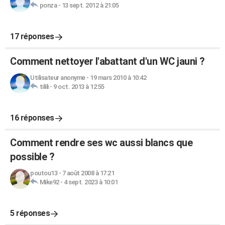
ponza
-
13 sept. 2012 à 21:05
17 réponses
Comment nettoyer l'abattant d'un WC jauni ?
Utilisateur anonyme
-
19 mars 2010 à 10:42
tilili
-
9 oct. 2013 à 12:55
16 réponses
Comment rendre ses wc aussi blancs que
possible ?
poutou13
-
7 août 2008 à 17:21
Mike92
-
4 sept. 2023 à 10:01
5 réponses