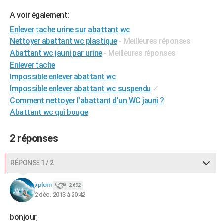
City break
Voyage de noces
Climat
Destinations
Voyage nature
Forum
+
PHOTO
A voir également:
Enlever tache urine sur abattant wc
GUIDES D'ACHAT
Nettoyer abattant wc plastique
- Meilleures réponses
BONS PLANS
Abattant wc jauni par urine
- Meilleures réponses
Enlever tache
CARTE DE VOEUX
Impossible enlever abattant wc
Impossible enlever abattant wc suspendu
✓
Carte Bonne année
Carte Pâques
Carte de Noël
Carte Saint-Valentin
Carte d'anniversaire
DICTIONNAIRE
Comment nettoyer l'abattant d'un WC jauni ?
Biographies
Expressions
Dictionnaire
Citations
Proverbes
Abattant wc qui bouge
PROGRAMME TV
COPAINS D'AVANT
2 réponses
Se connecter
Collèges
Universités
Service militaire
S'inscrire
Lycées
Primaires
Entreprises
Avis de recherche
AVIS DE DÉCÈS
RÉPONSE 1 / 2
FORUM
xplom
2 692
Lifestyle
Sport
Television
Cinema
Bricolage
Culture
Auto
Voyage
2 déc. 2013 à 20:42
bonjour,