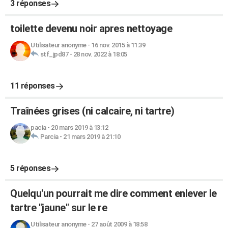
3 réponses
toilette devenu noir apres nettoyage
Utilisateur anonyme
-
16 nov. 2015 à 11:39
stf_jpd87
-
28 nov. 2022 à 18:05
11 réponses
Traînées grises (ni calcaire, ni tartre)
pacia
-
20 mars 2019 à 13:12
Parcia
-
21 mars 2019 à 21:10
5 réponses
Quelqu'un pourrait me dire comment enlever le
tartre "jaune" sur le re
Utilisateur anonyme
-
27 août 2009 à 18:58