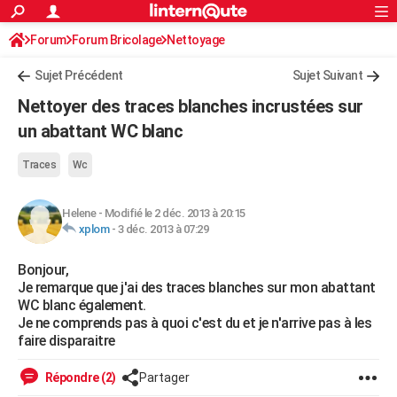
ACTUALITÉS
Forum
Forum Bricolage
Connexion
Nettoyage
S'inscrire
Rechercher
Société
Education
Villes
Politique
Faits Divers
Monde
+
SPORT
Sujet Précédent
Sujet Suivant
Football
Cyclisme
Forum
Coupe du monde 2026
Tennis
Rugby
CULTURE
Nettoyer des traces blanches incrustées sur
TNT
Cinéma
Musique
Programme TV
Streaming
Sorties cinéma
+
un abattant WC blanc
FINANCE
Impôts
Immobilier
Banque
Crédit
Retraite
Epargne
Risques naturels par ville
Assurance
AUTO
Traces
Wc
Réserver un essai
Berlines
Forum auto
Essais
Citadines
SUV
+
HIGH-TECH
Helene
-
Modifié le 2 déc. 2013 à 20:15
xplom
-
3 déc. 2013 à 07:29
Meilleur smartphone
Ordinateurs
Guide high-tech
Mobiles
Internet
Jeux vidéo
+
BRICOLAGE
Bonjour,
Aménagement intérieur
Cuisine
Jardinage
+
Forum
Extérieur
Salle de bains
Rangement
WEEK-END
Je remarque que j'ai des traces blanches sur mon abattant
WC blanc également.
Escapades
Expositions
Week-end nature
Guides de France
Patrimoine
Musées
+
LIFESTYLE
Je ne comprends pas à quoi c'est du et je n'arrive pas à les
faire disparaitre
Bien-être
Mode
+
Art de vivre
Loisirs
Modes de vie
SANTE
Répondre (2)
Partager
Guide de la santé
Médicaments
+
Alimentation
Maladies
Sommeil
VOYAGE