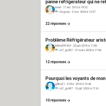
panne refrigerateur qui ne ref
lovel
-
17 avr. 2013 à 19:32
Gogone
-
5 nov. 2024 à 12:57
22 réponses
Problème Réfrigérateur arist
Mimid59150
-
22 juin 2015 à 11:06
stf_jpd87
-
21 mars 2020 à 17:06
12 réponses
Pourquoi les voyants de mon 
gilles21
-
5 févr. 2010 à 15:46
stf_jpd87
-
13 juil. 2026 à 17:41
10 réponses