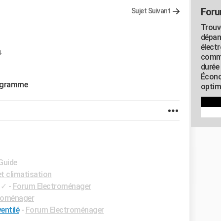
Foru
Sujet Suivant
Trouv
dépan
élect
4
commu
durée
Écono
rogramme
optimi
 Guide
t climatisation
✓
-
Forum Electroménager
roménager
entilé
-
Forum Electroménager