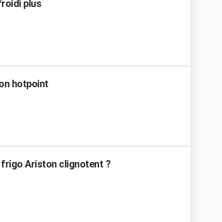
roidi plus
on hotpoint
frigo Ariston clignotent ?