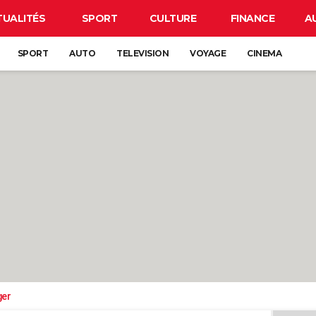
TUALITÉS
SPORT
CULTURE
FINANCE
A
SPORT
AUTO
TELEVISION
VOYAGE
CINEMA
ger