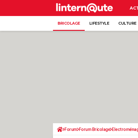
AC
BRICOLAGE
LIFESTYLE
CULTURE
Forum
Forum Bricolage
Electroména