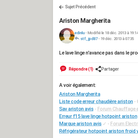
Sujet Précédent
Ariston Margherita
edinlu
-
Modifié le 18 déc. 2013 à 19:1
stf_jpd87
-
19 déc. 2013 à 07:35
Le lave linge n'avance pas dans le p
Répondre (1)
Partager
A voir également:
Ariston Margherita
Liste code erreur chaudière ariston
-
Sav ariston avis
-
Forum Chauffage e
Erreur f15 lave linge hotpoint ariston
Marque ariston avis
✓
-
Forum Elect
Réfrigérateur hotpoint ariston froid v