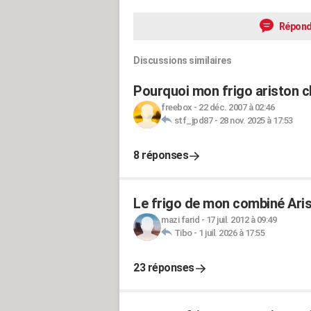
Répond
Discussions similaires
Pourquoi mon frigo ariston c
freebox
-
22 déc. 2007 à 02:46
stf_jpd87
-
28 nov. 2025 à 17:53
8 réponses
Le frigo de mon combiné Arist
mazi farid
-
17 juil. 2012 à 09:49
Tibo
-
1 juil. 2026 à 17:55
23 réponses