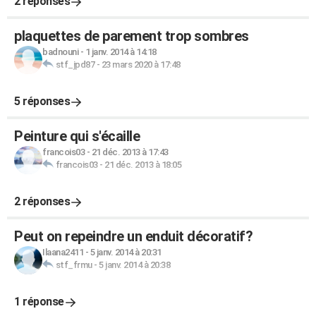
2 réponses
plaquettes de parement trop sombres
badnouni
-
1 janv. 2014 à 14:18
stf_jpd87
-
23 mars 2020 à 17:48
5 réponses
Peinture qui s'écaille
francois03
-
21 déc. 2013 à 17:43
francois03
-
21 déc. 2013 à 18:05
2 réponses
Peut on repeindre un enduit décoratif?
Ilaana2411
-
5 janv. 2014 à 20:31
stf_frmu
-
5 janv. 2014 à 20:38
1 réponse