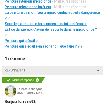
Peinture intérieur micro onde
- Meilleures réponses
City break
Voyage de noces
Climat
Destinations
Voyage nature
Forum
+
PHOTO
Peinture micro onde intérieur
- Meilleures réponses
La peinture de mon four à micro-ondes est-elle dangereuse
GUIDES D'ACHAT
?
✓
Sous le plateau du micro-ondes la peinture s'ecaille
BONS PLANS
Est ce dangereux d'avoir de la rouille dans le micro onde ?
CARTE DE VOEUX
✓
Peinture qui s'écaille
Carte Bonne année
Carte Pâques
Carte de Noël
Carte Saint-Valentin
Carte d'anniversaire
DICTIONNAIRE
Peinture qui s'écaille en séchant ... que faire ? ? ?
Biographies
Expressions
Dictionnaire
Citations
Proverbes
PROGRAMME TV
1 réponse
COPAINS D'AVANT
RÉPONSE 1 / 1
Se connecter
Collèges
Universités
Service militaire
S'inscrire
Lycées
Primaires
Entreprises
Avis de recherche
AVIS DE DÉCÈS
Meilleure réponse
FORUM
Utilisateur anonyme
Lifestyle
Sport
Television
Cinema
Bricolage
Culture
Auto
Voyage
28 déc. 2013 à 14:14
Bonjour l
orraine93
.