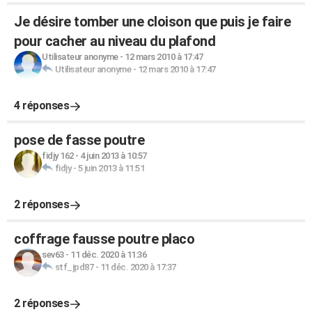
Je désire tomber une cloison que puis je faire
pour cacher au niveau du plafond
Utilisateur anonyme
-
12 mars 2010 à 17:47
Utilisateur anonyme
-
12 mars 2010 à 17:47
4 réponses
pose de fasse poutre
fidjy 162
-
4 juin 2013 à 10:57
fidjy
-
5 juin 2013 à 11:51
2 réponses
coffrage fausse poutre placo
sev63
-
11 déc. 2020 à 11:36
stf_jpd87
-
11 déc. 2020 à 17:37
2 réponses