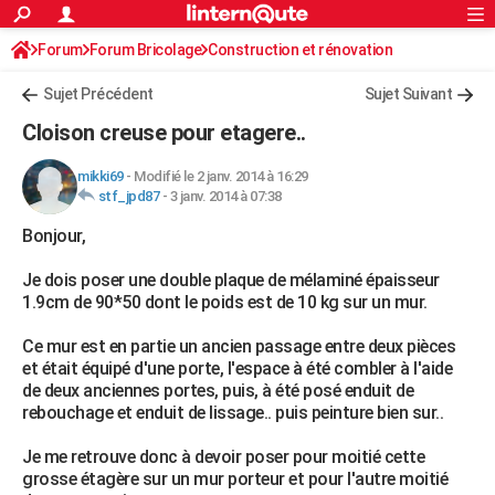
ACTUALITÉS
Forum
Forum Bricolage
Connexion
Construction et rénovation
S'inscrire
Rechercher
Société
Education
Villes
Politique
Faits Divers
Monde
+
SPORT
Peinture, Vernis, Tapissserie
Sujet Précédent
Sujet Suivant
Football
Cyclisme
Forum
Coupe du monde 2026
Tennis
Rugby
CULTURE
Cloison creuse pour etagere..
TNT
Cinéma
Musique
Programme TV
Streaming
Sorties cinéma
+
FINANCE
mikki69
-
Modifié le 2 janv. 2014 à 16:29
stf_jpd87
-
3 janv. 2014 à 07:38
Impôts
Immobilier
Banque
Crédit
Retraite
Epargne
Risques naturels par ville
Assurance
AUTO
Bonjour,
Réserver un essai
Berlines
Forum auto
Essais
Citadines
SUV
+
HIGH-TECH
Je dois poser une double plaque de mélaminé épaisseur
Meilleur smartphone
Ordinateurs
Guide high-tech
Mobiles
Internet
Jeux vidéo
+
BRICOLAGE
1.9cm de 90*50 dont le poids est de 10 kg sur un mur.
Aménagement intérieur
Cuisine
Jardinage
+
Forum
Extérieur
Salle de bains
Rangement
WEEK-END
Ce mur est en partie un ancien passage entre deux pièces
et était équipé d'une porte, l'espace à été combler à l'aide
Escapades
Expositions
Week-end nature
Guides de France
Patrimoine
Musées
+
LIFESTYLE
de deux anciennes portes, puis, à été posé enduit de
rebouchage et enduit de lissage.. puis peinture bien sur..
Bien-être
Mode
+
Art de vivre
Loisirs
Modes de vie
SANTE
Je me retrouve donc à devoir poser pour moitié cette
Guide de la santé
Médicaments
+
Alimentation
Maladies
Sommeil
VOYAGE
grosse étagère sur un mur porteur et pour l'autre moitié