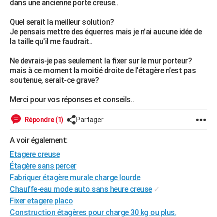
dans une ancienne porte creuse..
City break
Voyage de noces
Climat
Destinations
Voyage nature
Forum
+
PHOTO
Quel serait la meilleur solution?
Je pensais mettre des équerres mais je n'ai aucune idée de
GUIDES D'ACHAT
la taille qu'il me faudrait..
BONS PLANS
Ne devrais-je pas seulement la fixer sur le mur porteur?
mais à ce moment la moitié droite de l'étagère n'est pas
CARTE DE VOEUX
soutenue, serait-ce grave?
Carte Bonne année
Carte Pâques
Carte de Noël
Carte Saint-Valentin
Carte d'anniversaire
DICTIONNAIRE
Merci pour vos réponses et conseils..
Biographies
Expressions
Dictionnaire
Citations
Proverbes
PROGRAMME TV
Répondre (1)
Partager
COPAINS D'AVANT
A voir également:
Se connecter
Collèges
Universités
Service militaire
S'inscrire
Lycées
Primaires
Entreprises
Avis de recherche
AVIS DE DÉCÈS
Etagere creuse
Étagère sans percer
FORUM
Fabriquer étagère murale charge lourde
Lifestyle
Sport
Television
Cinema
Bricolage
Culture
Auto
Voyage
Chauffe-eau mode auto sans heure creuse
✓
Fixer etagere placo
Construction étagères pour charge 30 kg ou plus.