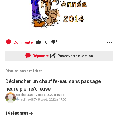
0
Commenter
Répondre
Posez votre question
Discussions similaires
Déclencher un chauffe-eau sans passage
heure pleine/creuse
nicolas2603
-
7 sept. 2022 à 15:41
stf_jpd87
-
9 sept. 2022 à 17:00
14 réponses