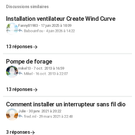
Discussions similaires
Installation ventilateur Create Wind Curve
FannyB1983
-
17 juin 2025 à 18:09
Babouinfou
-
4 juin 2026 à 14:22
13 réponses
Pompe de forage
mikel13
-
7 oct. 2013 à 16:59
Mikel
-
16 oct. 2013 à 22:07
13 réponses
Comment installer un interrupteur sans fil dio
Julie
-
30 janv. 2021 à 20:22
fred.ml
-
29 mars 2021 à 22:48
3 réponses