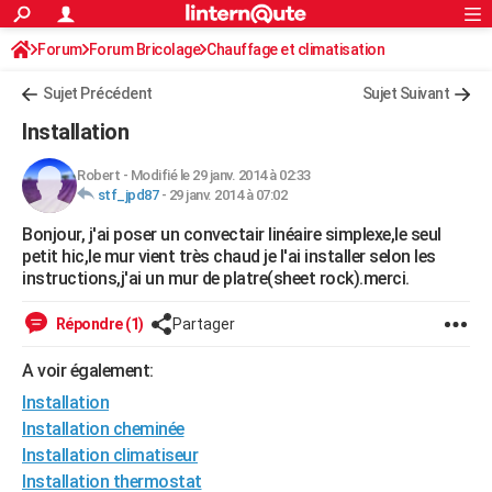
ACTUALITÉS
Forum
Forum Bricolage
Connexion
Chauffage et climatisation
S'inscrire
Rechercher
Société
Education
Villes
Politique
Faits Divers
Monde
+
SPORT
Sujet Précédent
Sujet Suivant
Football
Cyclisme
Forum
Coupe du monde 2026
Tennis
Rugby
CULTURE
Installation
TNT
Cinéma
Musique
Programme TV
Streaming
Sorties cinéma
+
FINANCE
Robert
-
Modifié le 29 janv. 2014 à 02:33
stf_jpd87
-
29 janv. 2014 à 07:02
Impôts
Immobilier
Banque
Crédit
Retraite
Epargne
Risques naturels par ville
Assurance
AUTO
Bonjour, j'ai poser un convectair linéaire simplexe,le seul
Réserver un essai
Berlines
Forum auto
Essais
Citadines
SUV
+
HIGH-TECH
petit hic,le mur vient très chaud je l'ai installer selon les
instructions,j'ai un mur de platre(sheet rock).merci.
Meilleur smartphone
Ordinateurs
Guide high-tech
Mobiles
Internet
Jeux vidéo
+
BRICOLAGE
Répondre (1)
Partager
Aménagement intérieur
Cuisine
Jardinage
+
Forum
Extérieur
Salle de bains
Rangement
WEEK-END
A voir également:
Escapades
Expositions
Week-end nature
Guides de France
Patrimoine
Musées
+
LIFESTYLE
Installation
Bien-être
Mode
+
Art de vivre
Loisirs
Modes de vie
Installation cheminée
SANTE
Installation climatiseur
Guide de la santé
Médicaments
+
Alimentation
Maladies
Sommeil
VOYAGE
Installation thermostat