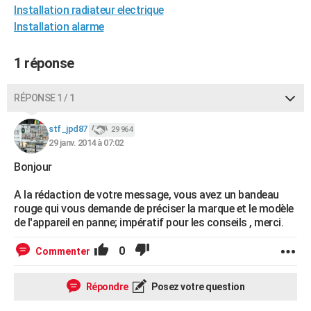
Installation radiateur electrique
City break
Voyage de noces
Climat
Destinations
Voyage nature
Forum
+
PHOTO
Installation alarme
GUIDES D'ACHAT
1 réponse
BONS PLANS
RÉPONSE 1 / 1
CARTE DE VOEUX
Carte Bonne année
Carte Pâques
Carte de Noël
Carte Saint-Valentin
Carte d'anniversaire
DICTIONNAIRE
stf_jpd87
29 964
29 janv. 2014 à 07:02
Biographies
Expressions
Dictionnaire
Citations
Proverbes
PROGRAMME TV
Bonjour
COPAINS D'AVANT
A la rédaction de votre message, vous avez un bandeau
rouge qui vous demande de préciser la marque et le modèle
Se connecter
Collèges
Universités
Service militaire
S'inscrire
Lycées
Primaires
Entreprises
Avis de recherche
AVIS DE DÉCÈS
de l'appareil en panne; impératif pour les conseils , merci.
FORUM
0
Commenter
Lifestyle
Sport
Television
Cinema
Bricolage
Culture
Auto
Voyage
Répondre
Posez votre question