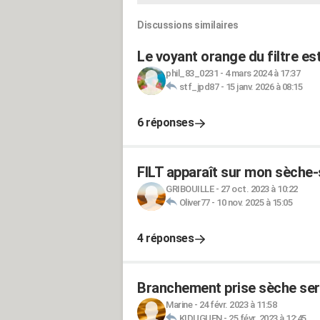
Discussions similaires
Le voyant orange du filtre es
phil_83_0231
-
4 mars 2024 à 17:37
stf_jpd87
-
15 janv. 2026 à 08:15
6 réponses
FILT apparaît sur mon sèch
GRIBOUILLE
-
27 oct. 2023 à 10:22
Oliver77
-
10 nov. 2025 à 15:05
4 réponses
Branchement prise sèche ser
Marine
-
24 févr. 2023 à 11:58
KIDUGUEN
-
25 févr. 2023 à 12:45