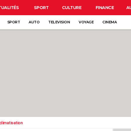
TUALITÉS
SPORT
CULTURE
FINANCE
A
SPORT
AUTO
TELEVISION
VOYAGE
CINEMA
climatisation