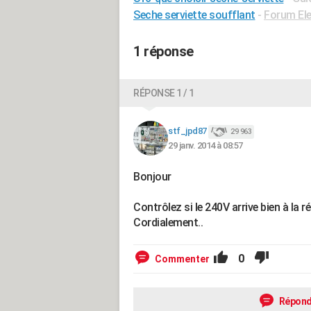
Seche serviette soufflant
-
Forum Ele
1 réponse
RÉPONSE 1 / 1
stf_jpd87
29 963
29 janv. 2014 à 08:57
Bonjour
Contrôlez si le 240V arrive bien à la
Cordialement..
0
Commenter
Répond