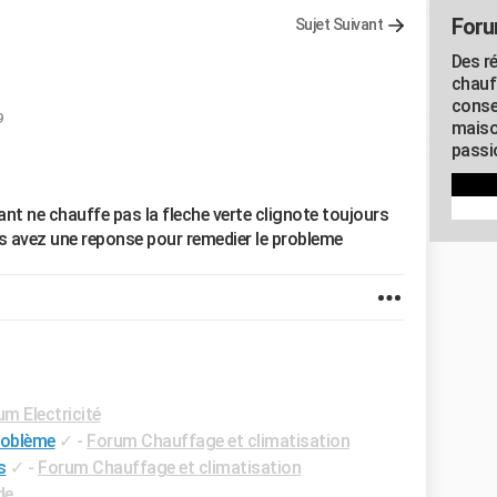
Foru
Sujet Suivant
Des r
chauf
conse
9
maiso
passio
nt ne chauffe pas la fleche verte clignote toujours
us avez une reponse pour remedier le probleme
m Electricité
roblème
✓
-
Forum Chauffage et climatisation
s
✓
-
Forum Chauffage et climatisation
de