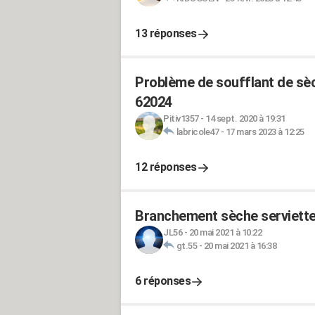
13 réponses
Problème de soufflant de sè
62024
Pitiv1357
-
14 sept. 2020 à 19:31
labricole47
-
17 mars 2023 à 12:25
12 réponses
Branchement sèche serviett
JL56
-
20 mai 2021 à 10:22
gt.55
-
20 mai 2021 à 16:38
6 réponses