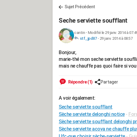
Sujet Précédent
Seche serviette soufflant
cantin
-
Modifié le 29 janv. 2014 à 07:4
stf_jpd87
-
29 janv. 2014 à 08:57
Bonjour,
marie-thé mon seche serviette souflla
mais ne chauffe pas quoi faire si vo
Répondre (1)
Partager
A voir également:
Seche serviette soufflant
Sèche serviette delonghi notice
-
Foru
Sèche serviette soufflant delonghi p
Sèche serviette acova ne chauffe plu
Ufc-que choisir sèche-serviette
- Gui