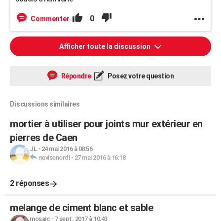
0
Commenter
Afficher toute la discussion
Répondre
Posez votre question
Discussions similaires
mortier à utiliser pour joints mur extérieur en
pierres de Caen
JL
-
24 mai 2016 à 08:56
nevisenordi
-
27 mai 2016 à 16:18
2 réponses
melange de ciment blanc et sable
mosaic
-
7 sept. 2017 à 10:43