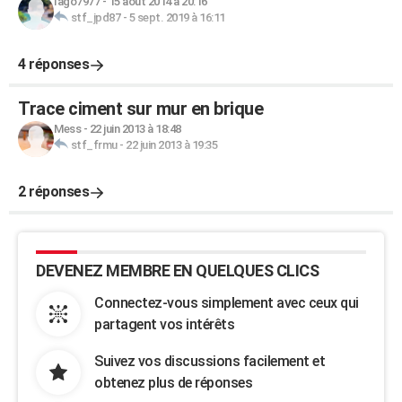
Iago7977
-
15 août 2014 à 20:16
stf_jpd87
-
5 sept. 2019 à 16:11
4 réponses
Trace ciment sur mur en brique
Mess
-
22 juin 2013 à 18:48
stf_frmu
-
22 juin 2013 à 19:35
2 réponses
DEVENEZ MEMBRE EN QUELQUES CLICS
Connectez-vous simplement avec ceux qui
partagent vos intérêts
Suivez vos discussions facilement et
obtenez plus de réponses