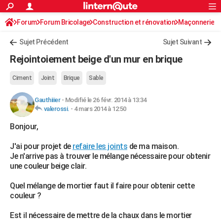
ACTUALITÉS
Forum
Forum Bricolage
Connexion
Construction et rénovation
S'inscrire
Maçonnerie
Rechercher
Société
Education
Villes
Politique
Faits Divers
Monde
+
SPORT
Sujet Précédent
Sujet Suivant
Football
Cyclisme
Forum
Coupe du monde 2026
Tennis
Rugby
CULTURE
Rejointoiement beige d'un mur en brique
TNT
Cinéma
Musique
Programme TV
Streaming
Sorties cinéma
+
FINANCE
Ciment
Joint
Brique
Sable
Impôts
Immobilier
Banque
Crédit
Retraite
Epargne
Risques naturels par ville
Assurance
AUTO
Gauthiiier
-
Modifié le 26 févr. 2014 à 13:34
valerossi.
-
4 mars 2014 à 12:50
Réserver un essai
Berlines
Forum auto
Essais
Citadines
SUV
+
HIGH-TECH
Bonjour,
Meilleur smartphone
Ordinateurs
Guide high-tech
Mobiles
Internet
Jeux vidéo
+
BRICOLAGE
J'ai pour projet de
refaire les joints
de ma maison.
Aménagement intérieur
Cuisine
Jardinage
+
Forum
Extérieur
Salle de bains
Rangement
WEEK-END
Je n'arrive pas à trouver le mélange nécessaire pour obtenir
une couleur beige clair.
Escapades
Expositions
Week-end nature
Guides de France
Patrimoine
Musées
+
LIFESTYLE
Quel mélange de mortier faut il faire pour obtenir cette
Bien-être
Mode
+
Art de vivre
Loisirs
Modes de vie
SANTE
couleur ?
Guide de la santé
Médicaments
+
Alimentation
Maladies
Sommeil
VOYAGE
Est il nécessaire de mettre de la chaux dans le mortier