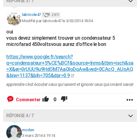
RÉPONSE 3 / 7
labricole47
2 871
Modifié par labricole47 le 3/03/2014 18:04
oui
vous devez simplement trouver un condensateur 5
microfarad 450voltsvous aurez d'office le bon
https://www.google.fr/search?
q=condensateur+5%CE%BCf&source=lnms&tbm=isch&sa
=X&ei=0rUUU9u9HdOM7AaQloDoAw&ved=0CAcQ_AUoAQ
&biw=1137&bih=705&dpr=0.9
apprendre c'est écouter ceux qui savent et ignorer ceux qui croient savoir
0
Commenter
RÉPONSE 4 / 7
mcden
3 mars 2014 à 19:14