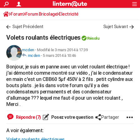
ACTUALITÉS
Forum
Forum Bricolage
Connexion
Electricité
S'inscrire
Rechercher
Société
Education
Villes
Politique
Faits Divers
Monde
+
SPORT
Sujet Précédent
Sujet Suivant
Football
Cyclisme
Forum
Coupe du monde 2026
Tennis
Rugby
CULTURE
Volets roulants électriques
Résolu
TNT
Cinéma
Musique
Programme TV
Streaming
Sorties cinéma
+
FINANCE
mcden
-
Modifié le 3 mars 2014 à 17:39
mcden
-
5 mars 2014 à 10:46
Impôts
Immobilier
Banque
Crédit
Retraite
Epargne
Risques naturels par ville
Assurance
AUTO
Bonjour, je suis en panne avec un volet roulant électrique !
Réserver un essai
Berlines
Forum auto
Essais
Citadines
SUV
+
HIGH-TECH
j'ai démonté comme montré sur vidéo , j'ai le condensateur
en main c'est un CBB60 5µf 450V à 2 fils . petit cylindre aux
Meilleur smartphone
Ordinateurs
Guide high-tech
Mobiles
Internet
Jeux vidéo
+
BRICOLAGE
bouts plats . je lis dans votre forum qu'il y a des
condensateurs permanents et des condensateur
Aménagement intérieur
Cuisine
Jardinage
+
Forum
Extérieur
Salle de bains
Rangement
WEEK-END
d'allumage ??? lequel me faut-il pour un volet roulant ,
Merci .
Escapades
Expositions
Week-end nature
Guides de France
Patrimoine
Musées
+
LIFESTYLE
Répondre (7)
Posez votre question
Partager
Bien-être
Mode
+
Art de vivre
Loisirs
Modes de vie
SANTE
A voir également:
Guide de la santé
Médicaments
+
Alimentation
Maladies
Sommeil
VOYAGE
Volets roulants électriques