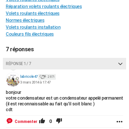
City break
Voyage de noces
Climat
Destinations
Voyage nature
Forum
+
Réparation volets roulants électriques
PHOTO
Volets roulants électriques
GUIDES D'ACHAT
Normes électriques
Volets roulants installation
BONS PLANS
Couleurs fils électriques
CARTE DE VOEUX
7 réponses
Carte Bonne année
Carte Pâques
Carte de Noël
Carte Saint-Valentin
Carte d'anniversaire
DICTIONNAIRE
RÉPONSE 1 / 7
Biographies
Expressions
Dictionnaire
Citations
Proverbes
PROGRAMME TV
labricole47
COPAINS D'AVANT
2 871
3 mars 2014 à 17:47
Se connecter
Collèges
Universités
Service militaire
S'inscrire
Lycées
Primaires
Entreprises
Avis de recherche
AVIS DE DÉCÈS
bonjour
votre condensateur est un condensateur appelé permanent
FORUM
(il est reconnaissable au fait qu'il soit blanc )
cdt
Lifestyle
Sport
Television
Cinema
Bricolage
Culture
Auto
Voyage
0
Commenter