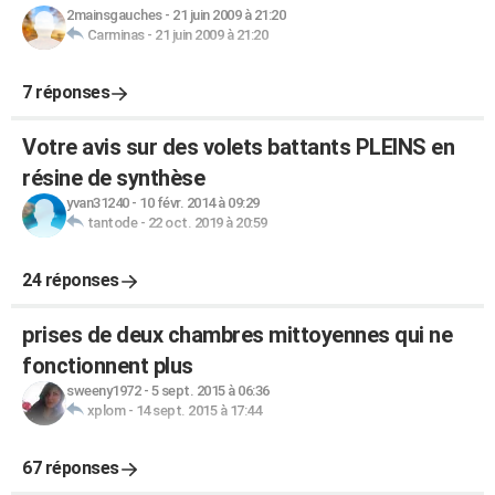
2mainsgauches
-
21 juin 2009 à 21:20
Carminas
-
21 juin 2009 à 21:20
7 réponses
Votre avis sur des volets battants PLEINS en
résine de synthèse
yvan31240
-
10 févr. 2014 à 09:29
tantode
-
22 oct. 2019 à 20:59
24 réponses
prises de deux chambres mittoyennes qui ne
fonctionnent plus
sweeny1972
-
5 sept. 2015 à 06:36
xplom
-
14 sept. 2015 à 17:44
67 réponses