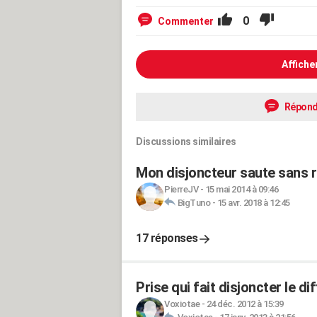
0
Commenter
Affiche
Répond
Discussions similaires
Mon disjoncteur saute sans r
PierreJV
-
15 mai 2014 à 09:46
BigTuno
-
15 avr. 2018 à 12:45
17 réponses
Prise qui fait disjoncter le di
Voxiotae
-
24 déc. 2012 à 15:39