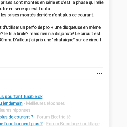
s prises sont montés en série et c'est la phase qui relie
tre en série qui est foutu.
 les prises montés derrière n'ont plus de courant.
it d'utiliser un perfo de pro + une disqueuse en même
le fil a brûlé? mais rien n'a disjoncté! Le circuit est
0mm. D'ailleur j'ai pris une "chataigne" sur ce circuit
us pourtant fusible ok
au lendemain
- Meilleures réponses
lleures réponses
plus de courant ?
-
Forum Electricité
ne fonctionnent plus ?
-
Forum Bricolage / outillage