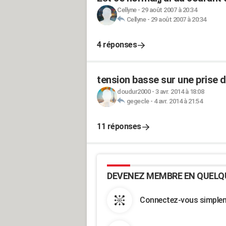
Cellyne
-
29 août 2007 à 20:34
Cellyne
-
29 août 2007 à 20:34
4 réponses
tension basse sur une prise 
doudur2000
-
3 avr. 2014 à 18:08
gegecle
-
4 avr. 2014 à 21:54
11 réponses
DEVENEZ MEMBRE EN QUELQ
Connectez-vous simpleme