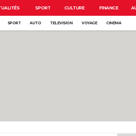
TUALITÉS
SPORT
CULTURE
FINANCE
A
SPORT
AUTO
TELEVISION
VOYAGE
CINEMA