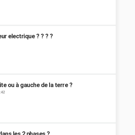
r electrique ? ? ? ?
oite ou à gauche de la terre ?
:42
 dans les 2 phases ?