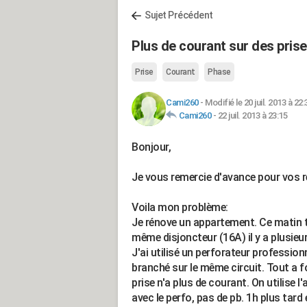
Sujet Précédent
Plus de courant sur des pris
Prise
Courant
Phase
Cami260
-
Modifié le 20 juil. 2013 à 22:
Cami260
-
22 juil. 2013 à 23:15
Bonjour,
Je vous remercie d'avance pour vos r
Voila mon problème:
Je rénove un appartement. Ce matin t
même disjoncteur (16A) il y a plusieu
J'ai utilisé un perforateur profession
branché sur le même circuit. Tout a f
prise n'a plus de courant. On utilise l
avec le perfo, pas de pb. 1h plus tard 