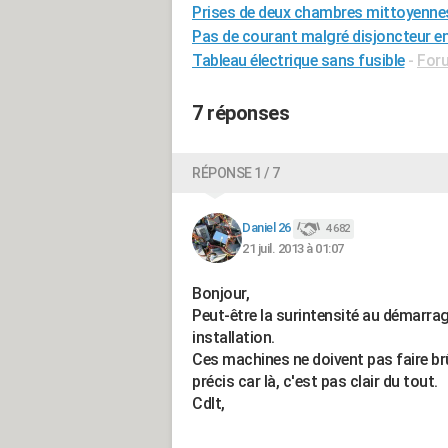
Prises de deux chambres mittoyennes
Pas de courant malgré disjoncteur e
Tableau électrique sans fusible
-
Foru
7 réponses
RÉPONSE 1 / 7
Daniel 26
4 682
21 juil. 2013 à 01:07
Bonjour,
Peut-être la surintensité au démarrage
installation.
Ces machines ne doivent pas faire brûle
précis car là, c'est pas clair du tout.
Cdlt,