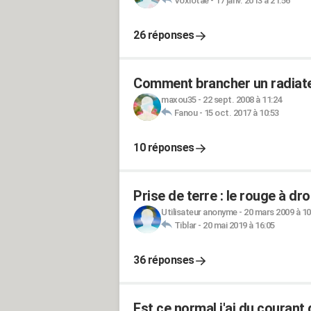
Voxiotae
-
17 janv. 2013 à 21:56
26 réponses
Comment brancher un radiateu
maxou35
-
22 sept. 2008 à 11:24
Fanou
-
15 oct. 2017 à 10:53
10 réponses
Prise de terre : le rouge à dr
Utilisateur anonyme
-
20 mars 2009 à 10
Tiblar
-
20 mai 2019 à 16:05
36 réponses
Est ce normal,j'ai du courant