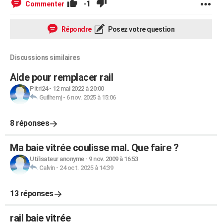
-1
Commenter
Répondre
Posez votre question
Discussions similaires
Aide pour remplacer rail
Pitri24
-
12 mai 2022 à 20:00
Guilhemj
-
6 nov. 2025 à 15:06
8 réponses
Ma baie vitrée coulisse mal. Que faire ?
Utilisateur anonyme
-
9 nov. 2009 à 16:53
Calvin
-
24 oct. 2025 à 14:39
13 réponses
rail baie vitrée