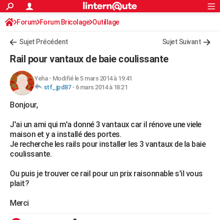
ACTUALITÉS
Forum
Forum Bricolage
Connexion
Outillage
S'inscrire
Rechercher
Société
Education
Villes
Politique
Faits Divers
Monde
+
SPORT
Sujet Précédent
Sujet Suivant
Football
Cyclisme
Forum
Coupe du monde 2026
Tennis
Rugby
CULTURE
Rail pour vantaux de baie coulissante
TNT
Cinéma
Musique
Programme TV
Streaming
Sorties cinéma
+
FINANCE
Yeha
-
Modifié le 5 mars 2014 à 19:41
stf_jpd87
-
6 mars 2014 à 18:21
Impôts
Immobilier
Banque
Crédit
Retraite
Epargne
Risques naturels par ville
Assurance
AUTO
Bonjour,
Réserver un essai
Berlines
Forum auto
Essais
Citadines
SUV
+
HIGH-TECH
J'ai un ami qui m'a donné 3 vantaux car il rénove une viele
Meilleur smartphone
Ordinateurs
Guide high-tech
Mobiles
Internet
Jeux vidéo
+
BRICOLAGE
maison et y a installé des portes.
Je recherche les rails pour installer les 3 vantaux de la baie
Aménagement intérieur
Cuisine
Jardinage
+
Forum
Extérieur
Salle de bains
Rangement
WEEK-END
coulissante.
Escapades
Expositions
Week-end nature
Guides de France
Patrimoine
Musées
+
LIFESTYLE
Ou puis je trouver ce rail pour un prix raisonnable s'il vous
plait?
Bien-être
Mode
+
Art de vivre
Loisirs
Modes de vie
SANTE
Merci
Guide de la santé
Médicaments
+
Alimentation
Maladies
Sommeil
VOYAGE