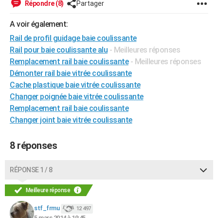
Répondre (8)
Partager
City break
Voyage de noces
Climat
Destinations
Voyage nature
Forum
+
PHOTO
A voir également:
GUIDES D'ACHAT
Rail de profil guidage baie coulissante
Rail pour baie coulissante alu
- Meilleures réponses
BONS PLANS
Remplacement rail baie coulissante
- Meilleures réponses
CARTE DE VOEUX
Démonter rail baie vitrée coulissante
Cache plastique baie vitrée coulissante
Carte Bonne année
Carte Pâques
Carte de Noël
Carte Saint-Valentin
Carte d'anniversaire
DICTIONNAIRE
Changer poignée baie vitrée coulissante
Remplacement rail baie coulissante
Biographies
Expressions
Dictionnaire
Citations
Proverbes
PROGRAMME TV
Changer joint baie vitrée coulissante
COPAINS D'AVANT
8 réponses
Se connecter
Collèges
Universités
Service militaire
S'inscrire
Lycées
Primaires
Entreprises
Avis de recherche
AVIS DE DÉCÈS
FORUM
RÉPONSE 1 / 8
Lifestyle
Sport
Television
Cinema
Bricolage
Culture
Auto
Voyage
Meilleure réponse
stf_frmu
12 497
5 mars 2014 à 19:45