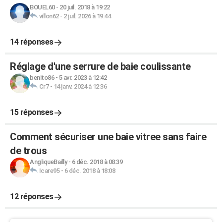
BOUEL60
-
20 juil. 2018 à 19:22
villon62
-
2 juil. 2026 à 19:44
14 réponses
Réglage d'une serrure de baie coulissante
benito86
-
5 avr. 2023 à 12:42
Cr7
-
14 janv. 2024 à 12:36
15 réponses
Comment sécuriser une baie vitree sans faire
de trous
AngliqueBailly
-
6 déc. 2018 à 08:39
Icare95
-
6 déc. 2018 à 18:08
12 réponses