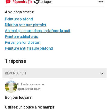
Répondre (1)
Partager
City break
Voyage de noces
Climat
Destinations
Voyage nature
Forum
+
PHOTO
A voir également:
GUIDES D'ACHAT
Peinture plafond
Dilution peinture pistolet
BONS PLANS
Animal qui court dans le plafond la nuit
CARTE DE VOEUX
Peinture addict avis
Percer plafond beton
Carte Bonne année
Carte Pâques
Carte de Noël
Carte Saint-Valentin
Carte d'anniversaire
DICTIONNAIRE
Peinture anti fissure plafond
Biographies
Expressions
Dictionnaire
Citations
Proverbes
PROGRAMME TV
1 réponse
COPAINS D'AVANT
RÉPONSE 1 / 1
Se connecter
Collèges
Universités
Service militaire
S'inscrire
Lycées
Primaires
Entreprises
Avis de recherche
AVIS DE DÉCÈS
Utilisateur anonyme
FORUM
4 juin 2014 à 18:24
Lifestyle
Sport
Television
Cinema
Bricolage
Culture
Auto
Voyage
Bonjour
louyann
.
Utilisez un pouce à réchampir