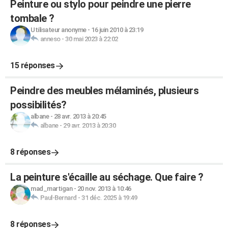
Peinture ou stylo pour peindre une pierre
tombale ?
Utilisateur anonyme
-
16 juin 2010 à 23:19
anneso
-
30 mai 2023 à 22:02
15 réponses
Peindre des meubles mélaminés, plusieurs
possibilités?
albane
-
28 avr. 2013 à 20:45
albane
-
29 avr. 2013 à 20:30
8 réponses
La peinture s'écaille au séchage. Que faire ?
mad_martigan
-
20 nov. 2013 à 10:46
Paul-Bernard
-
31 déc. 2025 à 19:49
8 réponses