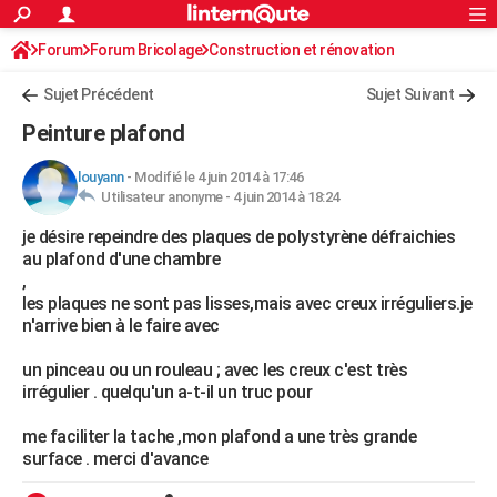
ACTUALITÉS
Forum
Forum Bricolage
Connexion
Construction et rénovation
S'inscrire
Rechercher
Société
Education
Villes
Politique
Faits Divers
Monde
+
SPORT
Peinture, Vernis, Tapissserie
Sujet Précédent
Sujet Suivant
Football
Cyclisme
Forum
Coupe du monde 2026
Tennis
Rugby
CULTURE
Peinture plafond
TNT
Cinéma
Musique
Programme TV
Streaming
Sorties cinéma
+
FINANCE
louyann
-
Modifié le 4 juin 2014 à 17:46
Utilisateur anonyme -
4 juin 2014 à 18:24
Impôts
Immobilier
Banque
Crédit
Retraite
Epargne
Risques naturels par ville
Assurance
AUTO
je désire repeindre des plaques de polystyrène défraichies
Réserver un essai
Berlines
Forum auto
Essais
Citadines
SUV
+
HIGH-TECH
au plafond d'une chambre
,
Meilleur smartphone
Ordinateurs
Guide high-tech
Mobiles
Internet
Jeux vidéo
+
BRICOLAGE
les plaques ne sont pas lisses,mais avec creux irréguliers.je
n'arrive bien à le faire avec
Aménagement intérieur
Cuisine
Jardinage
+
Forum
Extérieur
Salle de bains
Rangement
WEEK-END
un pinceau ou un rouleau ; avec les creux c'est très
Escapades
Expositions
Week-end nature
Guides de France
Patrimoine
Musées
+
LIFESTYLE
irrégulier . quelqu'un a-t-il un truc pour
Bien-être
Mode
+
Art de vivre
Loisirs
Modes de vie
SANTE
me faciliter la tache ,mon plafond a une très grande
surface . merci d'avance
Guide de la santé
Médicaments
+
Alimentation
Maladies
Sommeil
VOYAGE