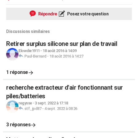
Répondre
Posez votre question
Discussions similaires
Retirer surplus silicone sur plan de travail
Elowdie1911
-
18 août 2016 à 14:09
Paul-Bernard
-
18 août 2016 à 14:27
1 réponse
recherche extracteur d'air fonctionnant sur
piles/batteries
regysse
-
3 sept. 2022 à 17:18
stf_jpd87
-
4 sept. 2022 à 08:26
3 réponses