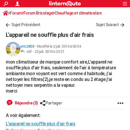
ACTUALITÉS
Forum
Forum Bricolage
Connexion
Chauffage et climatisation
S'inscrire
Rechercher
Société
Education
Villes
Politique
Faits Divers
Monde
+
SPORT
Sujet Précédent
Sujet Suivant
Football
Cyclisme
Forum
Coupe du monde 2026
Tennis
Rugby
CULTURE
L'appareil ne souffle plus d'air frais
TNT
Cinéma
Musique
Programme TV
Streaming
Sorties cinéma
+
FINANCE
eric2850
-
Modifié le 2 juil. 2014 à 03:34
skf -
22 juil. 2014 à 23:21
Impôts
Immobilier
Banque
Crédit
Retraite
Epargne
Risques naturels par ville
Assurance
AUTO
mon climatiseur de marque comfort aire,L'appareil ne
Réserver un essai
Berlines
Forum auto
Essais
Citadines
SUV
+
HIGH-TECH
souffle plus d'air frais, seulement de l'air à température
ambiante.mon voyant est vert comme d habitude, j'ai
Meilleur smartphone
Ordinateurs
Guide high-tech
Mobiles
Internet
Jeux vidéo
+
BRICOLAGE
nettoyer les filtres(2),je reste en condo au 2 étage.j'ai
nettoyer mes serpentin a la vapeur.
Aménagement intérieur
Cuisine
Jardinage
+
Forum
Extérieur
Salle de bains
Rangement
WEEK-END
merci.
Escapades
Expositions
Week-end nature
Guides de France
Patrimoine
Musées
+
LIFESTYLE
Répondre (3)
Partager
Bien-être
Mode
+
Art de vivre
Loisirs
Modes de vie
SANTE
A voir également:
L'appareil ne souffle plus d'air frais
Guide de la santé
Médicaments
+
Alimentation
Maladies
Sommeil
VOYAGE