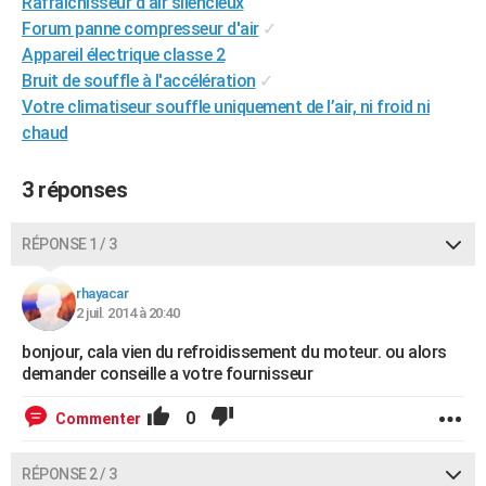
Rafraichisseur d'air silencieux
City break
Voyage de noces
Climat
Destinations
Voyage nature
Forum
+
PHOTO
Forum panne compresseur d'air
✓
Appareil électrique classe 2
GUIDES D'ACHAT
Bruit de souffle à l'accélération
✓
Votre climatiseur souffle uniquement de l’air, ni froid ni
BONS PLANS
chaud
CARTE DE VOEUX
3 réponses
Carte Bonne année
Carte Pâques
Carte de Noël
Carte Saint-Valentin
Carte d'anniversaire
DICTIONNAIRE
Biographies
Expressions
Dictionnaire
Citations
Proverbes
RÉPONSE 1 / 3
PROGRAMME TV
COPAINS D'AVANT
rhayacar
2 juil. 2014 à 20:40
Se connecter
Collèges
Universités
Service militaire
S'inscrire
Lycées
Primaires
Entreprises
Avis de recherche
AVIS DE DÉCÈS
bonjour, cala vien du refroidissement du moteur. ou alors
demander conseille a votre fournisseur
FORUM
Lifestyle
Sport
Television
Cinema
Bricolage
Culture
Auto
Voyage
0
Commenter
RÉPONSE 2 / 3