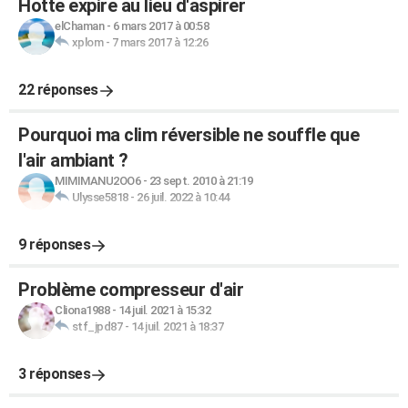
Hotte expire au lieu d'aspirer
elChaman
-
6 mars 2017 à 00:58
xplom
-
7 mars 2017 à 12:26
22 réponses
Pourquoi ma clim réversible ne souffle que
l'air ambiant ?
MIMIMANU2OO6
-
23 sept. 2010 à 21:19
Ulysse5818
-
26 juil. 2022 à 10:44
9 réponses
Problème compresseur d'air
Cliona1988
-
14 juil. 2021 à 15:32
stf_jpd87
-
14 juil. 2021 à 18:37
3 réponses