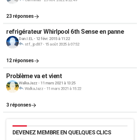
23 réponses
refrigérateur Whirlpool 6th Sense en panne
Dan.I.EL
-
12 févr. 2015 à 11:22
stf_jpd87
-
15 août 2025 à 07:52
12 réponses
Problème va et vient
WalkaJazz
-
11 mars 2021 à 13:25
WalkaJazz
-
11 mars 2021 à 15:22
3 réponses
DEVENEZ MEMBRE EN QUELQUES CLICS