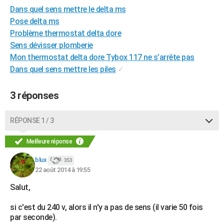
Dans quel sens mettre le delta ms
City break
Voyage de noces
Climat
Destinations
Voyage nature
Forum
+
PHOTO
Pose delta ms
GUIDES D'ACHAT
Problème thermostat delta dore
Sens dévisser plomberie
BONS PLANS
Mon thermostat delta dore Tybox 117 ne s’arrête pas
Dans quel sens mettre les piles
✓
CARTE DE VOEUX
Carte Bonne année
Carte Pâques
Carte de Noël
Carte Saint-Valentin
Carte d'anniversaire
DICTIONNAIRE
3 réponses
Biographies
Expressions
Dictionnaire
Citations
Proverbes
PROGRAMME TV
RÉPONSE 1 / 3
COPAINS D'AVANT
Meilleure réponse
Se connecter
Collèges
Universités
Service militaire
S'inscrire
Lycées
Primaires
Entreprises
Avis de recherche
AVIS DE DÉCÈS
blux
353
22 août 2014 à 19:55
FORUM
Salut,
Lifestyle
Sport
Television
Cinema
Bricolage
Culture
Auto
Voyage
si c'est du 240 v, alors il n'y a pas de sens (il varie 50 fois
par seconde).