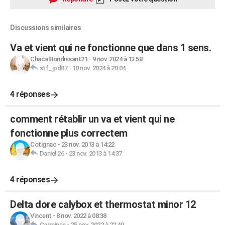
Discussions similaires
Va et vient qui ne fonctionne que dans 1 sens.
ChacalBondissant21
-
9 nov. 2024 à 13:58
stf_jpd87
-
10 nov. 2024 à 20:04
4 réponses
comment rétablir un va et vient qui ne
fonctionne plus correctem
Cotignac
-
23 nov. 2013 à 14:22
Daniel 26
-
23 nov. 2013 à 14:37
4 réponses
Delta dore calybox et thermostat minor 12
Vincent
-
8 nov. 2022 à 08:38
Carminas
-
25 nov. 2022 à 22:49