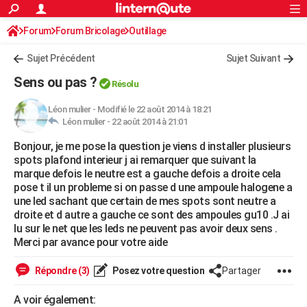
ACTUALITÉS
Forum
Forum Bricolage
Connexion
Outillage
S'inscrire
Rechercher
Société
Education
Villes
Politique
Faits Divers
Monde
+
SPORT
Sujet Précédent
Sujet Suivant
Football
Cyclisme
Forum
Coupe du monde 2026
Tennis
Rugby
CULTURE
Sens ou pas ?
Résolu
TNT
Cinéma
Musique
Programme TV
Streaming
Sorties cinéma
+
FINANCE
Léon mulier
-
Modifié le 22 août 2014 à 18:21
Léon mulier -
22 août 2014 à 21:01
Impôts
Immobilier
Banque
Crédit
Retraite
Epargne
Risques naturels par ville
Assurance
AUTO
Bonjour, je me pose la question je viens d installer plusieurs
Réserver un essai
Berlines
Forum auto
Essais
Citadines
SUV
+
HIGH-TECH
spots plafond interieur j ai remarquer que suivant la
marque defois le neutre est a gauche defois a droite cela
Meilleur smartphone
Ordinateurs
Guide high-tech
Mobiles
Internet
Jeux vidéo
+
BRICOLAGE
pose t il un probleme si on passe d une ampoule halogene a
une led sachant que certain de mes spots sont neutre a
Aménagement intérieur
Cuisine
Jardinage
+
Forum
Extérieur
Salle de bains
Rangement
WEEK-END
droite et d autre a gauche ce sont des ampoules gu10 .J ai
lu sur le net que les leds ne peuvent pas avoir deux sens .
Escapades
Expositions
Week-end nature
Guides de France
Patrimoine
Musées
+
LIFESTYLE
Merci par avance pour votre aide
Bien-être
Mode
+
Art de vivre
Loisirs
Modes de vie
SANTE
Répondre (3)
Posez votre question
Partager
Guide de la santé
Médicaments
+
Alimentation
Maladies
Sommeil
VOYAGE
A voir également: