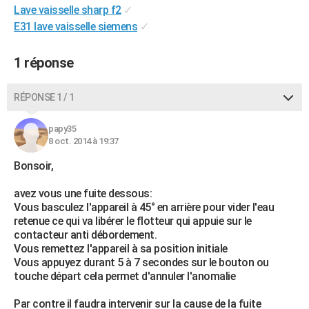
Lave vaisselle sharp f2
✓
City break
Voyage de noces
Climat
Destinations
Voyage nature
Forum
+
PHOTO
E31 lave vaisselle siemens
✓
GUIDES D'ACHAT
1 réponse
BONS PLANS
RÉPONSE 1 / 1
CARTE DE VOEUX
Carte Bonne année
Carte Pâques
Carte de Noël
Carte Saint-Valentin
Carte d'anniversaire
DICTIONNAIRE
papy35
8 oct. 2014 à 19:37
Biographies
Expressions
Dictionnaire
Citations
Proverbes
PROGRAMME TV
Bonsoir,
COPAINS D'AVANT
avez vous une fuite dessous:
Vous basculez l'appareil à 45° en arrière pour vider l'eau
Se connecter
Collèges
Universités
Service militaire
S'inscrire
Lycées
Primaires
Entreprises
Avis de recherche
AVIS DE DÉCÈS
retenue ce qui va libérer le flotteur qui appuie sur le
contacteur anti débordement.
FORUM
Vous remettez l'appareil à sa position initiale
Vous appuyez durant 5 à 7 secondes sur le bouton ou
Lifestyle
Sport
Television
Cinema
Bricolage
Culture
Auto
Voyage
touche départ cela permet d'annuler l'anomalie
Par contre il faudra intervenir sur la cause de la fuite