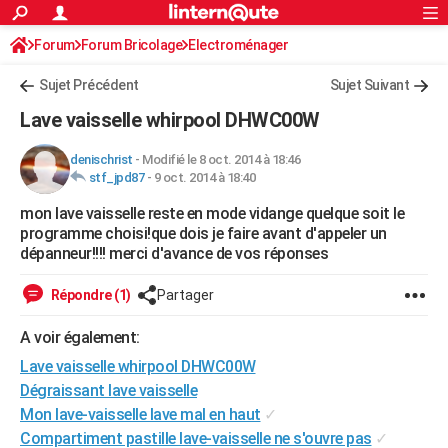
ACTUALITÉS
Forum
Forum Bricolage
Connexion
Electroménager
S'inscrire
Rechercher
Société
Education
Villes
Politique
Faits Divers
Monde
+
SPORT
Sujet Précédent
Sujet Suivant
Football
Cyclisme
Forum
Coupe du monde 2026
Tennis
Rugby
CULTURE
Lave vaisselle whirpool DHWC00W
TNT
Cinéma
Musique
Programme TV
Streaming
Sorties cinéma
+
FINANCE
denischrist
-
Modifié le 8 oct. 2014 à 18:46
stf_jpd87
-
9 oct. 2014 à 18:40
Impôts
Immobilier
Banque
Crédit
Retraite
Epargne
Risques naturels par ville
Assurance
AUTO
mon lave vaisselle reste en mode vidange quelque soit le
Réserver un essai
Berlines
Forum auto
Essais
Citadines
SUV
+
HIGH-TECH
programme choisi!que dois je faire avant d'appeler un
dépanneur!!!! merci d'avance de vos réponses
Meilleur smartphone
Ordinateurs
Guide high-tech
Mobiles
Internet
Jeux vidéo
+
BRICOLAGE
Répondre (1)
Partager
Aménagement intérieur
Cuisine
Jardinage
+
Forum
Extérieur
Salle de bains
Rangement
WEEK-END
A voir également:
Escapades
Expositions
Week-end nature
Guides de France
Patrimoine
Musées
+
LIFESTYLE
Lave vaisselle whirpool DHWC00W
Bien-être
Mode
+
Art de vivre
Loisirs
Modes de vie
Dégraissant lave vaisselle
SANTE
Mon lave-vaisselle lave mal en haut
✓
Guide de la santé
Médicaments
+
Alimentation
Maladies
Sommeil
VOYAGE
Compartiment pastille lave-vaisselle ne s'ouvre pas
✓