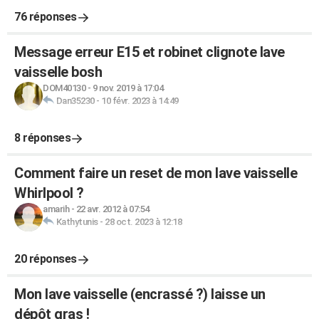
76 réponses
Message erreur E15 et robinet clignote lave
vaisselle bosh
DOM40130
-
9 nov. 2019 à 17:04
Dan35230
-
10 févr. 2023 à 14:49
8 réponses
Comment faire un reset de mon lave vaisselle
Whirlpool ?
amarih
-
22 avr. 2012 à 07:54
Kathytunis
-
28 oct. 2023 à 12:18
20 réponses
Mon lave vaisselle (encrassé ?) laisse un
dépôt gras !