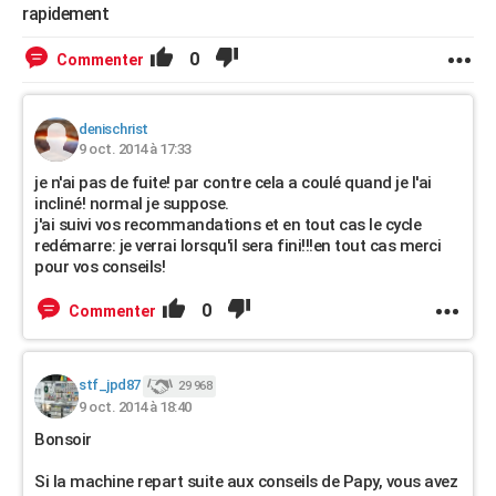
rapidement
0
Commenter
denischrist
9 oct. 2014 à 17:33
je n'ai pas de fuite! par contre cela a coulé quand je l'ai
incliné! normal je suppose.
j'ai suivi vos recommandations et en tout cas le cycle
redémarre: je verrai lorsqu'il sera fini!!!en tout cas merci
pour vos conseils!
0
Commenter
stf_jpd87
29 968
9 oct. 2014 à 18:40
Bonsoir
Si la machine repart suite aux conseils de Papy, vous avez